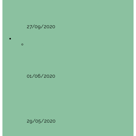
Vila Nova do Cerveira (Portugal)
Mini guía de Vila Nova de Cerveira (Portugal):…
27/09/2020
Asia
Todo
Camboya
Vietnam
Asia
SIEM REAP (Camboya). Itinerario y recomendaciones
01/06/2020
Asia
VIETNAM POR LIBRE DURANTE 3 SEMANAS:
ITINERARIO Y…
29/05/2020
Asia