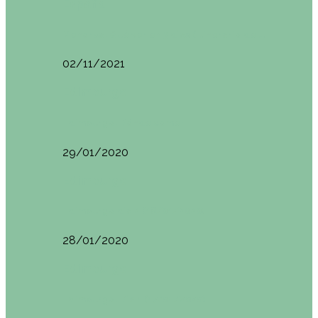
España
Menorca. Qué ver en 3 días (Itinerario del…
02/11/2021
Edimburgo
Edimburgo. Dónde comer
29/01/2020
Edimburgo
Edimburgo día 2 (18/01/2020)
28/01/2020
Edimburgo
Edimburgo. Día 1 (17/01/2020)