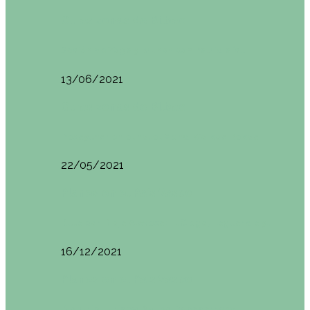
Otras zonas de Bilbao
Sesión de Yoga y Brunch con Patricia ´s…
13/06/2021
Otras zonas de Bilbao
Desayunar en el hotel Mendi Goikoa Bekoa
22/05/2021
Planes en el País Vasco
Ruta por Rioja Alavesa: El Ciego, Laguardia y…
16/12/2021
Planes en el País Vasco
Blogtrip Turismo Activo Debabarrena