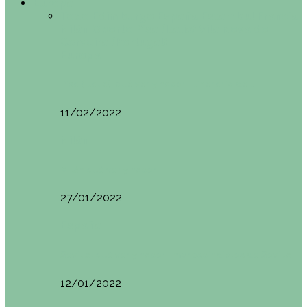
Europa
Todo
Edimburgo
España
Estambul
Francia
Milán
Oporto
Pisa (Italia)
Vila Nova do
Cerveira (Portugal)
Europa
Pisa (Italia): qué ver y hacer. Itinerario de…
11/02/2022
Milán
Milán qué ver y hacer
27/01/2022
España
Sevilla: qué ver y hacer. Imprescindibles de Sevilla
12/01/2022