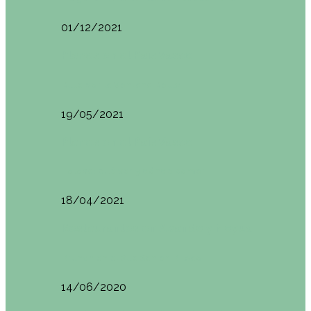
01/12/2021
Planes en el País Vasco
Ruta por la Ventana Relux
19/05/2021
Planes en el País Vasco
Tolosa: qué ver y dónde comer
18/04/2021
Restaurantes en Abando y Moyua
Brunch en el Sua San en Bilbao
14/06/2020