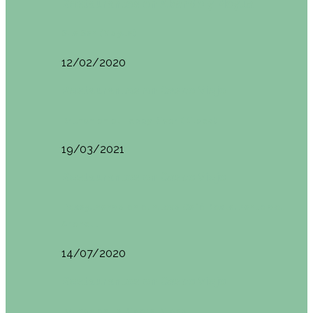
Restaurantes en Abando y Moyua
Sua San (Moyua)
12/02/2020
Restaurantes en Casco Viejo
Brunch en el Happy River (Bilbao)
19/03/2021
Restaurantes en Casco Viejo
Desayunando en el nuevo Café Restaurante del
Arenal…
14/07/2020
Restaurantes en Casco Viejo
Brunch en La Ribera Bilbao