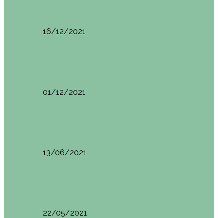
Ruta por Rioja Alavesa: El Ciego, Laguardia y…
16/12/2021
Made in Euskadi
Blogtrip Turismo Activo Debabarrena
01/12/2021
Made in Euskadi
Sesión de Yoga y Brunch con Patricia ´s…
13/06/2021
Made in Euskadi
Desayunar en el hotel Mendi Goikoa Bekoa
22/05/2021