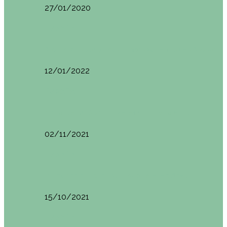
27/01/2020
España
Sevilla: qué ver y hacer. Imprescindibles de Sevilla
12/01/2022
España
Menorca. Qué ver en 3 días (Itinerario del…
02/11/2021
España
Brunch en el Hotel Boutique Jardí de Ses…
15/10/2021
España