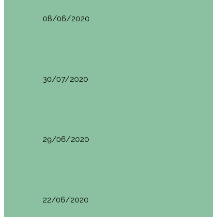
08/06/2020
Restaurantes en Indautxu
Brunch en el Hotel Ercilla de Bilbao
30/07/2020
Restaurantes en Indautxu
Brunch en Brass27
29/06/2020
Retos País Vasco
El mejor bollo de mantequilla de Bizkaia
22/06/2020