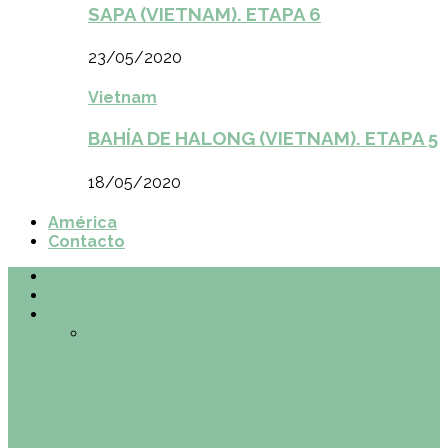
SAPA (VIETNAM). ETAPA 6
23/05/2020
Vietnam
BAHÍA DE HALONG (VIETNAM). ETAPA 5
18/05/2020
América
Contacto
Inicio
¿Quiénes somos?
Made in Euskadi
Todo
Otras zonas de Bilbao
Planes en el
País Vasco
Restaurantes en Abando y
Moyua
Restaurantes en Casco Viejo
Restaurantes en Indautxu
Retos País
Vasco
Made in Euskadi