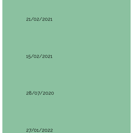
Basoa Suites. Casa Árbol en Navarra
21/02/2021
Estambul
Resumen del viaje a Estambul. Qué ver y…
15/02/2021
Francia
Tren de Larrún. Consejos e información útil
28/07/2020
Milán
Milán qué ver y hacer
27/01/2022