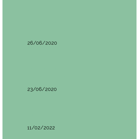
Oporto
Oporto por libre. Día 2. Itinerario y
recomendaciones
26/06/2020
Oporto
Oporto por libre. Día 1. Itinerario y
recomendaciones
23/06/2020
Pisa (Italia)
Pisa (Italia): qué ver y hacer. Itinerario de…
11/02/2022