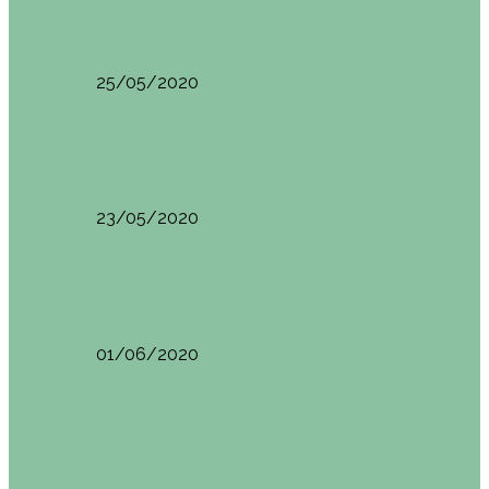
HANOI QUÉ VER (VIETNAM). ETAPA 7
25/05/2020
Asia
SAPA (VIETNAM). ETAPA 6
23/05/2020
Camboya
SIEM REAP (Camboya). Itinerario y recomendaciones
01/06/2020
Vietnam
VIETNAM POR LIBRE DURANTE 3 SEMANAS:
ITINERARIO Y…