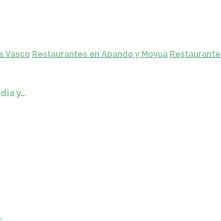
ís Vasco
Restaurantes en Abando y Moyua
Restaurante
dia y…
…