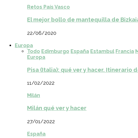
Retos País Vasco
El mejor bollo de mantequilla de Bizkai
22/06/2020
Europa
Todo
Edimburgo
España
Estambul
Francia
M
Europa
Pisa (Italia): qué ver y hacer. Itinerario 
11/02/2022
Milán
Milán qué ver y hacer
27/01/2022
España