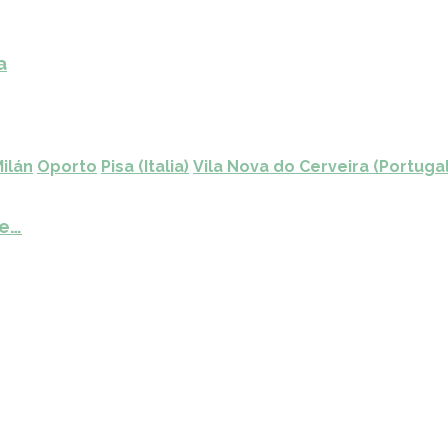
a
ilán
Oporto
Pisa (Italia)
Vila Nova do Cerveira (Portugal
de…