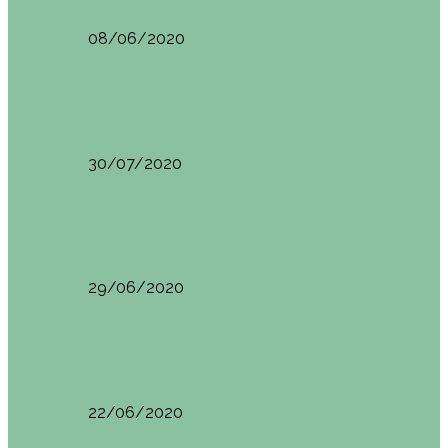
08/06/2020
Restaurantes en Indautxu
Brunch en el Hotel Ercilla de Bilbao
30/07/2020
Restaurantes en Indautxu
Brunch en Brass27
29/06/2020
Retos País Vasco
El mejor bollo de mantequilla de Bizkaia
22/06/2020