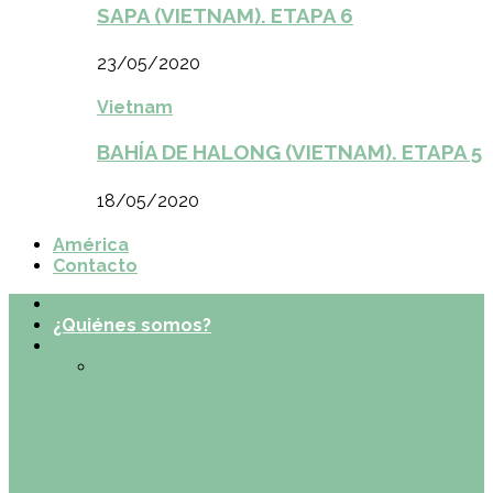
SAPA (VIETNAM). ETAPA 6
23/05/2020
Vietnam
BAHÍA DE HALONG (VIETNAM). ETAPA 5
18/05/2020
América
Contacto
Inicio
¿Quiénes somos?
Made in Euskadi
Todo
Otras zonas de Bilbao
Planes en el
País Vasco
Restaurantes en Abando y
Moyua
Restaurantes en Casco Viejo
Restaurantes en Indautxu
Retos País
Vasco
Made in Euskadi