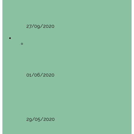
Vila Nova do Cerveira (Portugal)
Mini guía de Vila Nova de Cerveira (Portugal):…
27/09/2020
Asia
Todo
Camboya
Vietnam
Asia
SIEM REAP (Camboya). Itinerario y recomendaciones
01/06/2020
Asia
VIETNAM POR LIBRE DURANTE 3 SEMANAS:
ITINERARIO Y…
29/05/2020
Asia