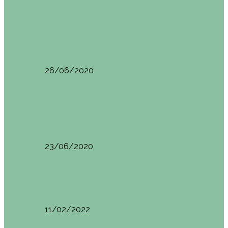
Oporto
Oporto por libre. Día 2. Itinerario y
recomendaciones
26/06/2020
Oporto
Oporto por libre. Día 1. Itinerario y
recomendaciones
23/06/2020
Pisa (Italia)
Pisa (Italia): qué ver y hacer. Itinerario de…
11/02/2022