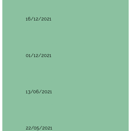
Ruta por Rioja Alavesa: El Ciego, Laguardia y…
16/12/2021
Made in Euskadi
Blogtrip Turismo Activo Debabarrena
01/12/2021
Made in Euskadi
Sesión de Yoga y Brunch con Patricia ´s…
13/06/2021
Made in Euskadi
Desayunar en el hotel Mendi Goikoa Bekoa
22/05/2021