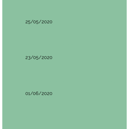
HANOI QUÉ VER (VIETNAM). ETAPA 7
25/05/2020
Asia
SAPA (VIETNAM). ETAPA 6
23/05/2020
Camboya
SIEM REAP (Camboya). Itinerario y recomendaciones
01/06/2020
Vietnam
VIETNAM POR LIBRE DURANTE 3 SEMANAS:
ITINERARIO Y…