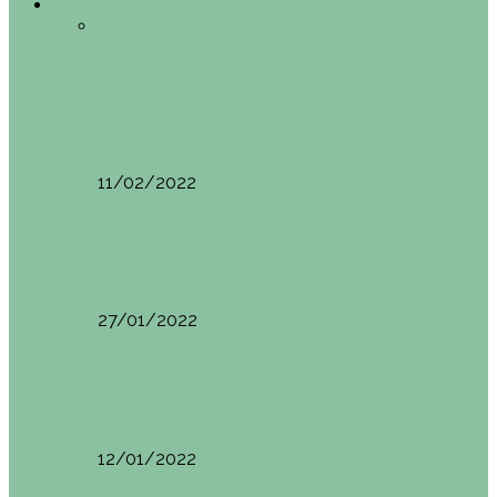
Europa
Todo
Edimburgo
España
Estambul
Francia
Milán
Oporto
Pisa (Italia)
Vila Nova do
Cerveira (Portugal)
Europa
Pisa (Italia): qué ver y hacer. Itinerario de…
11/02/2022
Milán
Milán qué ver y hacer
27/01/2022
España
Sevilla: qué ver y hacer. Imprescindibles de Sevilla
12/01/2022