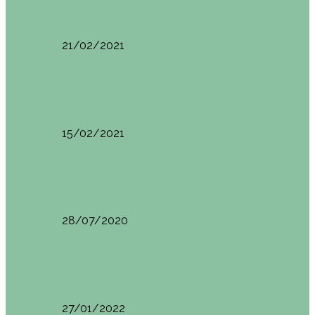
Basoa Suites. Casa Árbol en Navarra
21/02/2021
Estambul
Resumen del viaje a Estambul. Qué ver y…
15/02/2021
Francia
Tren de Larrún. Consejos e información útil
28/07/2020
Milán
Milán qué ver y hacer
27/01/2022