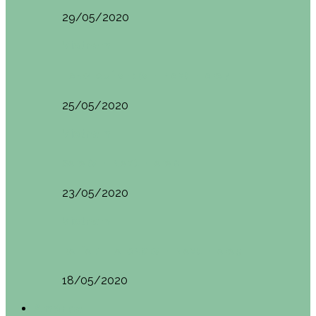
29/05/2020
Vietnam
HANOI QUÉ VER (VIETNAM). ETAPA 7
25/05/2020
Vietnam
SAPA (VIETNAM). ETAPA 6
23/05/2020
Vietnam
BAHÍA DE HALONG (VIETNAM). ETAPA 5
18/05/2020
América