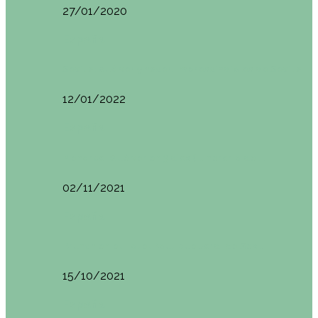
27/01/2020
España
Sevilla: qué ver y hacer. Imprescindibles de Sevilla
12/01/2022
España
Menorca. Qué ver en 3 días (Itinerario del…
02/11/2021
España
Brunch en el Hotel Boutique Jardí de Ses…
15/10/2021
España