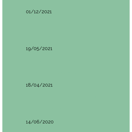
01/12/2021
Planes en el País Vasco
Ruta por la Ventana Relux
19/05/2021
Planes en el País Vasco
Tolosa: qué ver y dónde comer
18/04/2021
Restaurantes en Abando y Moyua
Brunch en el Sua San en Bilbao
14/06/2020