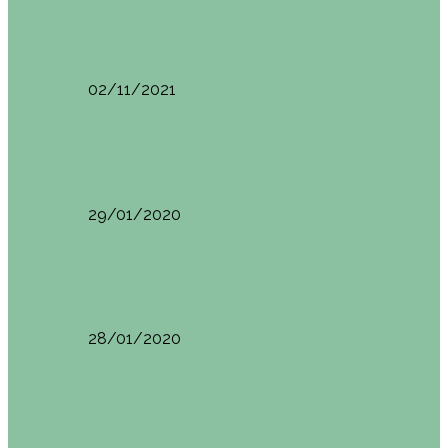
España
Menorca. Qué ver en 3 días (Itinerario del…
02/11/2021
Edimburgo
Edimburgo. Dónde comer
29/01/2020
Edimburgo
Edimburgo día 2 (18/01/2020)
28/01/2020
Edimburgo
Edimburgo. Día 1 (17/01/2020)