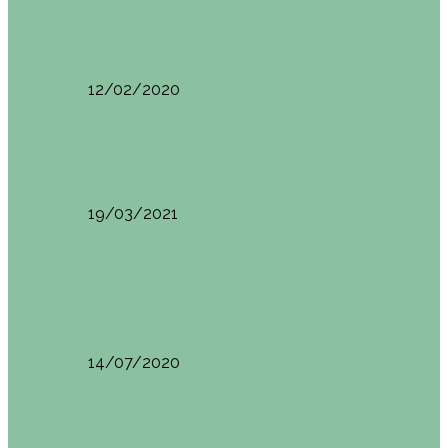
Restaurantes en Abando y Moyua
Sua San (Moyua)
12/02/2020
Restaurantes en Casco Viejo
Brunch en el Happy River (Bilbao)
19/03/2021
Restaurantes en Casco Viejo
Desayunando en el nuevo Café Restaurante del
Arenal…
14/07/2020
Restaurantes en Casco Viejo
Brunch en La Ribera Bilbao