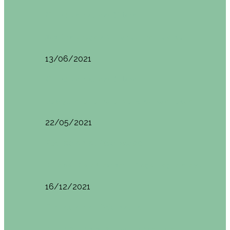
Otras zonas de Bilbao
Sesión de Yoga y Brunch con Patricia ´s…
13/06/2021
Otras zonas de Bilbao
Desayunar en el hotel Mendi Goikoa Bekoa
22/05/2021
Planes en el País Vasco
Ruta por Rioja Alavesa: El Ciego, Laguardia y…
16/12/2021
Planes en el País Vasco
Blogtrip Turismo Activo Debabarrena