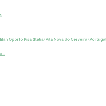
a
ilán
Oporto
Pisa (Italia)
Vila Nova do Cerveira (Portugal
de…