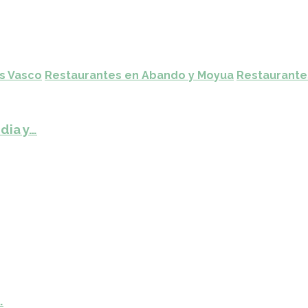
ís Vasco
Restaurantes en Abando y Moyua
Restaurante
dia y…
…