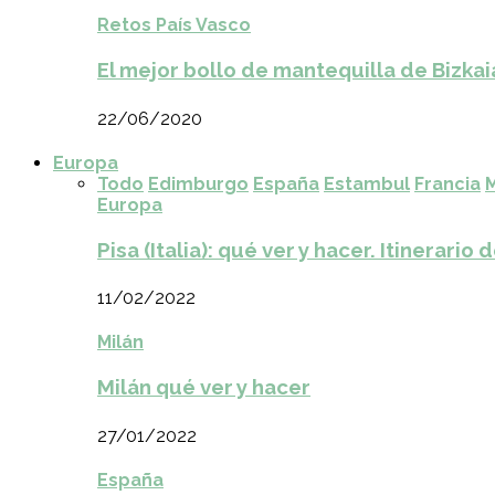
Retos País Vasco
El mejor bollo de mantequilla de Bizkai
22/06/2020
Europa
Todo
Edimburgo
España
Estambul
Francia
M
Europa
Pisa (Italia): qué ver y hacer. Itinerario 
11/02/2022
Milán
Milán qué ver y hacer
27/01/2022
España