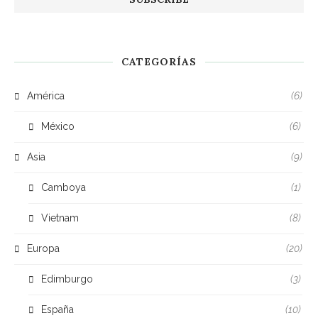
CATEGORÍAS
América
(6)
México
(6)
Asia
(9)
Camboya
(1)
Vietnam
(8)
Europa
(20)
Edimburgo
(3)
España
(10)