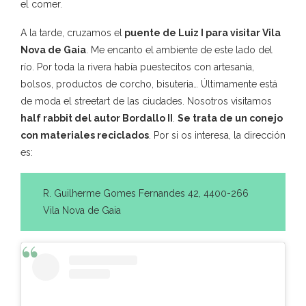
el comer.
A la tarde, cruzamos el
puente de Luiz I para visitar Vila
Nova de Gaia
. Me encanto el ambiente de este lado del
río. Por toda la rivera había puestecitos con artesanía,
bolsos, productos de corcho, bisuteria… Últimamente está
de moda el streetart de las ciudades. Nosotros visitamos
half rabbit del autor Bordallo II
.
Se trata de un conejo
con materiales reciclados
. Por si os interesa, la dirección
es:
R. Guilherme Gomes Fernandes 42, 4400-266
Vila Nova de Gaia