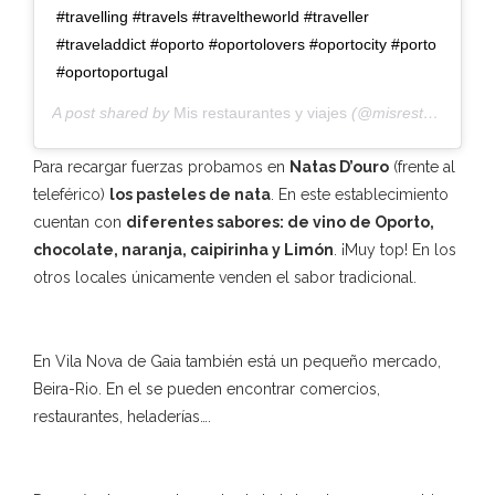
#travelling #travels #traveltheworld #traveller
#traveladdict #oporto #oportolovers #oportocity #porto
#oportoportugal
A post shared by
Mis restaurantes y viajes
(@misrestaurantesyviajes) on
Para recargar fuerzas probamos en
Natas D’ouro
(frente al
teleférico)
los pasteles de nata
. En este establecimiento
cuentan con
diferentes sabores: de vino de Oporto,
chocolate, naranja, caipirinha y Limón
. ¡Muy top! En los
otros locales únicamente venden el sabor tradicional.
En Vila Nova de Gaia también está un pequeño mercado,
Beira-Rio. En el se pueden encontrar comercios,
restaurantes, heladerías….