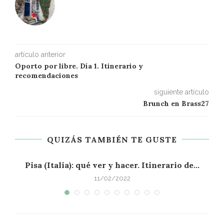
artículo anterior
Oporto por libre. Día 1. Itinerario y
recomendaciones
siguiente artículo
Brunch en Brass27
QUIZÁS TAMBIÉN TE GUSTE
Pisa (Italia): qué ver y hacer. Itinerario de...
S
11/02/2022