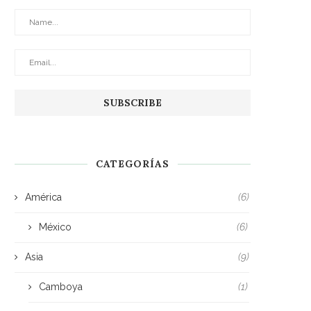
CATEGORÍAS
América
(6)
México
(6)
Asia
(9)
Camboya
(1)