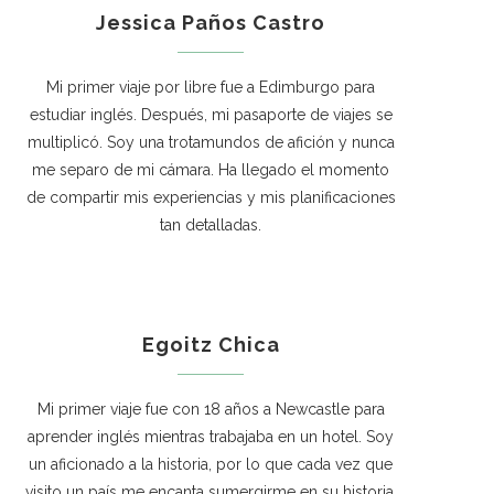
Jessica Paños Castro
Mi primer viaje por libre fue a Edimburgo para
estudiar inglés. Después, mi pasaporte de viajes se
multiplicó. Soy una trotamundos de afición y nunca
me separo de mi cámara. Ha llegado el momento
de compartir mis experiencias y mis planificaciones
tan detalladas.
Egoitz Chica
Mi primer viaje fue con 18 años a Newcastle para
aprender inglés mientras trabajaba en un hotel. Soy
un aficionado a la historia, por lo que cada vez que
visito un país me encanta sumergirme en su historia.