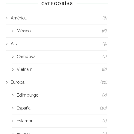
CATEGORÍAS
América
(6)
México
(6)
Asia
(9)
Camboya
(1)
Vietnam
(8)
Europa
(20)
Edimburgo
(3)
España
(10)
Estambul
(1)
Francia
(1)