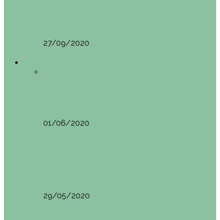
Vila Nova do Cerveira (Portugal)
Mini guía de Vila Nova de Cerveira (Portugal):…
27/09/2020
Asia
Todo
Camboya
Vietnam
Asia
SIEM REAP (Camboya). Itinerario y recomendaciones
01/06/2020
Asia
VIETNAM POR LIBRE DURANTE 3 SEMANAS:
ITINERARIO Y…
29/05/2020
Asia