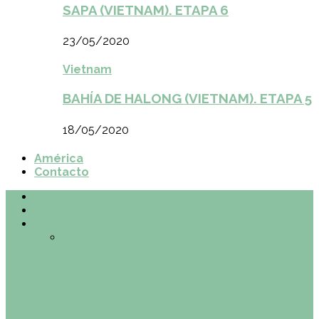
SAPA (VIETNAM). ETAPA 6
23/05/2020
Vietnam
BAHÍA DE HALONG (VIETNAM). ETAPA 5
18/05/2020
América
Contacto
Inicio
¿Quiénes somos?
Made in Euskadi
Todo
Otras zonas de Bilbao
Planes en el
País Vasco
Restaurantes en Abando y
Moyua
Restaurantes en Casco Viejo
Restaurantes en Indautxu
Retos País
Vasco
Made in Euskadi