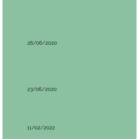
Oporto
Oporto por libre. Día 2. Itinerario y
recomendaciones
26/06/2020
Oporto
Oporto por libre. Día 1. Itinerario y
recomendaciones
23/06/2020
Pisa (Italia)
Pisa (Italia): qué ver y hacer. Itinerario de…
11/02/2022