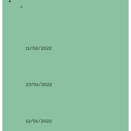
Europa
Todo
Edimburgo
España
Estambul
Francia
Milán
Oporto
Pisa (Italia)
Vila Nova do
Cerveira (Portugal)
Europa
Pisa (Italia): qué ver y hacer. Itinerario de…
11/02/2022
Milán
Milán qué ver y hacer
27/01/2022
España
Sevilla: qué ver y hacer. Imprescindibles de Sevilla
12/01/2022