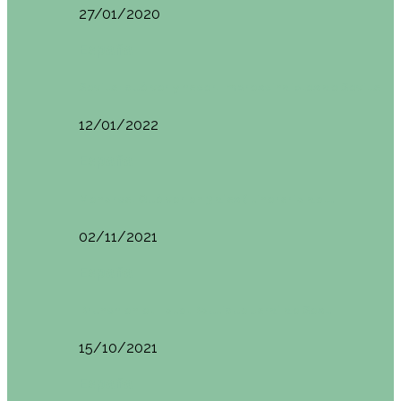
27/01/2020
España
Sevilla: qué ver y hacer. Imprescindibles de Sevilla
12/01/2022
España
Menorca. Qué ver en 3 días (Itinerario del…
02/11/2021
España
Brunch en el Hotel Boutique Jardí de Ses…
15/10/2021
España