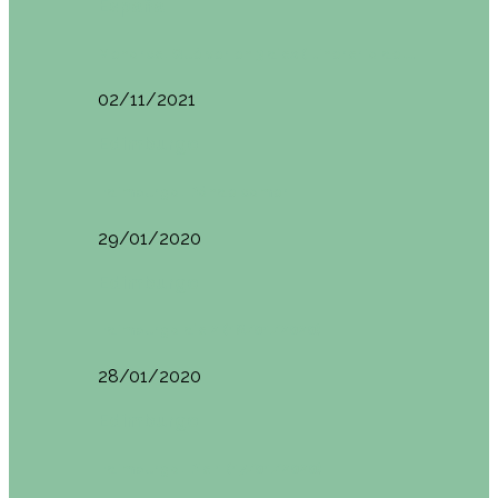
España
Menorca. Qué ver en 3 días (Itinerario del…
02/11/2021
Edimburgo
Edimburgo. Dónde comer
29/01/2020
Edimburgo
Edimburgo día 2 (18/01/2020)
28/01/2020
Edimburgo
Edimburgo. Día 1 (17/01/2020)