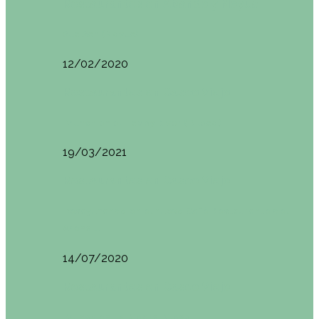
Restaurantes en Abando y Moyua
Sua San (Moyua)
12/02/2020
Restaurantes en Casco Viejo
Brunch en el Happy River (Bilbao)
19/03/2021
Restaurantes en Casco Viejo
Desayunando en el nuevo Café Restaurante del
Arenal…
14/07/2020
Restaurantes en Casco Viejo
Brunch en La Ribera Bilbao