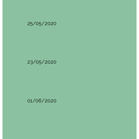
HANOI QUÉ VER (VIETNAM). ETAPA 7
25/05/2020
Asia
SAPA (VIETNAM). ETAPA 6
23/05/2020
Camboya
SIEM REAP (Camboya). Itinerario y recomendaciones
01/06/2020
Vietnam
VIETNAM POR LIBRE DURANTE 3 SEMANAS:
ITINERARIO Y…