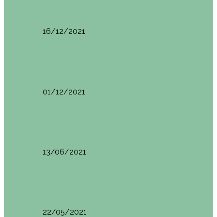
Ruta por Rioja Alavesa: El Ciego, Laguardia y…
16/12/2021
Made in Euskadi
Blogtrip Turismo Activo Debabarrena
01/12/2021
Made in Euskadi
Sesión de Yoga y Brunch con Patricia ´s…
13/06/2021
Made in Euskadi
Desayunar en el hotel Mendi Goikoa Bekoa
22/05/2021