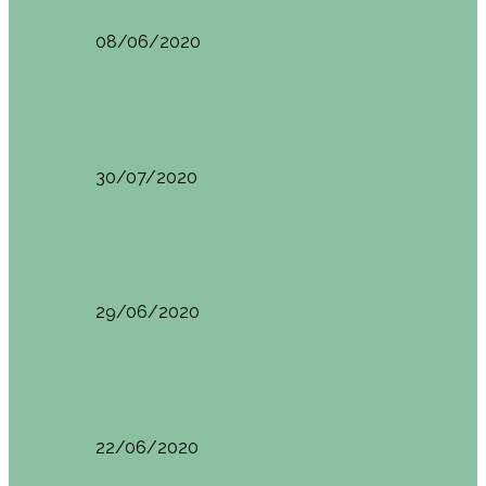
08/06/2020
Restaurantes en Indautxu
Brunch en el Hotel Ercilla de Bilbao
30/07/2020
Restaurantes en Indautxu
Brunch en Brass27
29/06/2020
Retos País Vasco
El mejor bollo de mantequilla de Bizkaia
22/06/2020