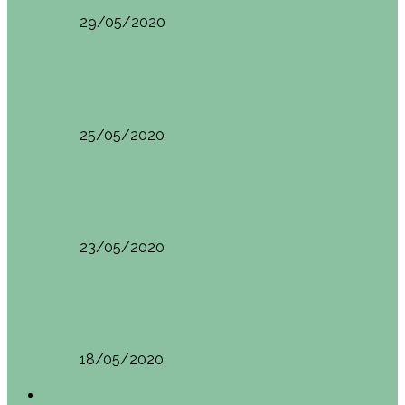
29/05/2020
Vietnam
HANOI QUÉ VER (VIETNAM). ETAPA 7
25/05/2020
Vietnam
SAPA (VIETNAM). ETAPA 6
23/05/2020
Vietnam
BAHÍA DE HALONG (VIETNAM). ETAPA 5
18/05/2020
América