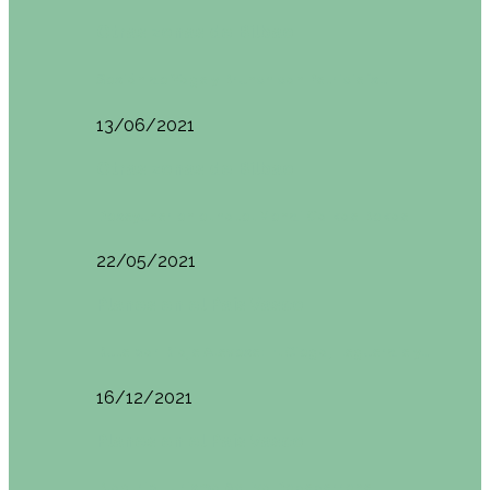
Otras zonas de Bilbao
Sesión de Yoga y Brunch con Patricia ´s…
13/06/2021
Otras zonas de Bilbao
Desayunar en el hotel Mendi Goikoa Bekoa
22/05/2021
Planes en el País Vasco
Ruta por Rioja Alavesa: El Ciego, Laguardia y…
16/12/2021
Planes en el País Vasco
Blogtrip Turismo Activo Debabarrena