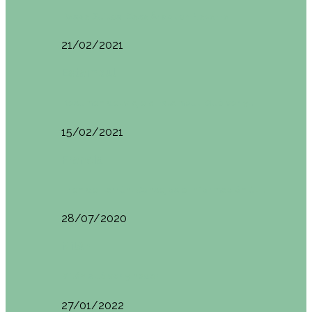
Basoa Suites. Casa Árbol en Navarra
21/02/2021
Estambul
Resumen del viaje a Estambul. Qué ver y…
15/02/2021
Francia
Tren de Larrún. Consejos e información útil
28/07/2020
Milán
Milán qué ver y hacer
27/01/2022