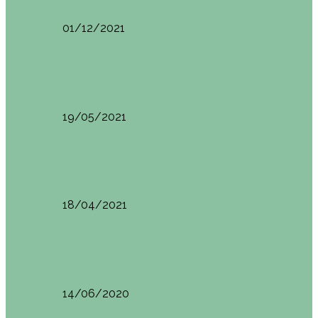
01/12/2021
Planes en el País Vasco
Ruta por la Ventana Relux
19/05/2021
Planes en el País Vasco
Tolosa: qué ver y dónde comer
18/04/2021
Restaurantes en Abando y Moyua
Brunch en el Sua San en Bilbao
14/06/2020