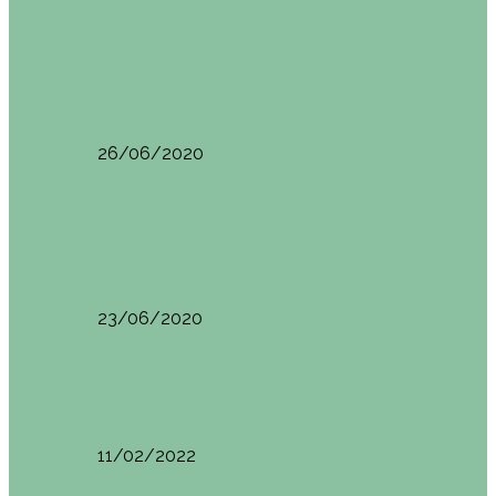
Oporto
Oporto por libre. Día 2. Itinerario y
recomendaciones
26/06/2020
Oporto
Oporto por libre. Día 1. Itinerario y
recomendaciones
23/06/2020
Pisa (Italia)
Pisa (Italia): qué ver y hacer. Itinerario de…
11/02/2022