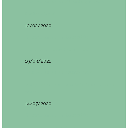
Restaurantes en Abando y Moyua
Sua San (Moyua)
12/02/2020
Restaurantes en Casco Viejo
Brunch en el Happy River (Bilbao)
19/03/2021
Restaurantes en Casco Viejo
Desayunando en el nuevo Café Restaurante del
Arenal…
14/07/2020
Restaurantes en Casco Viejo
Brunch en La Ribera Bilbao