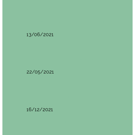
Otras zonas de Bilbao
Sesión de Yoga y Brunch con Patricia ´s…
13/06/2021
Otras zonas de Bilbao
Desayunar en el hotel Mendi Goikoa Bekoa
22/05/2021
Planes en el País Vasco
Ruta por Rioja Alavesa: El Ciego, Laguardia y…
16/12/2021
Planes en el País Vasco
Blogtrip Turismo Activo Debabarrena