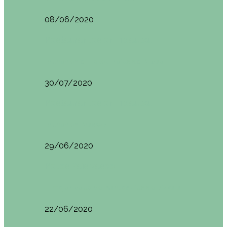
08/06/2020
Restaurantes en Indautxu
Brunch en el Hotel Ercilla de Bilbao
30/07/2020
Restaurantes en Indautxu
Brunch en Brass27
29/06/2020
Retos País Vasco
El mejor bollo de mantequilla de Bizkaia
22/06/2020