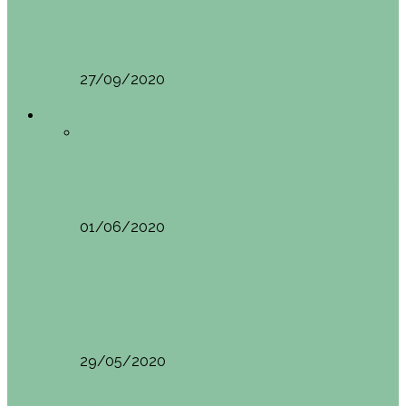
Vila Nova do Cerveira (Portugal)
Mini guía de Vila Nova de Cerveira (Portugal):…
27/09/2020
Asia
Todo
Camboya
Vietnam
Asia
SIEM REAP (Camboya). Itinerario y recomendaciones
01/06/2020
Asia
VIETNAM POR LIBRE DURANTE 3 SEMANAS:
ITINERARIO Y…
29/05/2020
Asia