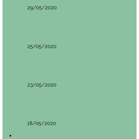
29/05/2020
Vietnam
HANOI QUÉ VER (VIETNAM). ETAPA 7
25/05/2020
Vietnam
SAPA (VIETNAM). ETAPA 6
23/05/2020
Vietnam
BAHÍA DE HALONG (VIETNAM). ETAPA 5
18/05/2020
América