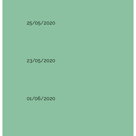
HANOI QUÉ VER (VIETNAM). ETAPA 7
25/05/2020
Asia
SAPA (VIETNAM). ETAPA 6
23/05/2020
Camboya
SIEM REAP (Camboya). Itinerario y recomendaciones
01/06/2020
Vietnam
VIETNAM POR LIBRE DURANTE 3 SEMANAS:
ITINERARIO Y…