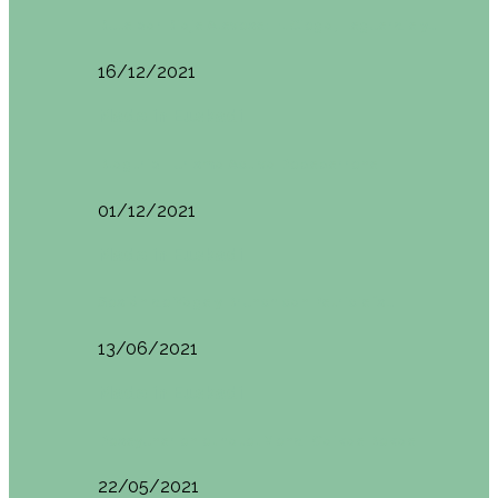
Ruta por Rioja Alavesa: El Ciego, Laguardia y…
16/12/2021
Made in Euskadi
Blogtrip Turismo Activo Debabarrena
01/12/2021
Made in Euskadi
Sesión de Yoga y Brunch con Patricia ´s…
13/06/2021
Made in Euskadi
Desayunar en el hotel Mendi Goikoa Bekoa
22/05/2021