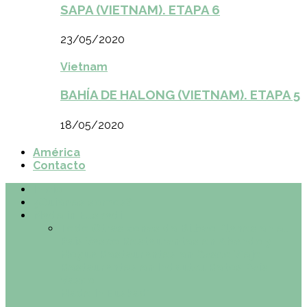
SAPA (VIETNAM). ETAPA 6
23/05/2020
Vietnam
BAHÍA DE HALONG (VIETNAM). ETAPA 5
18/05/2020
América
Contacto
Inicio
¿Quiénes somos?
Made in Euskadi
Todo
Otras zonas de Bilbao
Planes en el
País Vasco
Restaurantes en Abando y
Moyua
Restaurantes en Casco Viejo
Restaurantes en Indautxu
Retos País
Vasco
Made in Euskadi