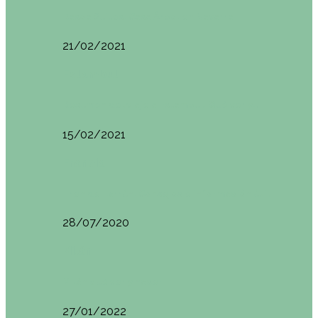
Basoa Suites. Casa Árbol en Navarra
21/02/2021
Estambul
Resumen del viaje a Estambul. Qué ver y…
15/02/2021
Francia
Tren de Larrún. Consejos e información útil
28/07/2020
Milán
Milán qué ver y hacer
27/01/2022