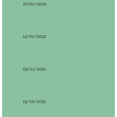
27/01/2020
España
Sevilla: qué ver y hacer. Imprescindibles de Sevilla
12/01/2022
España
Menorca. Qué ver en 3 días (Itinerario del…
02/11/2021
España
Brunch en el Hotel Boutique Jardí de Ses…
15/10/2021
España