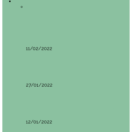
Europa
Todo
Edimburgo
España
Estambul
Francia
Milán
Oporto
Pisa (Italia)
Vila Nova do
Cerveira (Portugal)
Europa
Pisa (Italia): qué ver y hacer. Itinerario de…
11/02/2022
Milán
Milán qué ver y hacer
27/01/2022
España
Sevilla: qué ver y hacer. Imprescindibles de Sevilla
12/01/2022