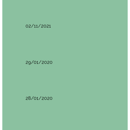
España
Menorca. Qué ver en 3 días (Itinerario del…
02/11/2021
Edimburgo
Edimburgo. Dónde comer
29/01/2020
Edimburgo
Edimburgo día 2 (18/01/2020)
28/01/2020
Edimburgo
Edimburgo. Día 1 (17/01/2020)