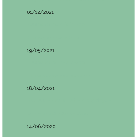
01/12/2021
Planes en el País Vasco
Ruta por la Ventana Relux
19/05/2021
Planes en el País Vasco
Tolosa: qué ver y dónde comer
18/04/2021
Restaurantes en Abando y Moyua
Brunch en el Sua San en Bilbao
14/06/2020