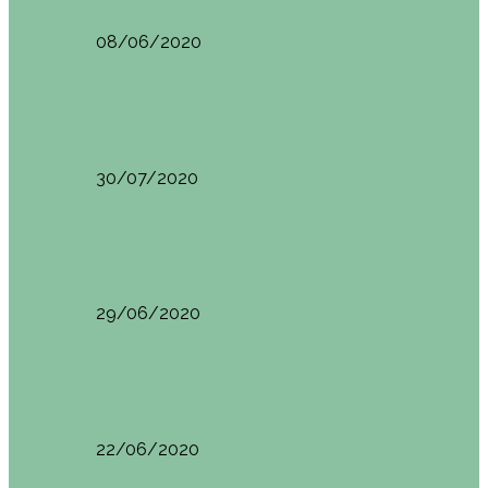
08/06/2020
Restaurantes en Indautxu
Brunch en el Hotel Ercilla de Bilbao
30/07/2020
Restaurantes en Indautxu
Brunch en Brass27
29/06/2020
Retos País Vasco
El mejor bollo de mantequilla de Bizkaia
22/06/2020