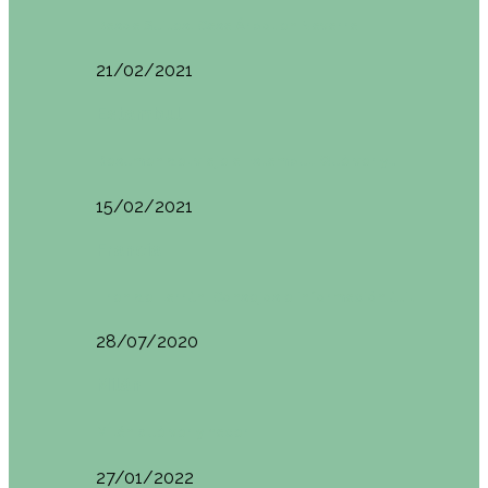
Basoa Suites. Casa Árbol en Navarra
21/02/2021
Estambul
Resumen del viaje a Estambul. Qué ver y…
15/02/2021
Francia
Tren de Larrún. Consejos e información útil
28/07/2020
Milán
Milán qué ver y hacer
27/01/2022