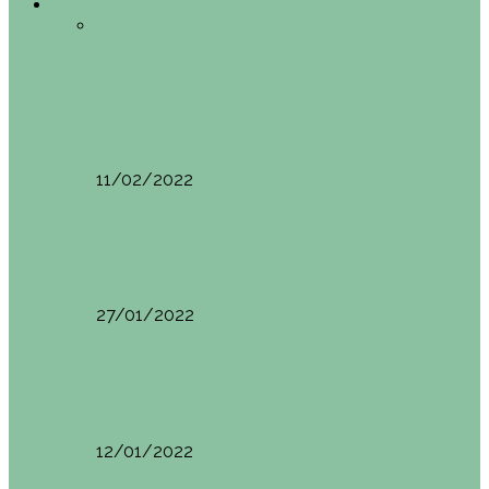
Europa
Todo
Edimburgo
España
Estambul
Francia
Milán
Oporto
Pisa (Italia)
Vila Nova do
Cerveira (Portugal)
Europa
Pisa (Italia): qué ver y hacer. Itinerario de…
11/02/2022
Milán
Milán qué ver y hacer
27/01/2022
España
Sevilla: qué ver y hacer. Imprescindibles de Sevilla
12/01/2022