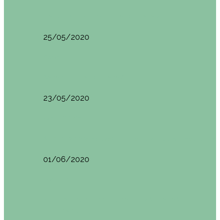
HANOI QUÉ VER (VIETNAM). ETAPA 7
25/05/2020
Asia
SAPA (VIETNAM). ETAPA 6
23/05/2020
Camboya
SIEM REAP (Camboya). Itinerario y recomendaciones
01/06/2020
Vietnam
VIETNAM POR LIBRE DURANTE 3 SEMANAS:
ITINERARIO Y…