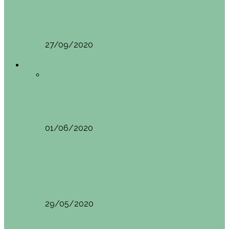
Vila Nova do Cerveira (Portugal)
Mini guía de Vila Nova de Cerveira (Portugal):…
27/09/2020
Asia
Todo
Camboya
Vietnam
Asia
SIEM REAP (Camboya). Itinerario y recomendaciones
01/06/2020
Asia
VIETNAM POR LIBRE DURANTE 3 SEMANAS:
ITINERARIO Y…
29/05/2020
Asia