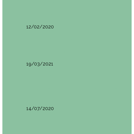
Restaurantes en Abando y Moyua
Sua San (Moyua)
12/02/2020
Restaurantes en Casco Viejo
Brunch en el Happy River (Bilbao)
19/03/2021
Restaurantes en Casco Viejo
Desayunando en el nuevo Café Restaurante del
Arenal…
14/07/2020
Restaurantes en Casco Viejo
Brunch en La Ribera Bilbao