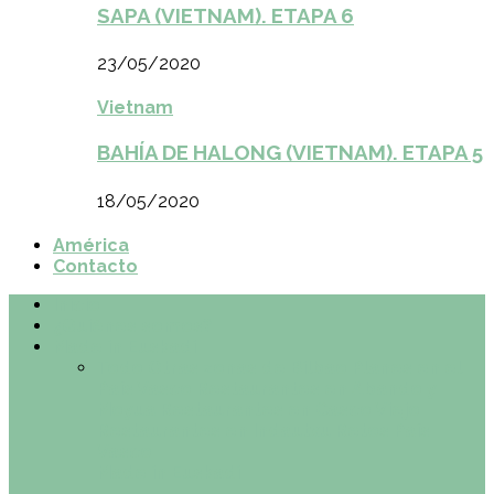
SAPA (VIETNAM). ETAPA 6
23/05/2020
Vietnam
BAHÍA DE HALONG (VIETNAM). ETAPA 5
18/05/2020
América
Contacto
Inicio
¿Quiénes somos?
Made in Euskadi
Todo
Otras zonas de Bilbao
Planes en el
País Vasco
Restaurantes en Abando y
Moyua
Restaurantes en Casco Viejo
Restaurantes en Indautxu
Retos País
Vasco
Made in Euskadi