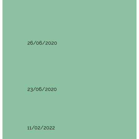
Oporto
Oporto por libre. Día 2. Itinerario y
recomendaciones
26/06/2020
Oporto
Oporto por libre. Día 1. Itinerario y
recomendaciones
23/06/2020
Pisa (Italia)
Pisa (Italia): qué ver y hacer. Itinerario de…
11/02/2022