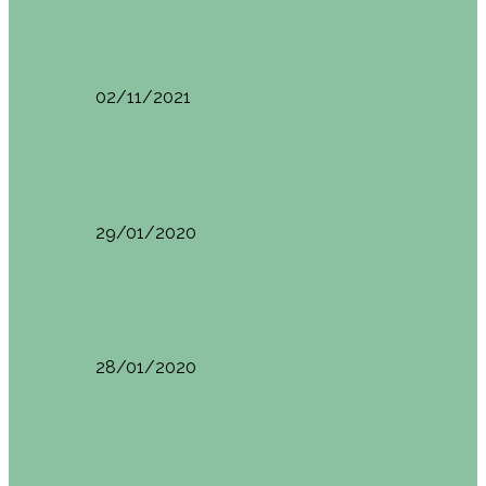
España
Menorca. Qué ver en 3 días (Itinerario del…
02/11/2021
Edimburgo
Edimburgo. Dónde comer
29/01/2020
Edimburgo
Edimburgo día 2 (18/01/2020)
28/01/2020
Edimburgo
Edimburgo. Día 1 (17/01/2020)