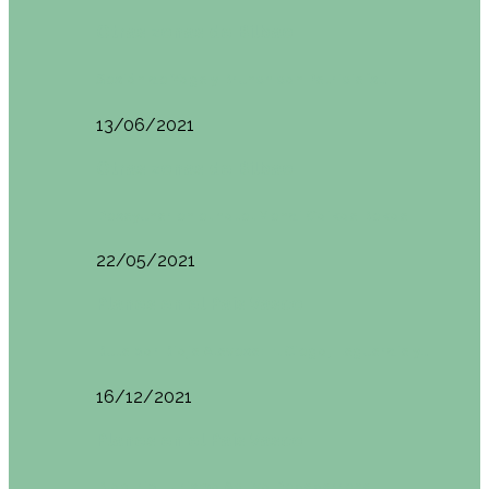
Otras zonas de Bilbao
Sesión de Yoga y Brunch con Patricia ´s…
13/06/2021
Otras zonas de Bilbao
Desayunar en el hotel Mendi Goikoa Bekoa
22/05/2021
Planes en el País Vasco
Ruta por Rioja Alavesa: El Ciego, Laguardia y…
16/12/2021
Planes en el País Vasco
Blogtrip Turismo Activo Debabarrena