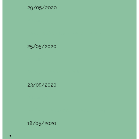
29/05/2020
Vietnam
HANOI QUÉ VER (VIETNAM). ETAPA 7
25/05/2020
Vietnam
SAPA (VIETNAM). ETAPA 6
23/05/2020
Vietnam
BAHÍA DE HALONG (VIETNAM). ETAPA 5
18/05/2020
América