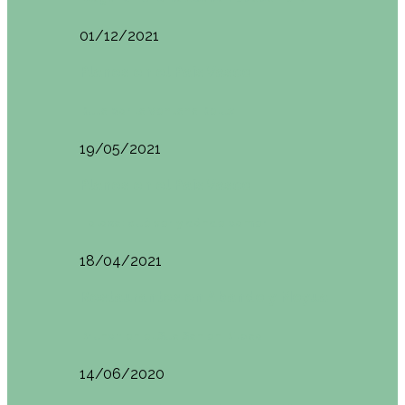
01/12/2021
Planes en el País Vasco
Ruta por la Ventana Relux
19/05/2021
Planes en el País Vasco
Tolosa: qué ver y dónde comer
18/04/2021
Restaurantes en Abando y Moyua
Brunch en el Sua San en Bilbao
14/06/2020