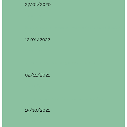
27/01/2020
España
Sevilla: qué ver y hacer. Imprescindibles de Sevilla
12/01/2022
España
Menorca. Qué ver en 3 días (Itinerario del…
02/11/2021
España
Brunch en el Hotel Boutique Jardí de Ses…
15/10/2021
España