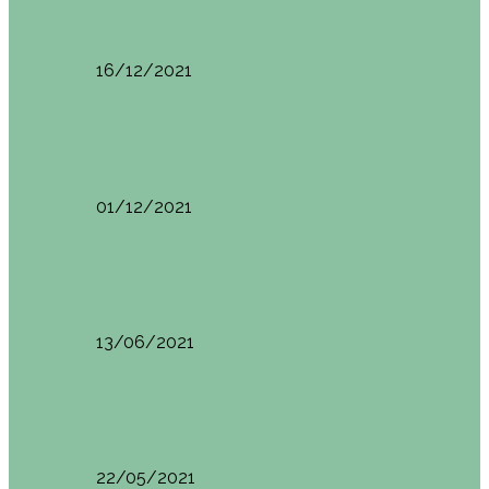
Ruta por Rioja Alavesa: El Ciego, Laguardia y…
16/12/2021
Made in Euskadi
Blogtrip Turismo Activo Debabarrena
01/12/2021
Made in Euskadi
Sesión de Yoga y Brunch con Patricia ´s…
13/06/2021
Made in Euskadi
Desayunar en el hotel Mendi Goikoa Bekoa
22/05/2021