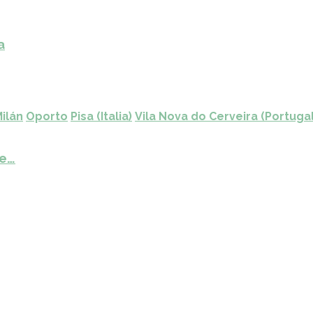
a
ilán
Oporto
Pisa (Italia)
Vila Nova do Cerveira (Portugal
de…