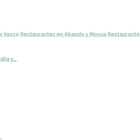
ís Vasco
Restaurantes en Abando y Moyua
Restaurante
dia y…
…