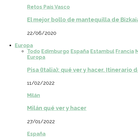
Retos País Vasco
El mejor bollo de mantequilla de Bizkai
22/06/2020
Europa
Todo
Edimburgo
España
Estambul
Francia
M
Europa
Pisa (Italia): qué ver y hacer. Itinerario 
11/02/2022
Milán
Milán qué ver y hacer
27/01/2022
España