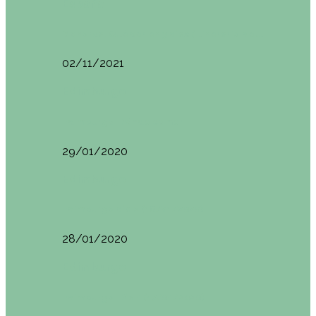
España
Menorca. Qué ver en 3 días (Itinerario del…
02/11/2021
Edimburgo
Edimburgo. Dónde comer
29/01/2020
Edimburgo
Edimburgo día 2 (18/01/2020)
28/01/2020
Edimburgo
Edimburgo. Día 1 (17/01/2020)