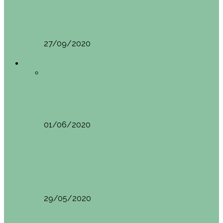
Vila Nova do Cerveira (Portugal)
Mini guía de Vila Nova de Cerveira (Portugal):…
27/09/2020
Asia
Todo
Camboya
Vietnam
Asia
SIEM REAP (Camboya). Itinerario y recomendaciones
01/06/2020
Asia
VIETNAM POR LIBRE DURANTE 3 SEMANAS:
ITINERARIO Y…
29/05/2020
Asia