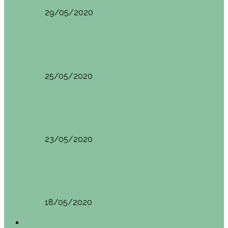
29/05/2020
Vietnam
HANOI QUÉ VER (VIETNAM). ETAPA 7
25/05/2020
Vietnam
SAPA (VIETNAM). ETAPA 6
23/05/2020
Vietnam
BAHÍA DE HALONG (VIETNAM). ETAPA 5
18/05/2020
América