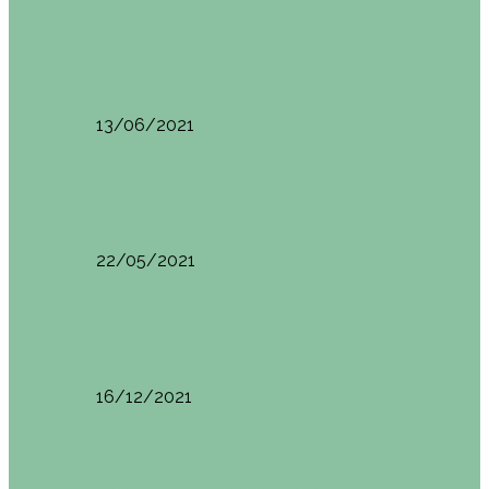
Otras zonas de Bilbao
Sesión de Yoga y Brunch con Patricia ´s…
13/06/2021
Otras zonas de Bilbao
Desayunar en el hotel Mendi Goikoa Bekoa
22/05/2021
Planes en el País Vasco
Ruta por Rioja Alavesa: El Ciego, Laguardia y…
16/12/2021
Planes en el País Vasco
Blogtrip Turismo Activo Debabarrena