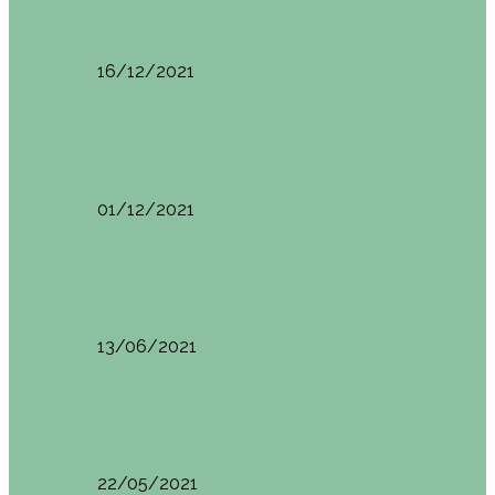
Ruta por Rioja Alavesa: El Ciego, Laguardia y…
16/12/2021
Made in Euskadi
Blogtrip Turismo Activo Debabarrena
01/12/2021
Made in Euskadi
Sesión de Yoga y Brunch con Patricia ´s…
13/06/2021
Made in Euskadi
Desayunar en el hotel Mendi Goikoa Bekoa
22/05/2021