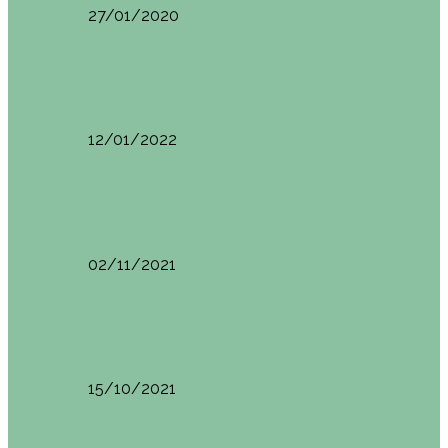
27/01/2020
España
Sevilla: qué ver y hacer. Imprescindibles de Sevilla
12/01/2022
España
Menorca. Qué ver en 3 días (Itinerario del…
02/11/2021
España
Brunch en el Hotel Boutique Jardí de Ses…
15/10/2021
España