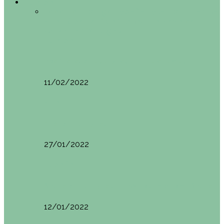
Europa
Todo
Edimburgo
España
Estambul
Francia
Milán
Oporto
Pisa (Italia)
Vila Nova do
Cerveira (Portugal)
Europa
Pisa (Italia): qué ver y hacer. Itinerario de…
11/02/2022
Milán
Milán qué ver y hacer
27/01/2022
España
Sevilla: qué ver y hacer. Imprescindibles de Sevilla
12/01/2022