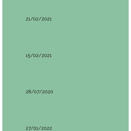
Basoa Suites. Casa Árbol en Navarra
21/02/2021
Estambul
Resumen del viaje a Estambul. Qué ver y…
15/02/2021
Francia
Tren de Larrún. Consejos e información útil
28/07/2020
Milán
Milán qué ver y hacer
27/01/2022