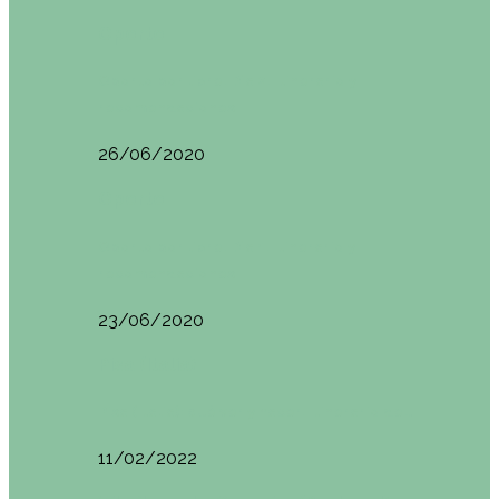
Oporto
Oporto por libre. Día 2. Itinerario y
recomendaciones
26/06/2020
Oporto
Oporto por libre. Día 1. Itinerario y
recomendaciones
23/06/2020
Pisa (Italia)
Pisa (Italia): qué ver y hacer. Itinerario de…
11/02/2022