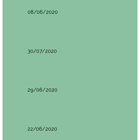
08/06/2020
Restaurantes en Indautxu
Brunch en el Hotel Ercilla de Bilbao
30/07/2020
Restaurantes en Indautxu
Brunch en Brass27
29/06/2020
Retos País Vasco
El mejor bollo de mantequilla de Bizkaia
22/06/2020