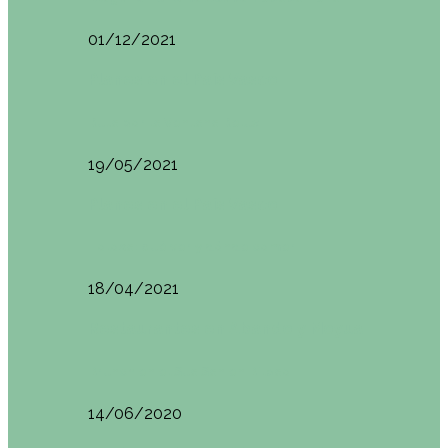
01/12/2021
Planes en el País Vasco
Ruta por la Ventana Relux
19/05/2021
Planes en el País Vasco
Tolosa: qué ver y dónde comer
18/04/2021
Restaurantes en Abando y Moyua
Brunch en el Sua San en Bilbao
14/06/2020