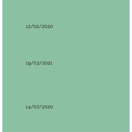
Restaurantes en Abando y Moyua
Sua San (Moyua)
12/02/2020
Restaurantes en Casco Viejo
Brunch en el Happy River (Bilbao)
19/03/2021
Restaurantes en Casco Viejo
Desayunando en el nuevo Café Restaurante del
Arenal…
14/07/2020
Restaurantes en Casco Viejo
Brunch en La Ribera Bilbao