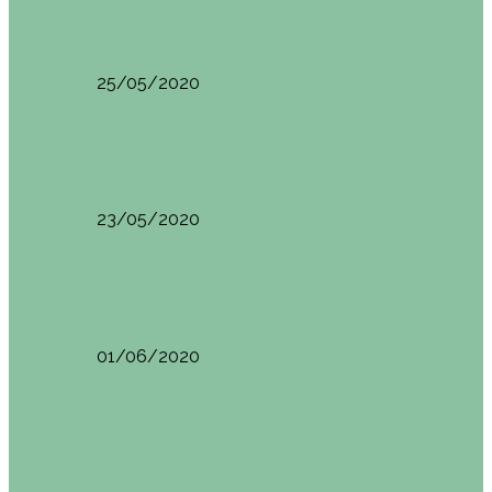
HANOI QUÉ VER (VIETNAM). ETAPA 7
25/05/2020
Asia
SAPA (VIETNAM). ETAPA 6
23/05/2020
Camboya
SIEM REAP (Camboya). Itinerario y recomendaciones
01/06/2020
Vietnam
VIETNAM POR LIBRE DURANTE 3 SEMANAS:
ITINERARIO Y…