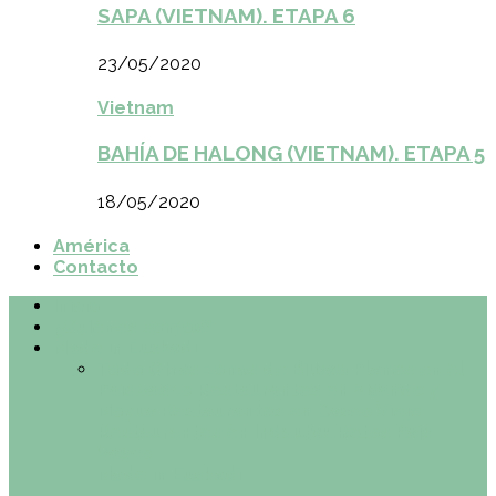
SAPA (VIETNAM). ETAPA 6
23/05/2020
Vietnam
BAHÍA DE HALONG (VIETNAM). ETAPA 5
18/05/2020
América
Contacto
Inicio
¿Quiénes somos?
Made in Euskadi
Todo
Otras zonas de Bilbao
Planes en el
País Vasco
Restaurantes en Abando y
Moyua
Restaurantes en Casco Viejo
Restaurantes en Indautxu
Retos País
Vasco
Made in Euskadi