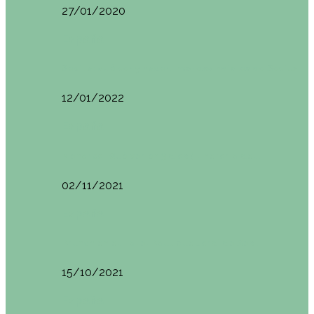
27/01/2020
España
Sevilla: qué ver y hacer. Imprescindibles de Sevilla
12/01/2022
España
Menorca. Qué ver en 3 días (Itinerario del…
02/11/2021
España
Brunch en el Hotel Boutique Jardí de Ses…
15/10/2021
España