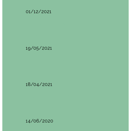
01/12/2021
Planes en el País Vasco
Ruta por la Ventana Relux
19/05/2021
Planes en el País Vasco
Tolosa: qué ver y dónde comer
18/04/2021
Restaurantes en Abando y Moyua
Brunch en el Sua San en Bilbao
14/06/2020