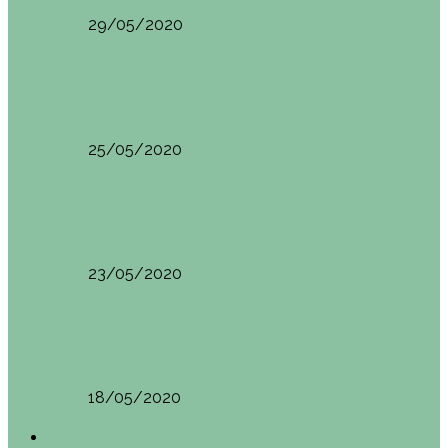
29/05/2020
Vietnam
HANOI QUÉ VER (VIETNAM). ETAPA 7
25/05/2020
Vietnam
SAPA (VIETNAM). ETAPA 6
23/05/2020
Vietnam
BAHÍA DE HALONG (VIETNAM). ETAPA 5
18/05/2020
América