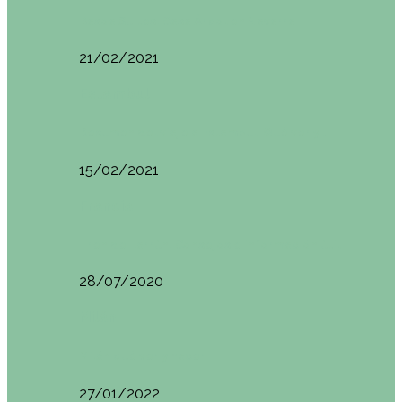
Basoa Suites. Casa Árbol en Navarra
21/02/2021
Estambul
Resumen del viaje a Estambul. Qué ver y…
15/02/2021
Francia
Tren de Larrún. Consejos e información útil
28/07/2020
Milán
Milán qué ver y hacer
27/01/2022