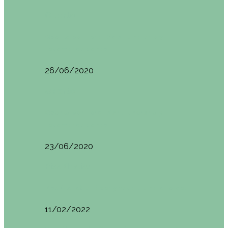
Oporto
Oporto por libre. Día 2. Itinerario y
recomendaciones
26/06/2020
Oporto
Oporto por libre. Día 1. Itinerario y
recomendaciones
23/06/2020
Pisa (Italia)
Pisa (Italia): qué ver y hacer. Itinerario de…
11/02/2022