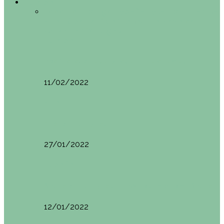
Europa
Todo
Edimburgo
España
Estambul
Francia
Milán
Oporto
Pisa (Italia)
Vila Nova do
Cerveira (Portugal)
Europa
Pisa (Italia): qué ver y hacer. Itinerario de…
11/02/2022
Milán
Milán qué ver y hacer
27/01/2022
España
Sevilla: qué ver y hacer. Imprescindibles de Sevilla
12/01/2022