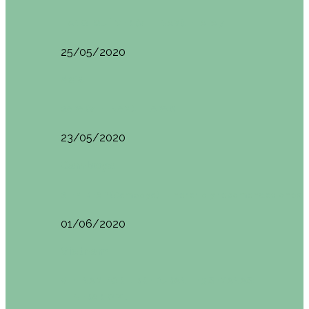
HANOI QUÉ VER (VIETNAM). ETAPA 7
25/05/2020
Asia
SAPA (VIETNAM). ETAPA 6
23/05/2020
Camboya
SIEM REAP (Camboya). Itinerario y recomendaciones
01/06/2020
Vietnam
VIETNAM POR LIBRE DURANTE 3 SEMANAS:
ITINERARIO Y…