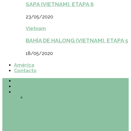
SAPA (VIETNAM). ETAPA 6
23/05/2020
Vietnam
BAHÍA DE HALONG (VIETNAM). ETAPA 5
18/05/2020
América
Contacto
Inicio
¿Quiénes somos?
Made in Euskadi
Todo
Otras zonas de Bilbao
Planes en el
País Vasco
Restaurantes en Abando y
Moyua
Restaurantes en Casco Viejo
Restaurantes en Indautxu
Retos País
Vasco
Made in Euskadi