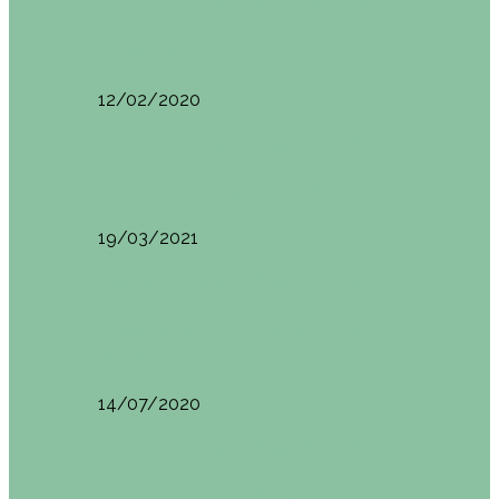
Restaurantes en Abando y Moyua
Sua San (Moyua)
12/02/2020
Restaurantes en Casco Viejo
Brunch en el Happy River (Bilbao)
19/03/2021
Restaurantes en Casco Viejo
Desayunando en el nuevo Café Restaurante del
Arenal…
14/07/2020
Restaurantes en Casco Viejo
Brunch en La Ribera Bilbao