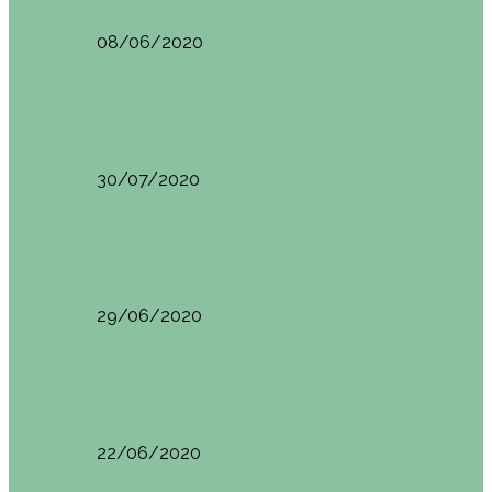
08/06/2020
Restaurantes en Indautxu
Brunch en el Hotel Ercilla de Bilbao
30/07/2020
Restaurantes en Indautxu
Brunch en Brass27
29/06/2020
Retos País Vasco
El mejor bollo de mantequilla de Bizkaia
22/06/2020