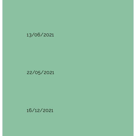
Otras zonas de Bilbao
Sesión de Yoga y Brunch con Patricia ´s…
13/06/2021
Otras zonas de Bilbao
Desayunar en el hotel Mendi Goikoa Bekoa
22/05/2021
Planes en el País Vasco
Ruta por Rioja Alavesa: El Ciego, Laguardia y…
16/12/2021
Planes en el País Vasco
Blogtrip Turismo Activo Debabarrena