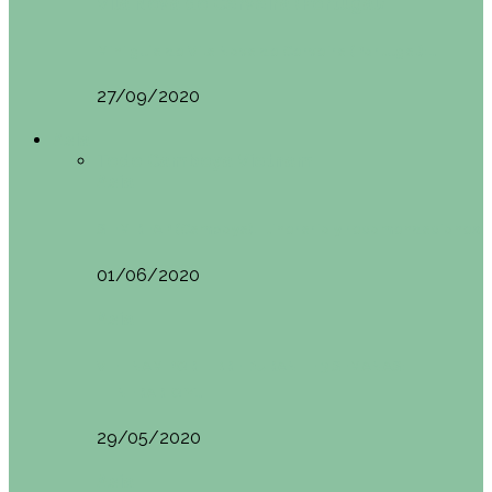
Vila Nova do Cerveira (Portugal)
Mini guía de Vila Nova de Cerveira (Portugal):…
27/09/2020
Asia
Todo
Camboya
Vietnam
Asia
SIEM REAP (Camboya). Itinerario y recomendaciones
01/06/2020
Asia
VIETNAM POR LIBRE DURANTE 3 SEMANAS:
ITINERARIO Y…
29/05/2020
Asia