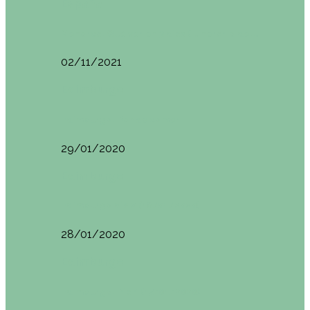
España
Menorca. Qué ver en 3 días (Itinerario del…
02/11/2021
Edimburgo
Edimburgo. Dónde comer
29/01/2020
Edimburgo
Edimburgo día 2 (18/01/2020)
28/01/2020
Edimburgo
Edimburgo. Día 1 (17/01/2020)