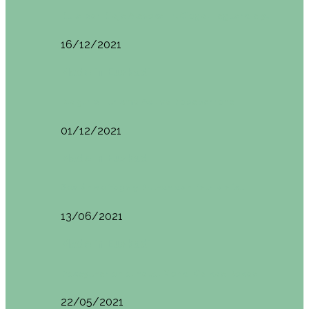
Ruta por Rioja Alavesa: El Ciego, Laguardia y…
16/12/2021
Made in Euskadi
Blogtrip Turismo Activo Debabarrena
01/12/2021
Made in Euskadi
Sesión de Yoga y Brunch con Patricia ´s…
13/06/2021
Made in Euskadi
Desayunar en el hotel Mendi Goikoa Bekoa
22/05/2021