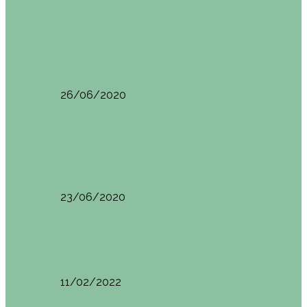
Oporto
Oporto por libre. Día 2. Itinerario y
recomendaciones
26/06/2020
Oporto
Oporto por libre. Día 1. Itinerario y
recomendaciones
23/06/2020
Pisa (Italia)
Pisa (Italia): qué ver y hacer. Itinerario de…
11/02/2022