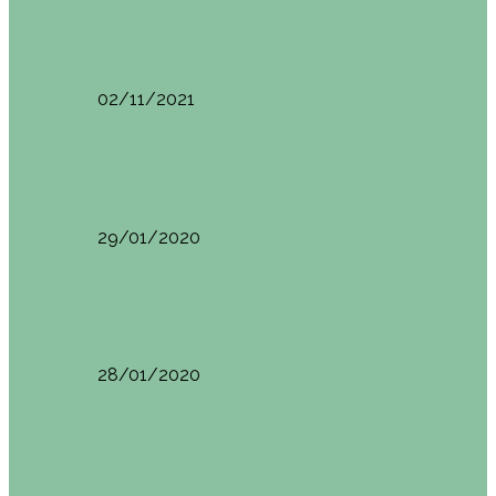
España
Menorca. Qué ver en 3 días (Itinerario del…
02/11/2021
Edimburgo
Edimburgo. Dónde comer
29/01/2020
Edimburgo
Edimburgo día 2 (18/01/2020)
28/01/2020
Edimburgo
Edimburgo. Día 1 (17/01/2020)