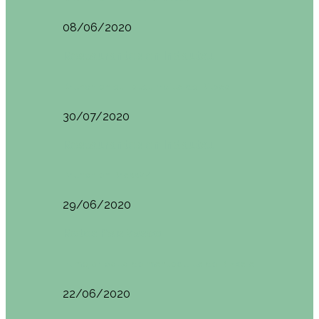
08/06/2020
Restaurantes en Indautxu
Brunch en el Hotel Ercilla de Bilbao
30/07/2020
Restaurantes en Indautxu
Brunch en Brass27
29/06/2020
Retos País Vasco
El mejor bollo de mantequilla de Bizkaia
22/06/2020