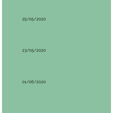
HANOI QUÉ VER (VIETNAM). ETAPA 7
25/05/2020
Asia
SAPA (VIETNAM). ETAPA 6
23/05/2020
Camboya
SIEM REAP (Camboya). Itinerario y recomendaciones
01/06/2020
Vietnam
VIETNAM POR LIBRE DURANTE 3 SEMANAS:
ITINERARIO Y…