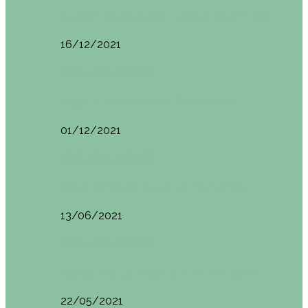
Ruta por Rioja Alavesa: El Ciego, Laguardia y…
16/12/2021
Made in Euskadi
Blogtrip Turismo Activo Debabarrena
01/12/2021
Made in Euskadi
Sesión de Yoga y Brunch con Patricia ´s…
13/06/2021
Made in Euskadi
Desayunar en el hotel Mendi Goikoa Bekoa
22/05/2021