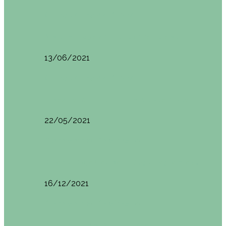
Otras zonas de Bilbao
Sesión de Yoga y Brunch con Patricia ´s…
13/06/2021
Otras zonas de Bilbao
Desayunar en el hotel Mendi Goikoa Bekoa
22/05/2021
Planes en el País Vasco
Ruta por Rioja Alavesa: El Ciego, Laguardia y…
16/12/2021
Planes en el País Vasco
Blogtrip Turismo Activo Debabarrena