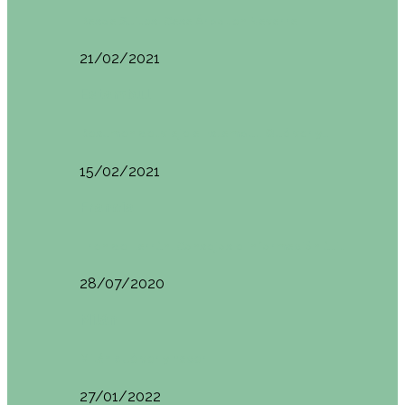
Basoa Suites. Casa Árbol en Navarra
21/02/2021
Estambul
Resumen del viaje a Estambul. Qué ver y…
15/02/2021
Francia
Tren de Larrún. Consejos e información útil
28/07/2020
Milán
Milán qué ver y hacer
27/01/2022