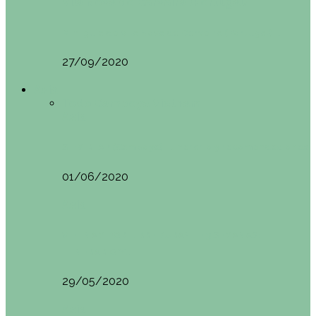
Vila Nova do Cerveira (Portugal)
Mini guía de Vila Nova de Cerveira (Portugal):…
27/09/2020
Asia
Todo
Camboya
Vietnam
Asia
SIEM REAP (Camboya). Itinerario y recomendaciones
01/06/2020
Asia
VIETNAM POR LIBRE DURANTE 3 SEMANAS:
ITINERARIO Y…
29/05/2020
Asia