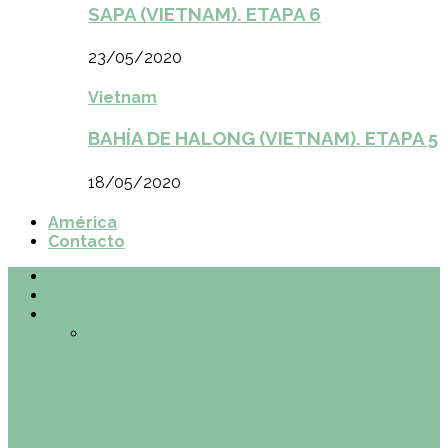
SAPA (VIETNAM). ETAPA 6
23/05/2020
Vietnam
BAHÍA DE HALONG (VIETNAM). ETAPA 5
18/05/2020
América
Contacto
Inicio
¿Quiénes somos?
Made in Euskadi
Todo
Otras zonas de Bilbao
Planes en el
País Vasco
Restaurantes en Abando y
Moyua
Restaurantes en Casco Viejo
Restaurantes en Indautxu
Retos País
Vasco
Made in Euskadi