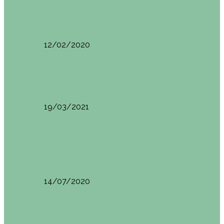
Restaurantes en Abando y Moyua
Sua San (Moyua)
12/02/2020
Restaurantes en Casco Viejo
Brunch en el Happy River (Bilbao)
19/03/2021
Restaurantes en Casco Viejo
Desayunando en el nuevo Café Restaurante del
Arenal…
14/07/2020
Restaurantes en Casco Viejo
Brunch en La Ribera Bilbao