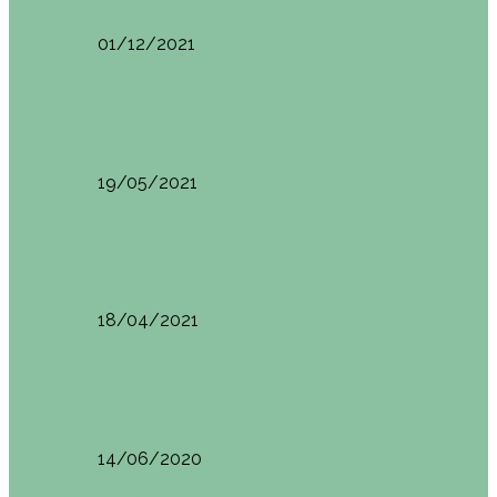
01/12/2021
Planes en el País Vasco
Ruta por la Ventana Relux
19/05/2021
Planes en el País Vasco
Tolosa: qué ver y dónde comer
18/04/2021
Restaurantes en Abando y Moyua
Brunch en el Sua San en Bilbao
14/06/2020