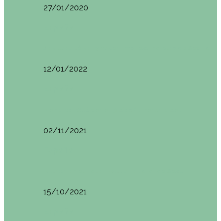
27/01/2020
España
Sevilla: qué ver y hacer. Imprescindibles de Sevilla
12/01/2022
España
Menorca. Qué ver en 3 días (Itinerario del…
02/11/2021
España
Brunch en el Hotel Boutique Jardí de Ses…
15/10/2021
España