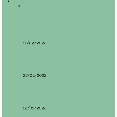
Europa
Todo
Edimburgo
España
Estambul
Francia
Milán
Oporto
Pisa (Italia)
Vila Nova do
Cerveira (Portugal)
Europa
Pisa (Italia): qué ver y hacer. Itinerario de…
11/02/2022
Milán
Milán qué ver y hacer
27/01/2022
España
Sevilla: qué ver y hacer. Imprescindibles de Sevilla
12/01/2022