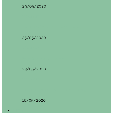
29/05/2020
Vietnam
HANOI QUÉ VER (VIETNAM). ETAPA 7
25/05/2020
Vietnam
SAPA (VIETNAM). ETAPA 6
23/05/2020
Vietnam
BAHÍA DE HALONG (VIETNAM). ETAPA 5
18/05/2020
América