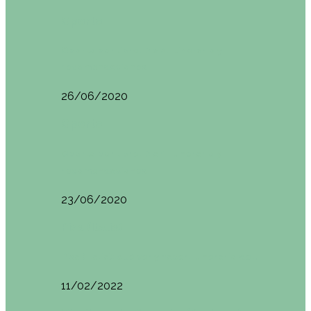
Oporto
Oporto por libre. Día 2. Itinerario y
recomendaciones
26/06/2020
Oporto
Oporto por libre. Día 1. Itinerario y
recomendaciones
23/06/2020
Pisa (Italia)
Pisa (Italia): qué ver y hacer. Itinerario de…
11/02/2022