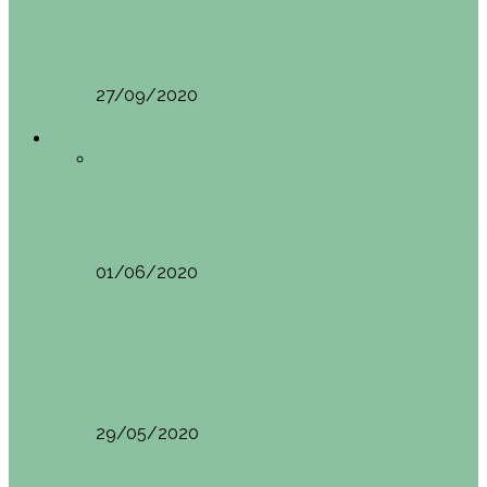
Vila Nova do Cerveira (Portugal)
Mini guía de Vila Nova de Cerveira (Portugal):…
27/09/2020
Asia
Todo
Camboya
Vietnam
Asia
SIEM REAP (Camboya). Itinerario y recomendaciones
01/06/2020
Asia
VIETNAM POR LIBRE DURANTE 3 SEMANAS:
ITINERARIO Y…
29/05/2020
Asia