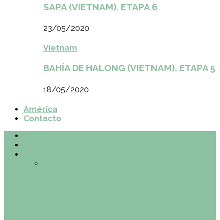
SAPA (VIETNAM). ETAPA 6
23/05/2020
Vietnam
BAHÍA DE HALONG (VIETNAM). ETAPA 5
18/05/2020
América
Contacto
Inicio
¿Quiénes somos?
Made in Euskadi
Todo
Otras zonas de Bilbao
Planes en el
País Vasco
Restaurantes en Abando y
Moyua
Restaurantes en Casco Viejo
Restaurantes en Indautxu
Retos País
Vasco
Made in Euskadi