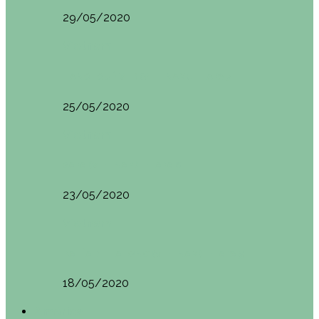
29/05/2020
Vietnam
HANOI QUÉ VER (VIETNAM). ETAPA 7
25/05/2020
Vietnam
SAPA (VIETNAM). ETAPA 6
23/05/2020
Vietnam
BAHÍA DE HALONG (VIETNAM). ETAPA 5
18/05/2020
América