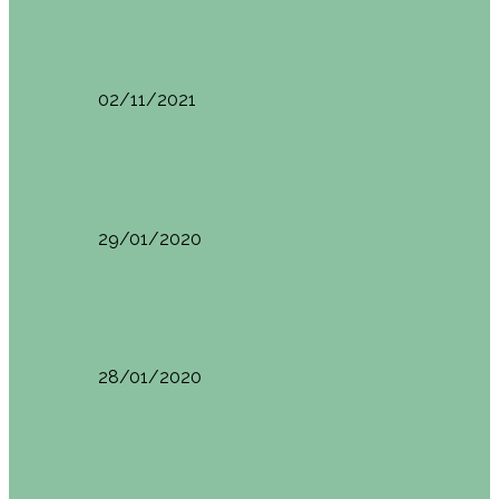
España
Menorca. Qué ver en 3 días (Itinerario del…
02/11/2021
Edimburgo
Edimburgo. Dónde comer
29/01/2020
Edimburgo
Edimburgo día 2 (18/01/2020)
28/01/2020
Edimburgo
Edimburgo. Día 1 (17/01/2020)