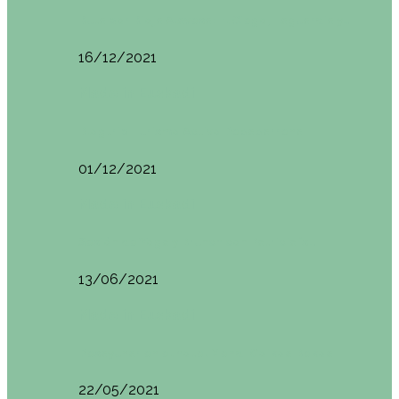
Ruta por Rioja Alavesa: El Ciego, Laguardia y…
16/12/2021
Made in Euskadi
Blogtrip Turismo Activo Debabarrena
01/12/2021
Made in Euskadi
Sesión de Yoga y Brunch con Patricia ´s…
13/06/2021
Made in Euskadi
Desayunar en el hotel Mendi Goikoa Bekoa
22/05/2021