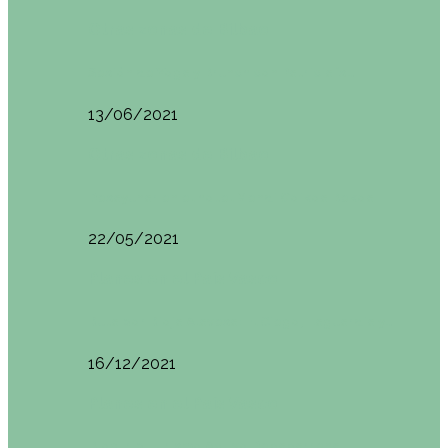
Otras zonas de Bilbao
Sesión de Yoga y Brunch con Patricia ´s…
13/06/2021
Otras zonas de Bilbao
Desayunar en el hotel Mendi Goikoa Bekoa
22/05/2021
Planes en el País Vasco
Ruta por Rioja Alavesa: El Ciego, Laguardia y…
16/12/2021
Planes en el País Vasco
Blogtrip Turismo Activo Debabarrena