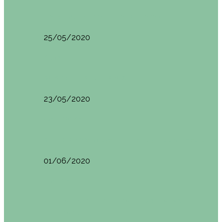
HANOI QUÉ VER (VIETNAM). ETAPA 7
25/05/2020
Asia
SAPA (VIETNAM). ETAPA 6
23/05/2020
Camboya
SIEM REAP (Camboya). Itinerario y recomendaciones
01/06/2020
Vietnam
VIETNAM POR LIBRE DURANTE 3 SEMANAS:
ITINERARIO Y…