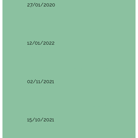
27/01/2020
España
Sevilla: qué ver y hacer. Imprescindibles de Sevilla
12/01/2022
España
Menorca. Qué ver en 3 días (Itinerario del…
02/11/2021
España
Brunch en el Hotel Boutique Jardí de Ses…
15/10/2021
España