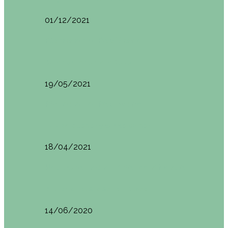
01/12/2021
Planes en el País Vasco
Ruta por la Ventana Relux
19/05/2021
Planes en el País Vasco
Tolosa: qué ver y dónde comer
18/04/2021
Restaurantes en Abando y Moyua
Brunch en el Sua San en Bilbao
14/06/2020