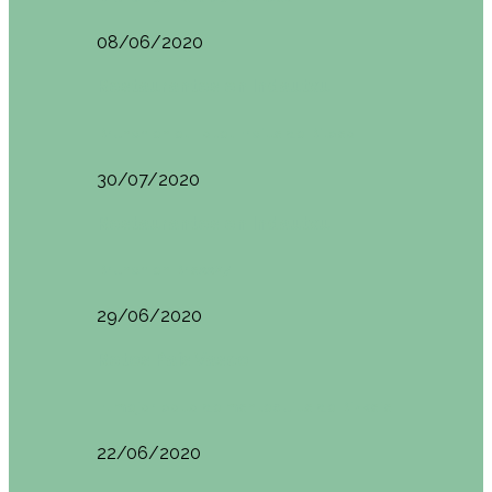
08/06/2020
Restaurantes en Indautxu
Brunch en el Hotel Ercilla de Bilbao
30/07/2020
Restaurantes en Indautxu
Brunch en Brass27
29/06/2020
Retos País Vasco
El mejor bollo de mantequilla de Bizkaia
22/06/2020