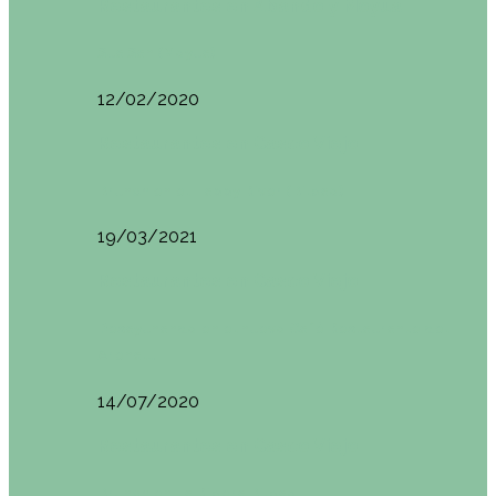
Restaurantes en Abando y Moyua
Sua San (Moyua)
12/02/2020
Restaurantes en Casco Viejo
Brunch en el Happy River (Bilbao)
19/03/2021
Restaurantes en Casco Viejo
Desayunando en el nuevo Café Restaurante del
Arenal…
14/07/2020
Restaurantes en Casco Viejo
Brunch en La Ribera Bilbao