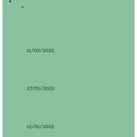
Europa
Todo
Edimburgo
España
Estambul
Francia
Milán
Oporto
Pisa (Italia)
Vila Nova do
Cerveira (Portugal)
Europa
Pisa (Italia): qué ver y hacer. Itinerario de…
11/02/2022
Milán
Milán qué ver y hacer
27/01/2022
España
Sevilla: qué ver y hacer. Imprescindibles de Sevilla
12/01/2022