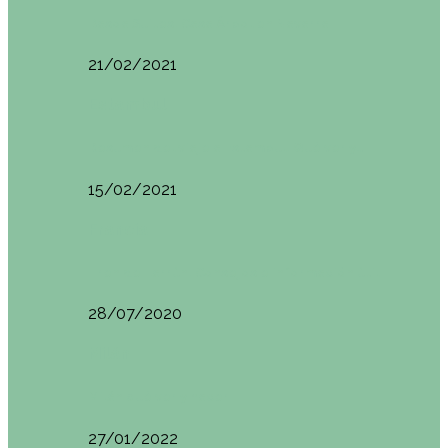
Basoa Suites. Casa Árbol en Navarra
21/02/2021
Estambul
Resumen del viaje a Estambul. Qué ver y…
15/02/2021
Francia
Tren de Larrún. Consejos e información útil
28/07/2020
Milán
Milán qué ver y hacer
27/01/2022