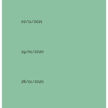
España
Menorca. Qué ver en 3 días (Itinerario del…
02/11/2021
Edimburgo
Edimburgo. Dónde comer
29/01/2020
Edimburgo
Edimburgo día 2 (18/01/2020)
28/01/2020
Edimburgo
Edimburgo. Día 1 (17/01/2020)