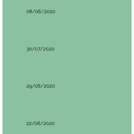
08/06/2020
Restaurantes en Indautxu
Brunch en el Hotel Ercilla de Bilbao
30/07/2020
Restaurantes en Indautxu
Brunch en Brass27
29/06/2020
Retos País Vasco
El mejor bollo de mantequilla de Bizkaia
22/06/2020