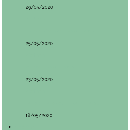
29/05/2020
Vietnam
HANOI QUÉ VER (VIETNAM). ETAPA 7
25/05/2020
Vietnam
SAPA (VIETNAM). ETAPA 6
23/05/2020
Vietnam
BAHÍA DE HALONG (VIETNAM). ETAPA 5
18/05/2020
América