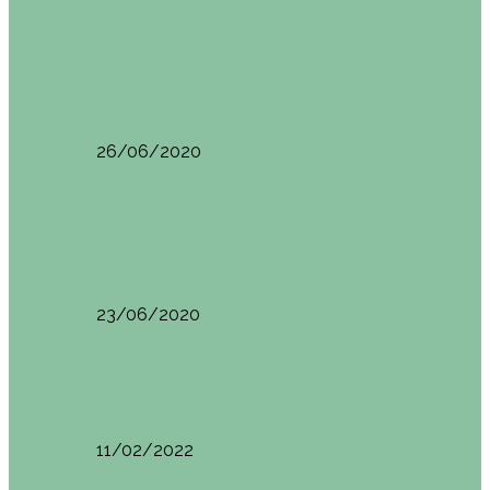
Oporto
Oporto por libre. Día 2. Itinerario y
recomendaciones
26/06/2020
Oporto
Oporto por libre. Día 1. Itinerario y
recomendaciones
23/06/2020
Pisa (Italia)
Pisa (Italia): qué ver y hacer. Itinerario de…
11/02/2022