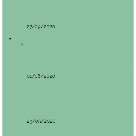
Vila Nova do Cerveira (Portugal)
Mini guía de Vila Nova de Cerveira (Portugal):…
27/09/2020
Asia
Todo
Camboya
Vietnam
Asia
SIEM REAP (Camboya). Itinerario y recomendaciones
01/06/2020
Asia
VIETNAM POR LIBRE DURANTE 3 SEMANAS:
ITINERARIO Y…
29/05/2020
Asia