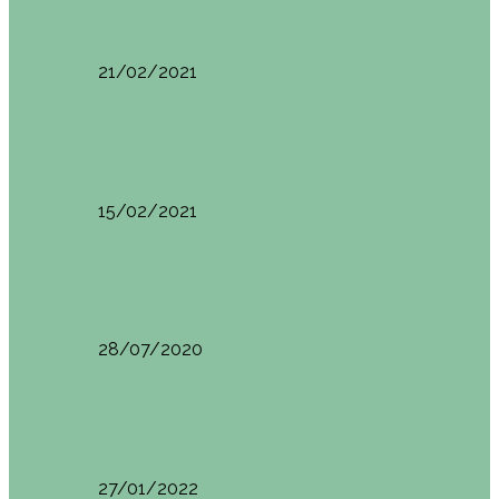
Basoa Suites. Casa Árbol en Navarra
21/02/2021
Estambul
Resumen del viaje a Estambul. Qué ver y…
15/02/2021
Francia
Tren de Larrún. Consejos e información útil
28/07/2020
Milán
Milán qué ver y hacer
27/01/2022