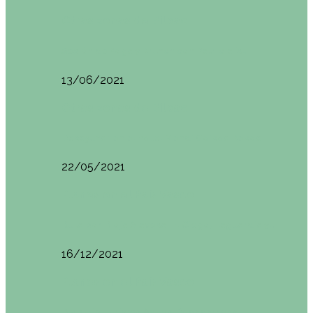
Otras zonas de Bilbao
Sesión de Yoga y Brunch con Patricia ´s…
13/06/2021
Otras zonas de Bilbao
Desayunar en el hotel Mendi Goikoa Bekoa
22/05/2021
Planes en el País Vasco
Ruta por Rioja Alavesa: El Ciego, Laguardia y…
16/12/2021
Planes en el País Vasco
Blogtrip Turismo Activo Debabarrena