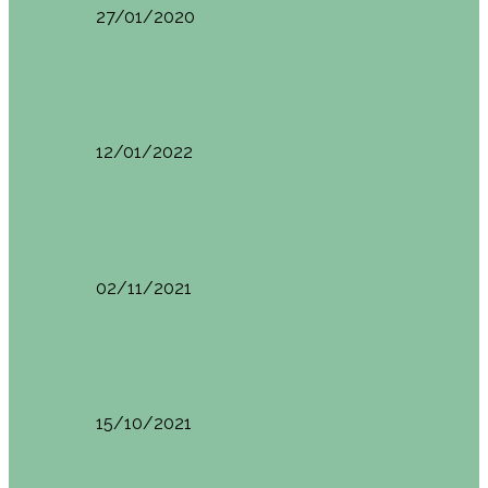
27/01/2020
España
Sevilla: qué ver y hacer. Imprescindibles de Sevilla
12/01/2022
España
Menorca. Qué ver en 3 días (Itinerario del…
02/11/2021
España
Brunch en el Hotel Boutique Jardí de Ses…
15/10/2021
España