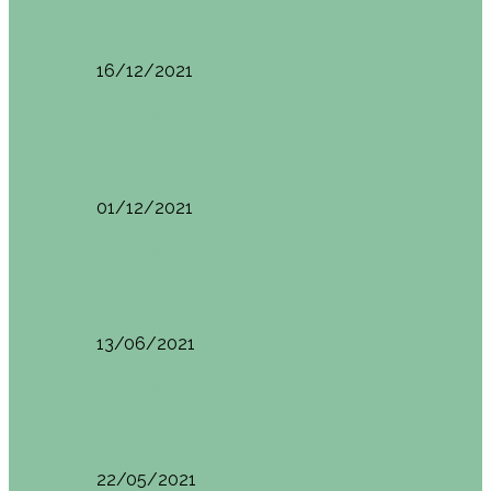
Ruta por Rioja Alavesa: El Ciego, Laguardia y…
16/12/2021
Made in Euskadi
Blogtrip Turismo Activo Debabarrena
01/12/2021
Made in Euskadi
Sesión de Yoga y Brunch con Patricia ´s…
13/06/2021
Made in Euskadi
Desayunar en el hotel Mendi Goikoa Bekoa
22/05/2021