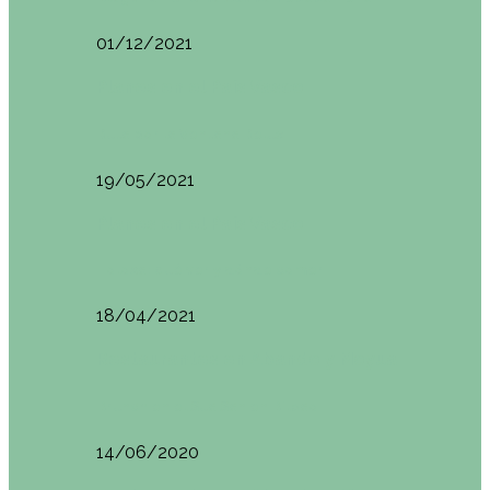
01/12/2021
Planes en el País Vasco
Ruta por la Ventana Relux
19/05/2021
Planes en el País Vasco
Tolosa: qué ver y dónde comer
18/04/2021
Restaurantes en Abando y Moyua
Brunch en el Sua San en Bilbao
14/06/2020