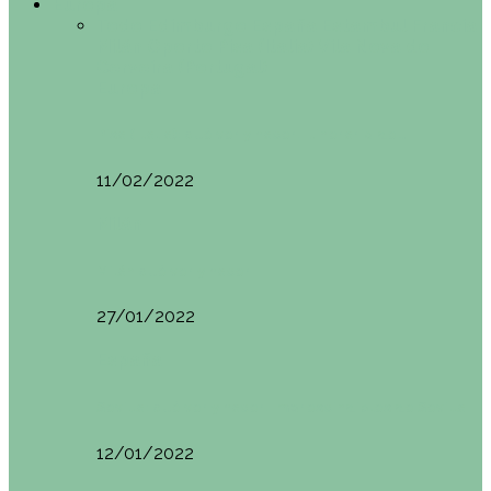
Europa
Todo
Edimburgo
España
Estambul
Francia
Milán
Oporto
Pisa (Italia)
Vila Nova do
Cerveira (Portugal)
Europa
Pisa (Italia): qué ver y hacer. Itinerario de…
11/02/2022
Milán
Milán qué ver y hacer
27/01/2022
España
Sevilla: qué ver y hacer. Imprescindibles de Sevilla
12/01/2022