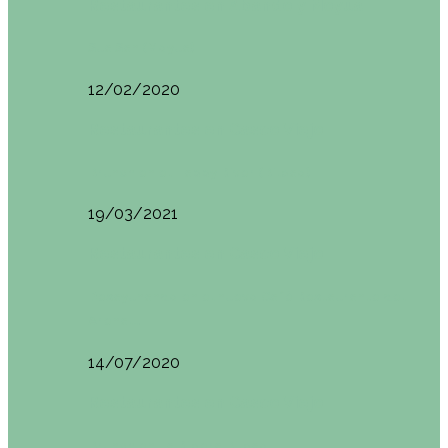
Restaurantes en Abando y Moyua
Sua San (Moyua)
12/02/2020
Restaurantes en Casco Viejo
Brunch en el Happy River (Bilbao)
19/03/2021
Restaurantes en Casco Viejo
Desayunando en el nuevo Café Restaurante del
Arenal…
14/07/2020
Restaurantes en Casco Viejo
Brunch en La Ribera Bilbao