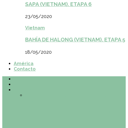
SAPA (VIETNAM). ETAPA 6
23/05/2020
Vietnam
BAHÍA DE HALONG (VIETNAM). ETAPA 5
18/05/2020
América
Contacto
Inicio
¿Quiénes somos?
Made in Euskadi
Todo
Otras zonas de Bilbao
Planes en el
País Vasco
Restaurantes en Abando y
Moyua
Restaurantes en Casco Viejo
Restaurantes en Indautxu
Retos País
Vasco
Made in Euskadi