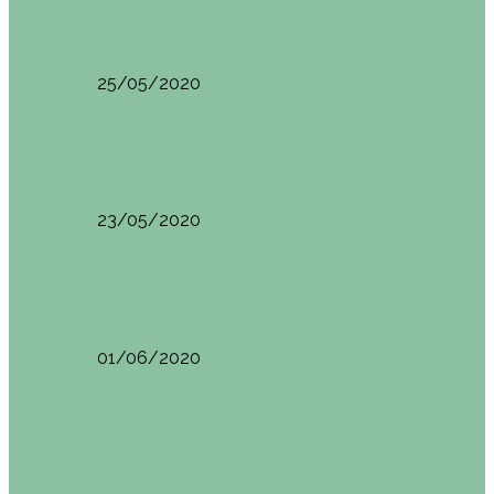
HANOI QUÉ VER (VIETNAM). ETAPA 7
25/05/2020
Asia
SAPA (VIETNAM). ETAPA 6
23/05/2020
Camboya
SIEM REAP (Camboya). Itinerario y recomendaciones
01/06/2020
Vietnam
VIETNAM POR LIBRE DURANTE 3 SEMANAS:
ITINERARIO Y…