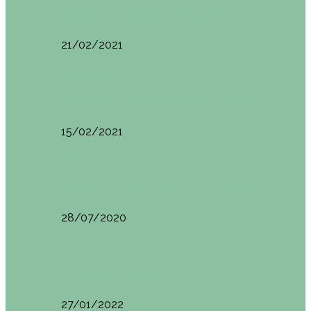
Basoa Suites. Casa Árbol en Navarra
21/02/2021
Estambul
Resumen del viaje a Estambul. Qué ver y…
15/02/2021
Francia
Tren de Larrún. Consejos e información útil
28/07/2020
Milán
Milán qué ver y hacer
27/01/2022