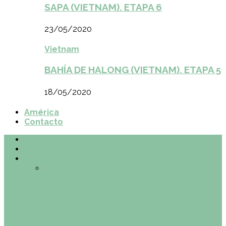
SAPA (VIETNAM). ETAPA 6
23/05/2020
Vietnam
BAHÍA DE HALONG (VIETNAM). ETAPA 5
18/05/2020
América
Contacto
Inicio
¿Quiénes somos?
Made in Euskadi
Todo
Otras zonas de Bilbao
Planes en el
País Vasco
Restaurantes en Abando y
Moyua
Restaurantes en Casco Viejo
Restaurantes en Indautxu
Retos País
Vasco
Made in Euskadi