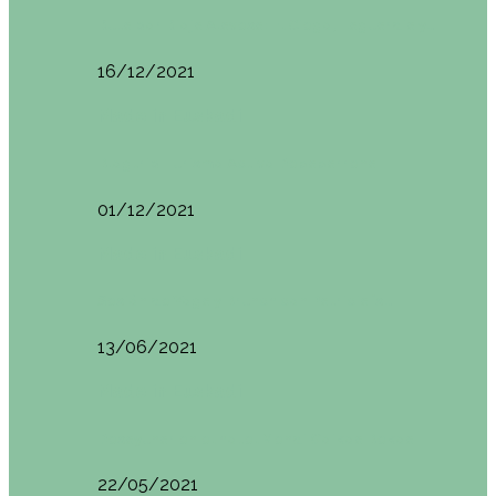
Ruta por Rioja Alavesa: El Ciego, Laguardia y…
16/12/2021
Made in Euskadi
Blogtrip Turismo Activo Debabarrena
01/12/2021
Made in Euskadi
Sesión de Yoga y Brunch con Patricia ´s…
13/06/2021
Made in Euskadi
Desayunar en el hotel Mendi Goikoa Bekoa
22/05/2021