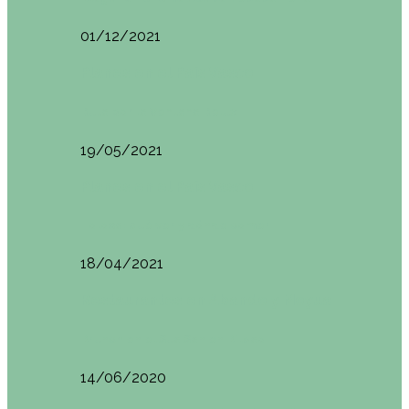
01/12/2021
Planes en el País Vasco
Ruta por la Ventana Relux
19/05/2021
Planes en el País Vasco
Tolosa: qué ver y dónde comer
18/04/2021
Restaurantes en Abando y Moyua
Brunch en el Sua San en Bilbao
14/06/2020