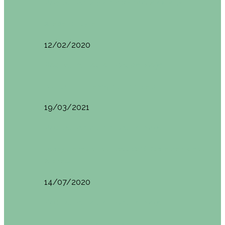
Restaurantes en Abando y Moyua
Sua San (Moyua)
12/02/2020
Restaurantes en Casco Viejo
Brunch en el Happy River (Bilbao)
19/03/2021
Restaurantes en Casco Viejo
Desayunando en el nuevo Café Restaurante del
Arenal…
14/07/2020
Restaurantes en Casco Viejo
Brunch en La Ribera Bilbao