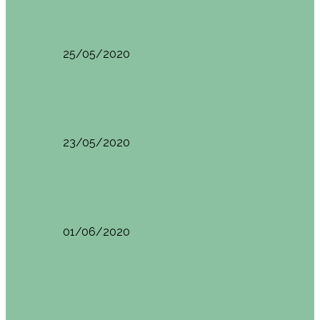
HANOI QUÉ VER (VIETNAM). ETAPA 7
25/05/2020
Asia
SAPA (VIETNAM). ETAPA 6
23/05/2020
Camboya
SIEM REAP (Camboya). Itinerario y recomendaciones
01/06/2020
Vietnam
VIETNAM POR LIBRE DURANTE 3 SEMANAS:
ITINERARIO Y…