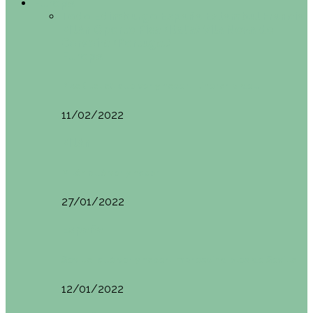
Europa
Todo
Edimburgo
España
Estambul
Francia
Milán
Oporto
Pisa (Italia)
Vila Nova do
Cerveira (Portugal)
Europa
Pisa (Italia): qué ver y hacer. Itinerario de…
11/02/2022
Milán
Milán qué ver y hacer
27/01/2022
España
Sevilla: qué ver y hacer. Imprescindibles de Sevilla
12/01/2022