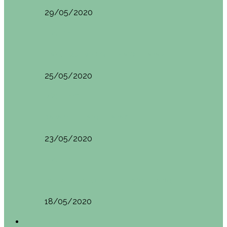
29/05/2020
Vietnam
HANOI QUÉ VER (VIETNAM). ETAPA 7
25/05/2020
Vietnam
SAPA (VIETNAM). ETAPA 6
23/05/2020
Vietnam
BAHÍA DE HALONG (VIETNAM). ETAPA 5
18/05/2020
América