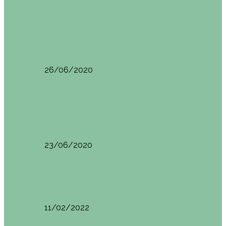
Oporto
Oporto por libre. Día 2. Itinerario y
recomendaciones
26/06/2020
Oporto
Oporto por libre. Día 1. Itinerario y
recomendaciones
23/06/2020
Pisa (Italia)
Pisa (Italia): qué ver y hacer. Itinerario de…
11/02/2022