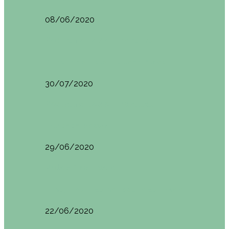
08/06/2020
Restaurantes en Indautxu
Brunch en el Hotel Ercilla de Bilbao
30/07/2020
Restaurantes en Indautxu
Brunch en Brass27
29/06/2020
Retos País Vasco
El mejor bollo de mantequilla de Bizkaia
22/06/2020