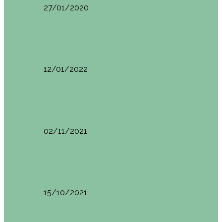
27/01/2020
España
Sevilla: qué ver y hacer. Imprescindibles de Sevilla
12/01/2022
España
Menorca. Qué ver en 3 días (Itinerario del…
02/11/2021
España
Brunch en el Hotel Boutique Jardí de Ses…
15/10/2021
España