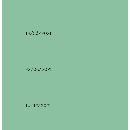
Otras zonas de Bilbao
Sesión de Yoga y Brunch con Patricia ´s…
13/06/2021
Otras zonas de Bilbao
Desayunar en el hotel Mendi Goikoa Bekoa
22/05/2021
Planes en el País Vasco
Ruta por Rioja Alavesa: El Ciego, Laguardia y…
16/12/2021
Planes en el País Vasco
Blogtrip Turismo Activo Debabarrena