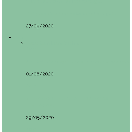
Vila Nova do Cerveira (Portugal)
Mini guía de Vila Nova de Cerveira (Portugal):…
27/09/2020
Asia
Todo
Camboya
Vietnam
Asia
SIEM REAP (Camboya). Itinerario y recomendaciones
01/06/2020
Asia
VIETNAM POR LIBRE DURANTE 3 SEMANAS:
ITINERARIO Y…
29/05/2020
Asia