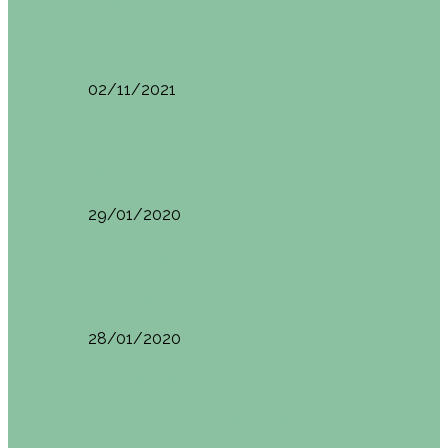
España
Menorca. Qué ver en 3 días (Itinerario del…
02/11/2021
Edimburgo
Edimburgo. Dónde comer
29/01/2020
Edimburgo
Edimburgo día 2 (18/01/2020)
28/01/2020
Edimburgo
Edimburgo. Día 1 (17/01/2020)