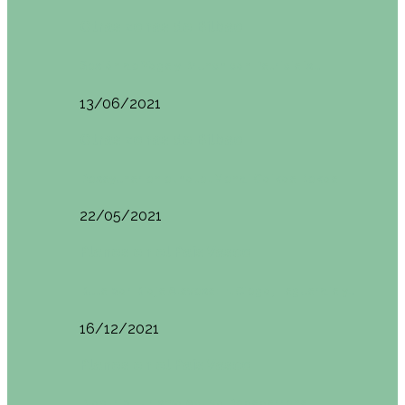
Otras zonas de Bilbao
Sesión de Yoga y Brunch con Patricia ´s…
13/06/2021
Otras zonas de Bilbao
Desayunar en el hotel Mendi Goikoa Bekoa
22/05/2021
Planes en el País Vasco
Ruta por Rioja Alavesa: El Ciego, Laguardia y…
16/12/2021
Planes en el País Vasco
Blogtrip Turismo Activo Debabarrena