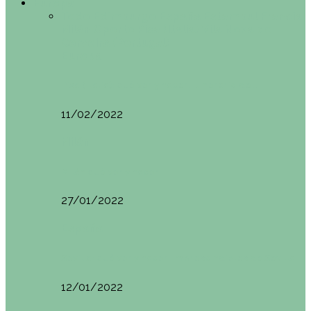
Europa
Todo
Edimburgo
España
Estambul
Francia
Milán
Oporto
Pisa (Italia)
Vila Nova do
Cerveira (Portugal)
Europa
Pisa (Italia): qué ver y hacer. Itinerario de…
11/02/2022
Milán
Milán qué ver y hacer
27/01/2022
España
Sevilla: qué ver y hacer. Imprescindibles de Sevilla
12/01/2022