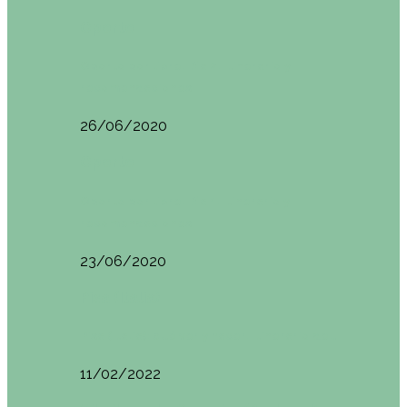
Oporto
Oporto por libre. Día 2. Itinerario y
recomendaciones
26/06/2020
Oporto
Oporto por libre. Día 1. Itinerario y
recomendaciones
23/06/2020
Pisa (Italia)
Pisa (Italia): qué ver y hacer. Itinerario de…
11/02/2022