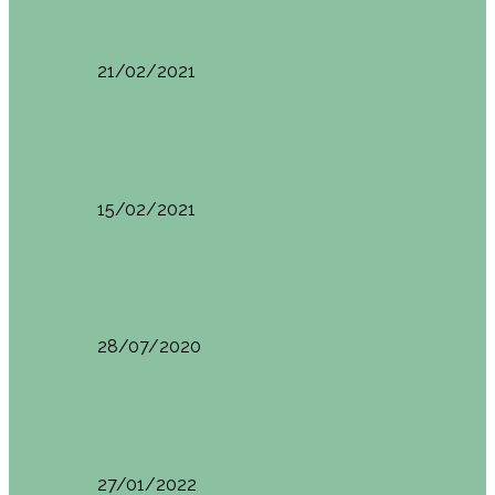
Basoa Suites. Casa Árbol en Navarra
21/02/2021
Estambul
Resumen del viaje a Estambul. Qué ver y…
15/02/2021
Francia
Tren de Larrún. Consejos e información útil
28/07/2020
Milán
Milán qué ver y hacer
27/01/2022