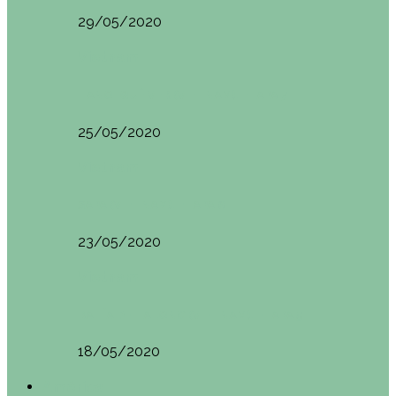
29/05/2020
Vietnam
HANOI QUÉ VER (VIETNAM). ETAPA 7
25/05/2020
Vietnam
SAPA (VIETNAM). ETAPA 6
23/05/2020
Vietnam
BAHÍA DE HALONG (VIETNAM). ETAPA 5
18/05/2020
América