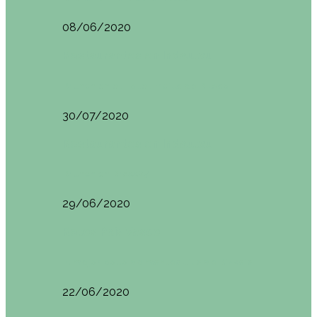
08/06/2020
Restaurantes en Indautxu
Brunch en el Hotel Ercilla de Bilbao
30/07/2020
Restaurantes en Indautxu
Brunch en Brass27
29/06/2020
Retos País Vasco
El mejor bollo de mantequilla de Bizkaia
22/06/2020