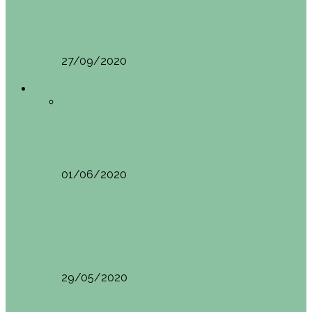
Vila Nova do Cerveira (Portugal)
Mini guía de Vila Nova de Cerveira (Portugal):…
27/09/2020
Asia
Todo
Camboya
Vietnam
Asia
SIEM REAP (Camboya). Itinerario y recomendaciones
01/06/2020
Asia
VIETNAM POR LIBRE DURANTE 3 SEMANAS:
ITINERARIO Y…
29/05/2020
Asia