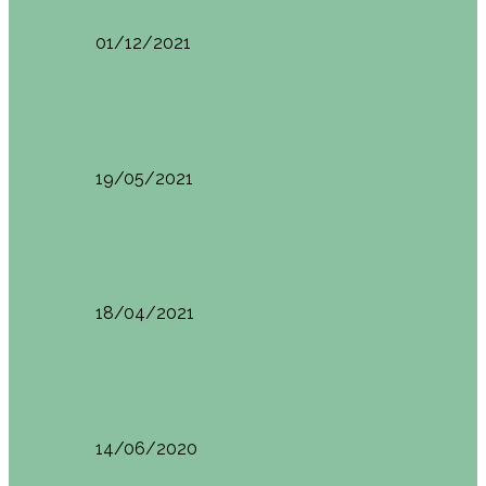
01/12/2021
Planes en el País Vasco
Ruta por la Ventana Relux
19/05/2021
Planes en el País Vasco
Tolosa: qué ver y dónde comer
18/04/2021
Restaurantes en Abando y Moyua
Brunch en el Sua San en Bilbao
14/06/2020