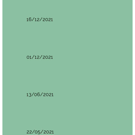
Ruta por Rioja Alavesa: El Ciego, Laguardia y…
16/12/2021
Made in Euskadi
Blogtrip Turismo Activo Debabarrena
01/12/2021
Made in Euskadi
Sesión de Yoga y Brunch con Patricia ´s…
13/06/2021
Made in Euskadi
Desayunar en el hotel Mendi Goikoa Bekoa
22/05/2021