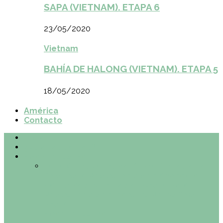
SAPA (VIETNAM). ETAPA 6
23/05/2020
Vietnam
BAHÍA DE HALONG (VIETNAM). ETAPA 5
18/05/2020
América
Contacto
Inicio
¿Quiénes somos?
Made in Euskadi
Todo
Otras zonas de Bilbao
Planes en el
País Vasco
Restaurantes en Abando y
Moyua
Restaurantes en Casco Viejo
Restaurantes en Indautxu
Retos País
Vasco
Made in Euskadi