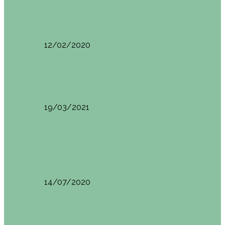
Restaurantes en Abando y Moyua
Sua San (Moyua)
12/02/2020
Restaurantes en Casco Viejo
Brunch en el Happy River (Bilbao)
19/03/2021
Restaurantes en Casco Viejo
Desayunando en el nuevo Café Restaurante del
Arenal…
14/07/2020
Restaurantes en Casco Viejo
Brunch en La Ribera Bilbao