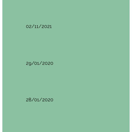
España
Menorca. Qué ver en 3 días (Itinerario del…
02/11/2021
Edimburgo
Edimburgo. Dónde comer
29/01/2020
Edimburgo
Edimburgo día 2 (18/01/2020)
28/01/2020
Edimburgo
Edimburgo. Día 1 (17/01/2020)