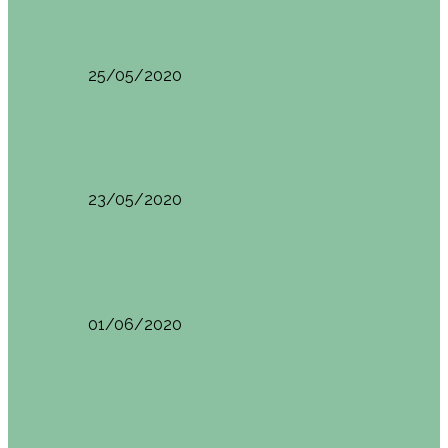
HANOI QUÉ VER (VIETNAM). ETAPA 7
25/05/2020
Asia
SAPA (VIETNAM). ETAPA 6
23/05/2020
Camboya
SIEM REAP (Camboya). Itinerario y recomendaciones
01/06/2020
Vietnam
VIETNAM POR LIBRE DURANTE 3 SEMANAS:
ITINERARIO Y…