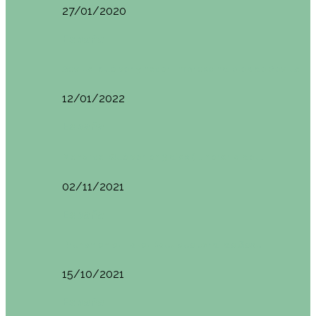
27/01/2020
España
Sevilla: qué ver y hacer. Imprescindibles de Sevilla
12/01/2022
España
Menorca. Qué ver en 3 días (Itinerario del…
02/11/2021
España
Brunch en el Hotel Boutique Jardí de Ses…
15/10/2021
España