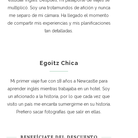
estudiar inglés. Después, mi pasaporte de viajes se
multiplicó. Soy una trotamundos de afición y nunca
me separo de mi cámara. Ha llegado el momento
de compartir mis experiencias y mis planificaciones
tan detalladas.
Egoitz Chica
Mi primer viaje fue con 18 años a Newcastle para
aprender inglés mientras trabajaba en un hotel. Soy
un aficionado a la historia, por lo que cada vez que
visito un país me encanta sumergirme en su historia.
Prefiero sacar fotografías que salir en ellas.
BENEFÍCIATE DEL DESCUENTO