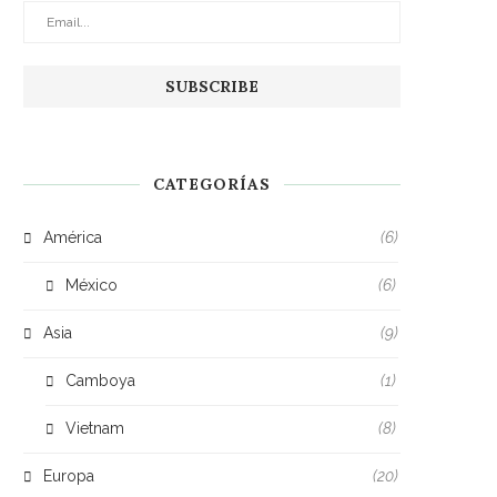
CATEGORÍAS
América
(6)
México
(6)
Asia
(9)
Camboya
(1)
Vietnam
(8)
Europa
(20)