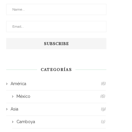
CATEGORÍAS
América
(6)
México
(6)
Asia
(9)
Camboya
(1)