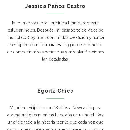
Jessica Paños Castro
Mi primer viaje por libre fue a Edimburgo para
estudiar inglés. Después, mi pasaporte de viajes se
multiplicó. Soy una trotamundos de afición y nunca
me separo de mi cámara. Ha llegado el momento
de compartir mis experiencias y mis planificaciones
tan detalladas.
Egoitz Chica
Mi primer viaje fue con 18 años a Newcastle para
aprender inglés mientras trabajaba en un hotel. Soy
un aficionado a la historia, por lo que cada vez que
visito un país me encanta sumergirme en su historia.