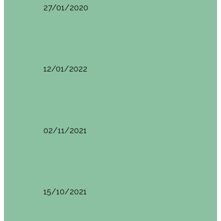
27/01/2020
España
Sevilla: qué ver y hacer. Imprescindibles de Sevilla
12/01/2022
España
Menorca. Qué ver en 3 días (Itinerario del…
02/11/2021
España
Brunch en el Hotel Boutique Jardí de Ses…
15/10/2021
España