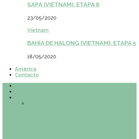
SAPA (VIETNAM). ETAPA 6
23/05/2020
Vietnam
BAHÍA DE HALONG (VIETNAM). ETAPA 5
18/05/2020
América
Contacto
Inicio
¿Quiénes somos?
Made in Euskadi
Todo
Otras zonas de Bilbao
Planes en el
País Vasco
Restaurantes en Abando y
Moyua
Restaurantes en Casco Viejo
Restaurantes en Indautxu
Retos País
Vasco
Made in Euskadi