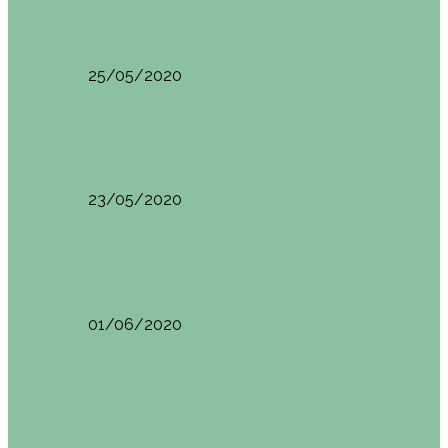
HANOI QUÉ VER (VIETNAM). ETAPA 7
25/05/2020
Asia
SAPA (VIETNAM). ETAPA 6
23/05/2020
Camboya
SIEM REAP (Camboya). Itinerario y recomendaciones
01/06/2020
Vietnam
VIETNAM POR LIBRE DURANTE 3 SEMANAS:
ITINERARIO Y…