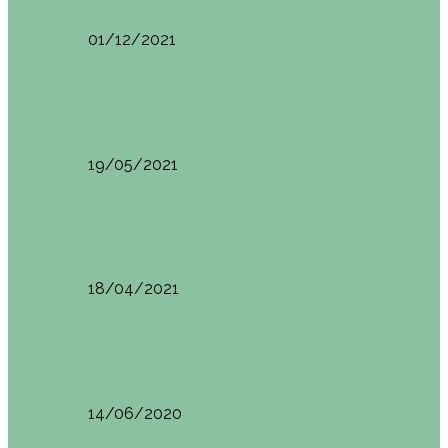
01/12/2021
Planes en el País Vasco
Ruta por la Ventana Relux
19/05/2021
Planes en el País Vasco
Tolosa: qué ver y dónde comer
18/04/2021
Restaurantes en Abando y Moyua
Brunch en el Sua San en Bilbao
14/06/2020