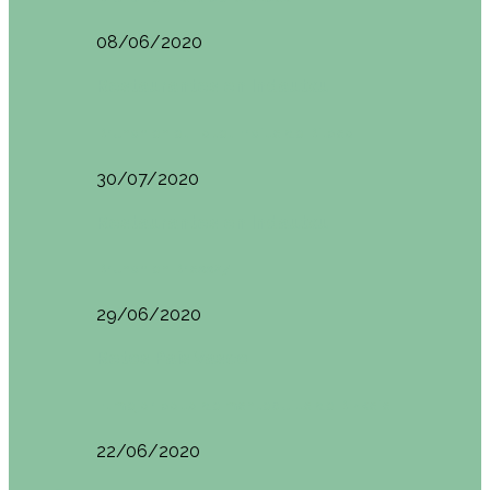
08/06/2020
Restaurantes en Indautxu
Brunch en el Hotel Ercilla de Bilbao
30/07/2020
Restaurantes en Indautxu
Brunch en Brass27
29/06/2020
Retos País Vasco
El mejor bollo de mantequilla de Bizkaia
22/06/2020