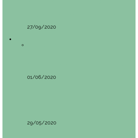
Vila Nova do Cerveira (Portugal)
Mini guía de Vila Nova de Cerveira (Portugal):…
27/09/2020
Asia
Todo
Camboya
Vietnam
Asia
SIEM REAP (Camboya). Itinerario y recomendaciones
01/06/2020
Asia
VIETNAM POR LIBRE DURANTE 3 SEMANAS:
ITINERARIO Y…
29/05/2020
Asia