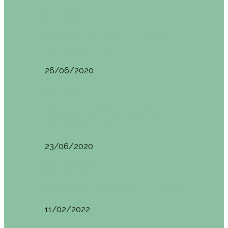
Oporto
Oporto por libre. Día 2. Itinerario y
recomendaciones
26/06/2020
Oporto
Oporto por libre. Día 1. Itinerario y
recomendaciones
23/06/2020
Pisa (Italia)
Pisa (Italia): qué ver y hacer. Itinerario de…
11/02/2022