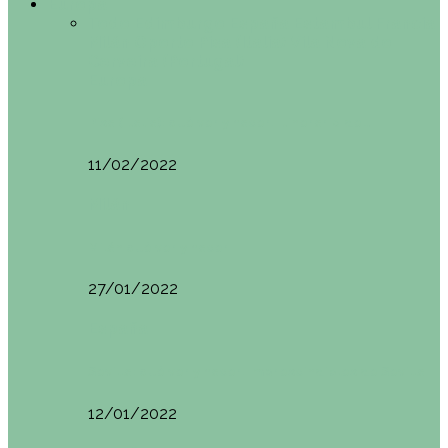
Europa
Todo
Edimburgo
España
Estambul
Francia
Milán
Oporto
Pisa (Italia)
Vila Nova do
Cerveira (Portugal)
Europa
Pisa (Italia): qué ver y hacer. Itinerario de…
11/02/2022
Milán
Milán qué ver y hacer
27/01/2022
España
Sevilla: qué ver y hacer. Imprescindibles de Sevilla
12/01/2022