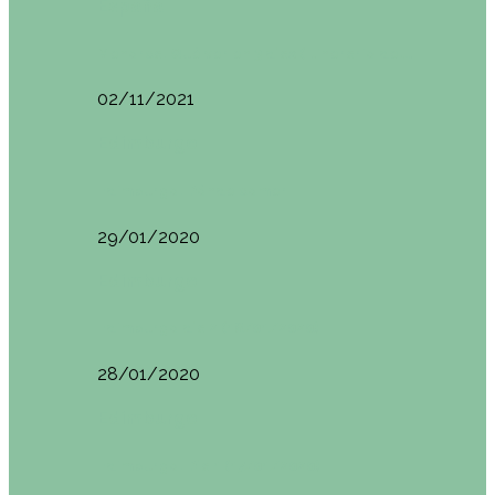
España
Menorca. Qué ver en 3 días (Itinerario del…
02/11/2021
Edimburgo
Edimburgo. Dónde comer
29/01/2020
Edimburgo
Edimburgo día 2 (18/01/2020)
28/01/2020
Edimburgo
Edimburgo. Día 1 (17/01/2020)