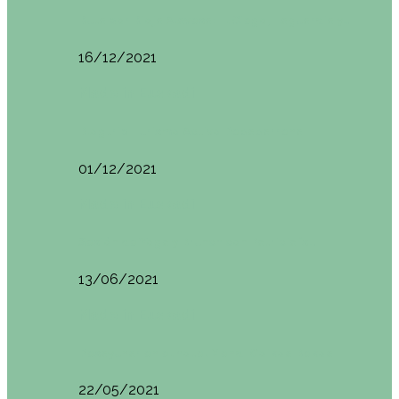
Ruta por Rioja Alavesa: El Ciego, Laguardia y…
16/12/2021
Made in Euskadi
Blogtrip Turismo Activo Debabarrena
01/12/2021
Made in Euskadi
Sesión de Yoga y Brunch con Patricia ´s…
13/06/2021
Made in Euskadi
Desayunar en el hotel Mendi Goikoa Bekoa
22/05/2021