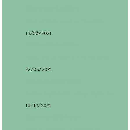
Otras zonas de Bilbao
Sesión de Yoga y Brunch con Patricia ´s…
13/06/2021
Otras zonas de Bilbao
Desayunar en el hotel Mendi Goikoa Bekoa
22/05/2021
Planes en el País Vasco
Ruta por Rioja Alavesa: El Ciego, Laguardia y…
16/12/2021
Planes en el País Vasco
Blogtrip Turismo Activo Debabarrena