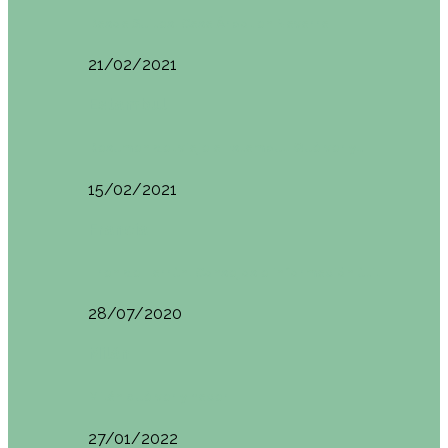
Basoa Suites. Casa Árbol en Navarra
21/02/2021
Estambul
Resumen del viaje a Estambul. Qué ver y…
15/02/2021
Francia
Tren de Larrún. Consejos e información útil
28/07/2020
Milán
Milán qué ver y hacer
27/01/2022