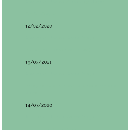
Restaurantes en Abando y Moyua
Sua San (Moyua)
12/02/2020
Restaurantes en Casco Viejo
Brunch en el Happy River (Bilbao)
19/03/2021
Restaurantes en Casco Viejo
Desayunando en el nuevo Café Restaurante del
Arenal…
14/07/2020
Restaurantes en Casco Viejo
Brunch en La Ribera Bilbao