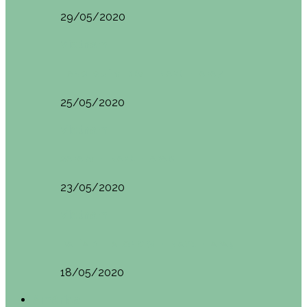
29/05/2020
Vietnam
HANOI QUÉ VER (VIETNAM). ETAPA 7
25/05/2020
Vietnam
SAPA (VIETNAM). ETAPA 6
23/05/2020
Vietnam
BAHÍA DE HALONG (VIETNAM). ETAPA 5
18/05/2020
América