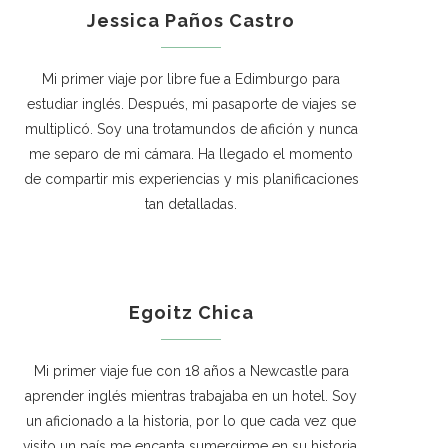
Jessica Paños Castro
Mi primer viaje por libre fue a Edimburgo para
estudiar inglés. Después, mi pasaporte de viajes se
multiplicó. Soy una trotamundos de afición y nunca
me separo de mi cámara. Ha llegado el momento
de compartir mis experiencias y mis planificaciones
tan detalladas.
Egoitz Chica
Mi primer viaje fue con 18 años a Newcastle para
aprender inglés mientras trabajaba en un hotel. Soy
un aficionado a la historia, por lo que cada vez que
visito un país me encanta sumergirme en su historia.