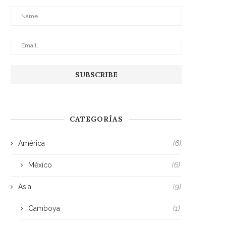
CATEGORÍAS
América
(6)
México
(6)
Asia
(9)
Camboya
(1)