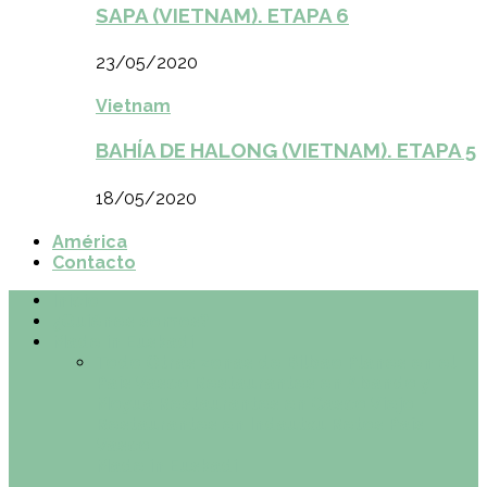
SAPA (VIETNAM). ETAPA 6
23/05/2020
Vietnam
BAHÍA DE HALONG (VIETNAM). ETAPA 5
18/05/2020
América
Contacto
Inicio
¿Quiénes somos?
Made in Euskadi
Todo
Otras zonas de Bilbao
Planes en el
País Vasco
Restaurantes en Abando y
Moyua
Restaurantes en Casco Viejo
Restaurantes en Indautxu
Retos País
Vasco
Made in Euskadi