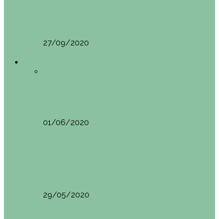
Vila Nova do Cerveira (Portugal)
Mini guía de Vila Nova de Cerveira (Portugal):…
27/09/2020
Asia
Todo
Camboya
Vietnam
Asia
SIEM REAP (Camboya). Itinerario y recomendaciones
01/06/2020
Asia
VIETNAM POR LIBRE DURANTE 3 SEMANAS:
ITINERARIO Y…
29/05/2020
Asia