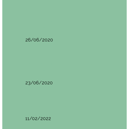
Oporto
Oporto por libre. Día 2. Itinerario y
recomendaciones
26/06/2020
Oporto
Oporto por libre. Día 1. Itinerario y
recomendaciones
23/06/2020
Pisa (Italia)
Pisa (Italia): qué ver y hacer. Itinerario de…
11/02/2022