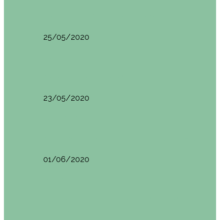
HANOI QUÉ VER (VIETNAM). ETAPA 7
25/05/2020
Asia
SAPA (VIETNAM). ETAPA 6
23/05/2020
Camboya
SIEM REAP (Camboya). Itinerario y recomendaciones
01/06/2020
Vietnam
VIETNAM POR LIBRE DURANTE 3 SEMANAS:
ITINERARIO Y…