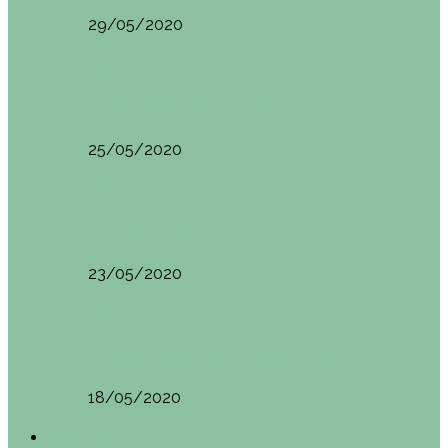
29/05/2020
Vietnam
HANOI QUÉ VER (VIETNAM). ETAPA 7
25/05/2020
Vietnam
SAPA (VIETNAM). ETAPA 6
23/05/2020
Vietnam
BAHÍA DE HALONG (VIETNAM). ETAPA 5
18/05/2020
América