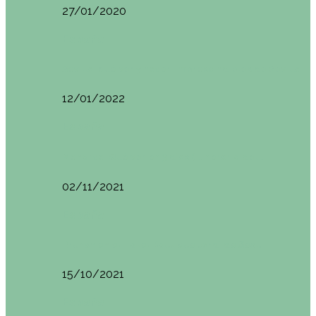
27/01/2020
España
Sevilla: qué ver y hacer. Imprescindibles de Sevilla
12/01/2022
España
Menorca. Qué ver en 3 días (Itinerario del…
02/11/2021
España
Brunch en el Hotel Boutique Jardí de Ses…
15/10/2021
España