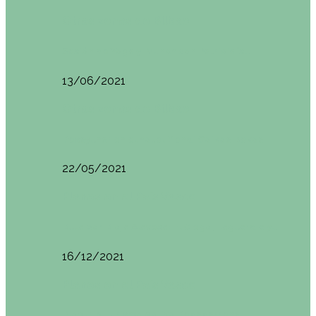
Otras zonas de Bilbao
Sesión de Yoga y Brunch con Patricia ´s…
13/06/2021
Otras zonas de Bilbao
Desayunar en el hotel Mendi Goikoa Bekoa
22/05/2021
Planes en el País Vasco
Ruta por Rioja Alavesa: El Ciego, Laguardia y…
16/12/2021
Planes en el País Vasco
Blogtrip Turismo Activo Debabarrena