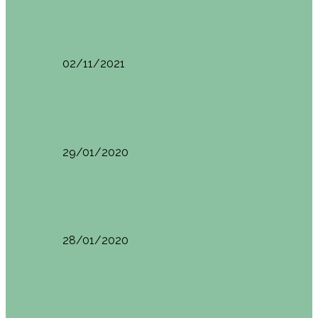
España
Menorca. Qué ver en 3 días (Itinerario del…
02/11/2021
Edimburgo
Edimburgo. Dónde comer
29/01/2020
Edimburgo
Edimburgo día 2 (18/01/2020)
28/01/2020
Edimburgo
Edimburgo. Día 1 (17/01/2020)