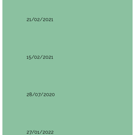
Basoa Suites. Casa Árbol en Navarra
21/02/2021
Estambul
Resumen del viaje a Estambul. Qué ver y…
15/02/2021
Francia
Tren de Larrún. Consejos e información útil
28/07/2020
Milán
Milán qué ver y hacer
27/01/2022