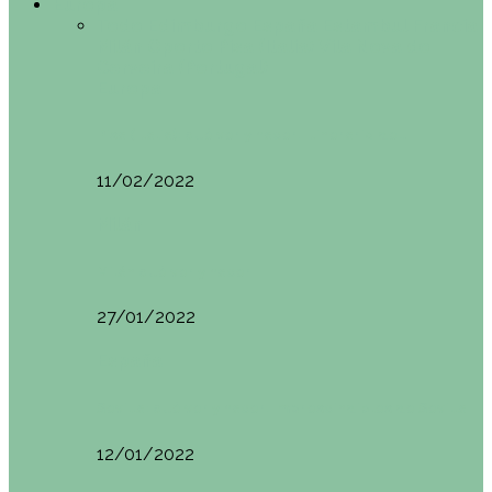
Europa
Todo
Edimburgo
España
Estambul
Francia
Milán
Oporto
Pisa (Italia)
Vila Nova do
Cerveira (Portugal)
Europa
Pisa (Italia): qué ver y hacer. Itinerario de…
11/02/2022
Milán
Milán qué ver y hacer
27/01/2022
España
Sevilla: qué ver y hacer. Imprescindibles de Sevilla
12/01/2022