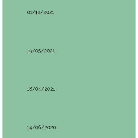
01/12/2021
Planes en el País Vasco
Ruta por la Ventana Relux
19/05/2021
Planes en el País Vasco
Tolosa: qué ver y dónde comer
18/04/2021
Restaurantes en Abando y Moyua
Brunch en el Sua San en Bilbao
14/06/2020