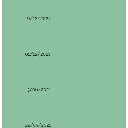
Ruta por Rioja Alavesa: El Ciego, Laguardia y…
16/12/2021
Made in Euskadi
Blogtrip Turismo Activo Debabarrena
01/12/2021
Made in Euskadi
Sesión de Yoga y Brunch con Patricia ´s…
13/06/2021
Made in Euskadi
Desayunar en el hotel Mendi Goikoa Bekoa
22/05/2021