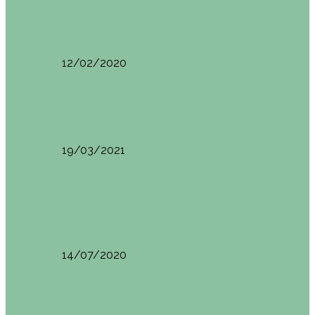
Restaurantes en Abando y Moyua
Sua San (Moyua)
12/02/2020
Restaurantes en Casco Viejo
Brunch en el Happy River (Bilbao)
19/03/2021
Restaurantes en Casco Viejo
Desayunando en el nuevo Café Restaurante del
Arenal…
14/07/2020
Restaurantes en Casco Viejo
Brunch en La Ribera Bilbao