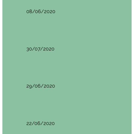
08/06/2020
Restaurantes en Indautxu
Brunch en el Hotel Ercilla de Bilbao
30/07/2020
Restaurantes en Indautxu
Brunch en Brass27
29/06/2020
Retos País Vasco
El mejor bollo de mantequilla de Bizkaia
22/06/2020