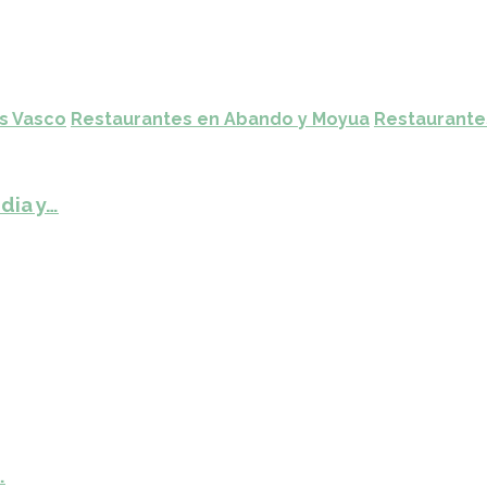
ís Vasco
Restaurantes en Abando y Moyua
Restaurante
dia y…
…