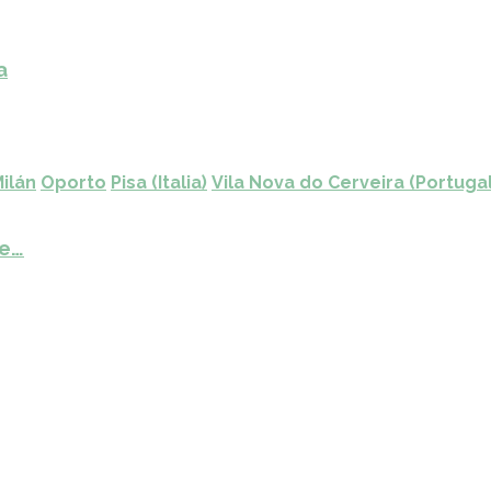
a
ilán
Oporto
Pisa (Italia)
Vila Nova do Cerveira (Portugal
de…