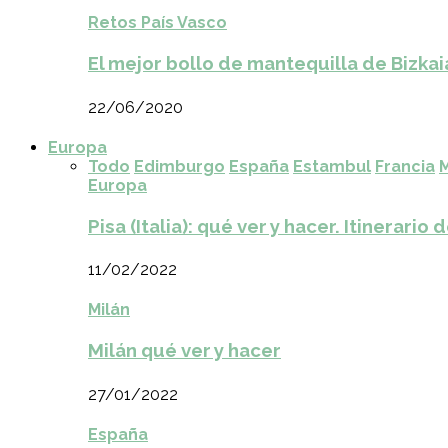
Retos País Vasco
El mejor bollo de mantequilla de Bizkai
22/06/2020
Europa
Todo
Edimburgo
España
Estambul
Francia
M
Europa
Pisa (Italia): qué ver y hacer. Itinerario 
11/02/2022
Milán
Milán qué ver y hacer
27/01/2022
España