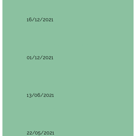
Ruta por Rioja Alavesa: El Ciego, Laguardia y…
16/12/2021
Made in Euskadi
Blogtrip Turismo Activo Debabarrena
01/12/2021
Made in Euskadi
Sesión de Yoga y Brunch con Patricia ´s…
13/06/2021
Made in Euskadi
Desayunar en el hotel Mendi Goikoa Bekoa
22/05/2021