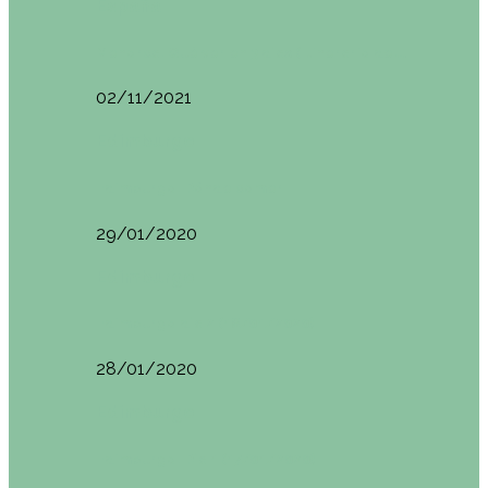
España
Menorca. Qué ver en 3 días (Itinerario del…
02/11/2021
Edimburgo
Edimburgo. Dónde comer
29/01/2020
Edimburgo
Edimburgo día 2 (18/01/2020)
28/01/2020
Edimburgo
Edimburgo. Día 1 (17/01/2020)