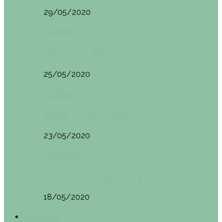
29/05/2020
Vietnam
HANOI QUÉ VER (VIETNAM). ETAPA 7
25/05/2020
Vietnam
SAPA (VIETNAM). ETAPA 6
23/05/2020
Vietnam
BAHÍA DE HALONG (VIETNAM). ETAPA 5
18/05/2020
América