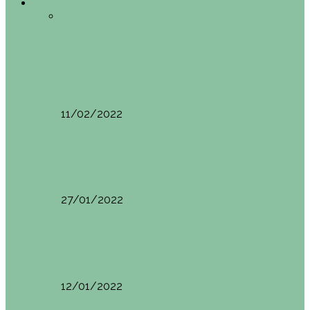
Europa
Todo
Edimburgo
España
Estambul
Francia
Milán
Oporto
Pisa (Italia)
Vila Nova do
Cerveira (Portugal)
Europa
Pisa (Italia): qué ver y hacer. Itinerario de…
11/02/2022
Milán
Milán qué ver y hacer
27/01/2022
España
Sevilla: qué ver y hacer. Imprescindibles de Sevilla
12/01/2022