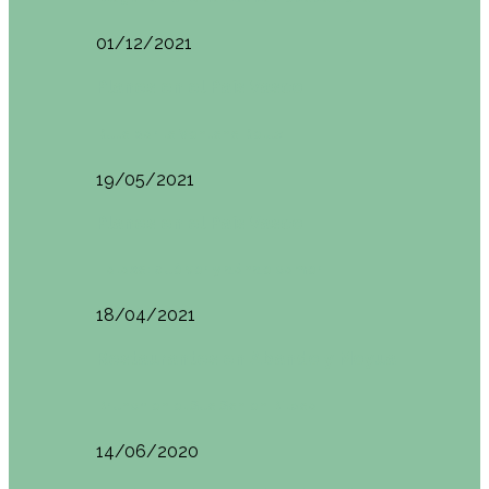
01/12/2021
Planes en el País Vasco
Ruta por la Ventana Relux
19/05/2021
Planes en el País Vasco
Tolosa: qué ver y dónde comer
18/04/2021
Restaurantes en Abando y Moyua
Brunch en el Sua San en Bilbao
14/06/2020