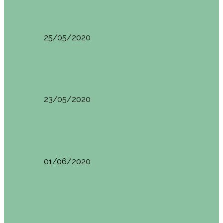
HANOI QUÉ VER (VIETNAM). ETAPA 7
25/05/2020
Asia
SAPA (VIETNAM). ETAPA 6
23/05/2020
Camboya
SIEM REAP (Camboya). Itinerario y recomendaciones
01/06/2020
Vietnam
VIETNAM POR LIBRE DURANTE 3 SEMANAS:
ITINERARIO Y…