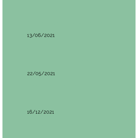
Otras zonas de Bilbao
Sesión de Yoga y Brunch con Patricia ´s…
13/06/2021
Otras zonas de Bilbao
Desayunar en el hotel Mendi Goikoa Bekoa
22/05/2021
Planes en el País Vasco
Ruta por Rioja Alavesa: El Ciego, Laguardia y…
16/12/2021
Planes en el País Vasco
Blogtrip Turismo Activo Debabarrena