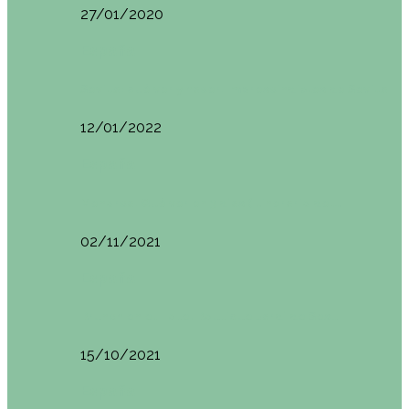
27/01/2020
España
Sevilla: qué ver y hacer. Imprescindibles de Sevilla
12/01/2022
España
Menorca. Qué ver en 3 días (Itinerario del…
02/11/2021
España
Brunch en el Hotel Boutique Jardí de Ses…
15/10/2021
España