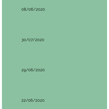
08/06/2020
Restaurantes en Indautxu
Brunch en el Hotel Ercilla de Bilbao
30/07/2020
Restaurantes en Indautxu
Brunch en Brass27
29/06/2020
Retos País Vasco
El mejor bollo de mantequilla de Bizkaia
22/06/2020