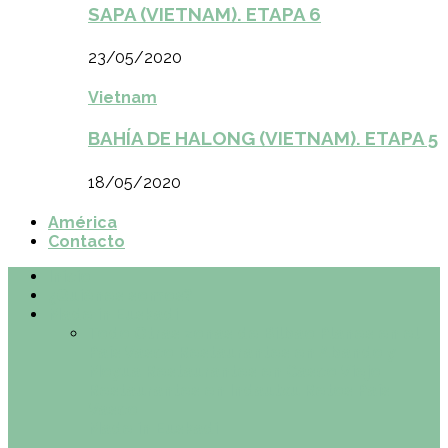
SAPA (VIETNAM). ETAPA 6
23/05/2020
Vietnam
BAHÍA DE HALONG (VIETNAM). ETAPA 5
18/05/2020
América
Contacto
Inicio
¿Quiénes somos?
Made in Euskadi
Todo
Otras zonas de Bilbao
Planes en el
País Vasco
Restaurantes en Abando y
Moyua
Restaurantes en Casco Viejo
Restaurantes en Indautxu
Retos País
Vasco
Made in Euskadi