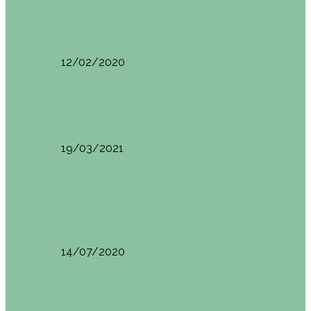
Restaurantes en Abando y Moyua
Sua San (Moyua)
12/02/2020
Restaurantes en Casco Viejo
Brunch en el Happy River (Bilbao)
19/03/2021
Restaurantes en Casco Viejo
Desayunando en el nuevo Café Restaurante del
Arenal…
14/07/2020
Restaurantes en Casco Viejo
Brunch en La Ribera Bilbao