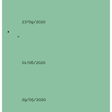
Vila Nova do Cerveira (Portugal)
Mini guía de Vila Nova de Cerveira (Portugal):…
27/09/2020
Asia
Todo
Camboya
Vietnam
Asia
SIEM REAP (Camboya). Itinerario y recomendaciones
01/06/2020
Asia
VIETNAM POR LIBRE DURANTE 3 SEMANAS:
ITINERARIO Y…
29/05/2020
Asia