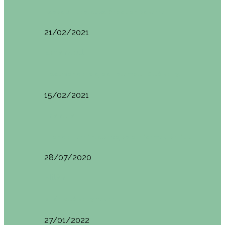
Basoa Suites. Casa Árbol en Navarra
21/02/2021
Estambul
Resumen del viaje a Estambul. Qué ver y…
15/02/2021
Francia
Tren de Larrún. Consejos e información útil
28/07/2020
Milán
Milán qué ver y hacer
27/01/2022