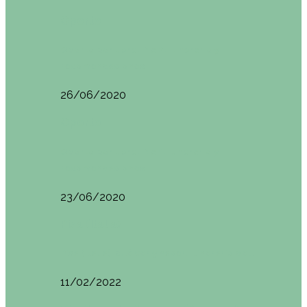
Oporto
Oporto por libre. Día 2. Itinerario y
recomendaciones
26/06/2020
Oporto
Oporto por libre. Día 1. Itinerario y
recomendaciones
23/06/2020
Pisa (Italia)
Pisa (Italia): qué ver y hacer. Itinerario de…
11/02/2022