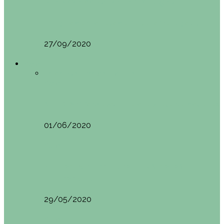
Vila Nova do Cerveira (Portugal)
Mini guía de Vila Nova de Cerveira (Portugal):…
27/09/2020
Asia
Todo
Camboya
Vietnam
Asia
SIEM REAP (Camboya). Itinerario y recomendaciones
01/06/2020
Asia
VIETNAM POR LIBRE DURANTE 3 SEMANAS:
ITINERARIO Y…
29/05/2020
Asia