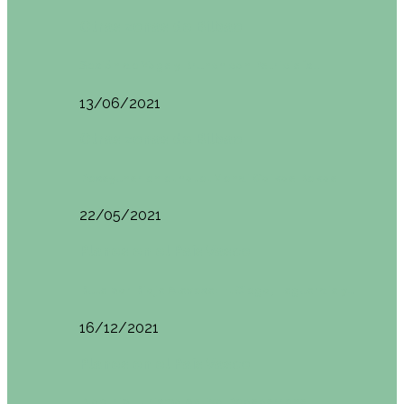
Otras zonas de Bilbao
Sesión de Yoga y Brunch con Patricia ´s…
13/06/2021
Otras zonas de Bilbao
Desayunar en el hotel Mendi Goikoa Bekoa
22/05/2021
Planes en el País Vasco
Ruta por Rioja Alavesa: El Ciego, Laguardia y…
16/12/2021
Planes en el País Vasco
Blogtrip Turismo Activo Debabarrena