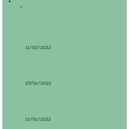
Europa
Todo
Edimburgo
España
Estambul
Francia
Milán
Oporto
Pisa (Italia)
Vila Nova do
Cerveira (Portugal)
Europa
Pisa (Italia): qué ver y hacer. Itinerario de…
11/02/2022
Milán
Milán qué ver y hacer
27/01/2022
España
Sevilla: qué ver y hacer. Imprescindibles de Sevilla
12/01/2022