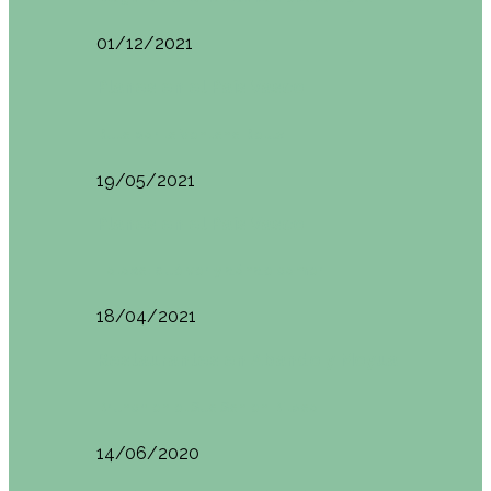
01/12/2021
Planes en el País Vasco
Ruta por la Ventana Relux
19/05/2021
Planes en el País Vasco
Tolosa: qué ver y dónde comer
18/04/2021
Restaurantes en Abando y Moyua
Brunch en el Sua San en Bilbao
14/06/2020