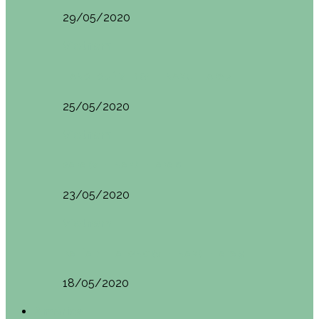
29/05/2020
Vietnam
HANOI QUÉ VER (VIETNAM). ETAPA 7
25/05/2020
Vietnam
SAPA (VIETNAM). ETAPA 6
23/05/2020
Vietnam
BAHÍA DE HALONG (VIETNAM). ETAPA 5
18/05/2020
América