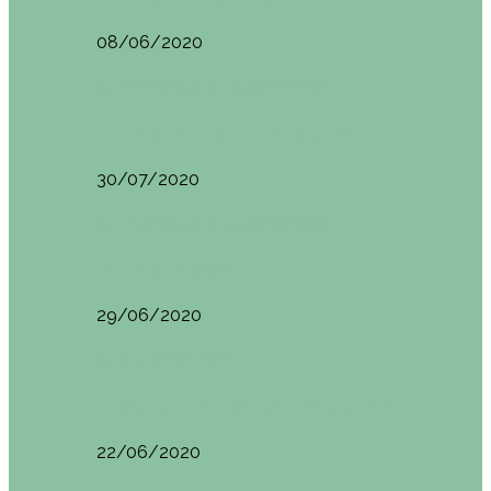
08/06/2020
Restaurantes en Indautxu
Brunch en el Hotel Ercilla de Bilbao
30/07/2020
Restaurantes en Indautxu
Brunch en Brass27
29/06/2020
Retos País Vasco
El mejor bollo de mantequilla de Bizkaia
22/06/2020