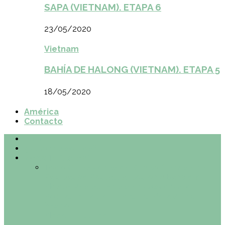
SAPA (VIETNAM). ETAPA 6
23/05/2020
Vietnam
BAHÍA DE HALONG (VIETNAM). ETAPA 5
18/05/2020
América
Contacto
Inicio
¿Quiénes somos?
Made in Euskadi
Todo
Otras zonas de Bilbao
Planes en el
País Vasco
Restaurantes en Abando y
Moyua
Restaurantes en Casco Viejo
Restaurantes en Indautxu
Retos País
Vasco
Made in Euskadi