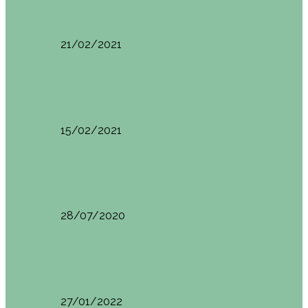
Basoa Suites. Casa Árbol en Navarra
21/02/2021
Estambul
Resumen del viaje a Estambul. Qué ver y…
15/02/2021
Francia
Tren de Larrún. Consejos e información útil
28/07/2020
Milán
Milán qué ver y hacer
27/01/2022