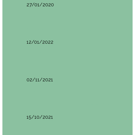
27/01/2020
España
Sevilla: qué ver y hacer. Imprescindibles de Sevilla
12/01/2022
España
Menorca. Qué ver en 3 días (Itinerario del…
02/11/2021
España
Brunch en el Hotel Boutique Jardí de Ses…
15/10/2021
España