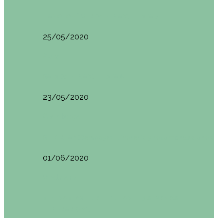
HANOI QUÉ VER (VIETNAM). ETAPA 7
25/05/2020
Asia
SAPA (VIETNAM). ETAPA 6
23/05/2020
Camboya
SIEM REAP (Camboya). Itinerario y recomendaciones
01/06/2020
Vietnam
VIETNAM POR LIBRE DURANTE 3 SEMANAS:
ITINERARIO Y…