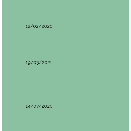
Restaurantes en Abando y Moyua
Sua San (Moyua)
12/02/2020
Restaurantes en Casco Viejo
Brunch en el Happy River (Bilbao)
19/03/2021
Restaurantes en Casco Viejo
Desayunando en el nuevo Café Restaurante del
Arenal…
14/07/2020
Restaurantes en Casco Viejo
Brunch en La Ribera Bilbao