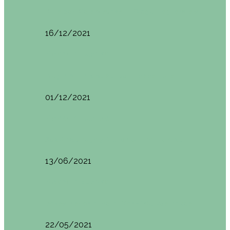
Ruta por Rioja Alavesa: El Ciego, Laguardia y…
16/12/2021
Made in Euskadi
Blogtrip Turismo Activo Debabarrena
01/12/2021
Made in Euskadi
Sesión de Yoga y Brunch con Patricia ´s…
13/06/2021
Made in Euskadi
Desayunar en el hotel Mendi Goikoa Bekoa
22/05/2021