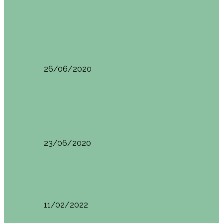
Oporto
Oporto por libre. Día 2. Itinerario y
recomendaciones
26/06/2020
Oporto
Oporto por libre. Día 1. Itinerario y
recomendaciones
23/06/2020
Pisa (Italia)
Pisa (Italia): qué ver y hacer. Itinerario de…
11/02/2022