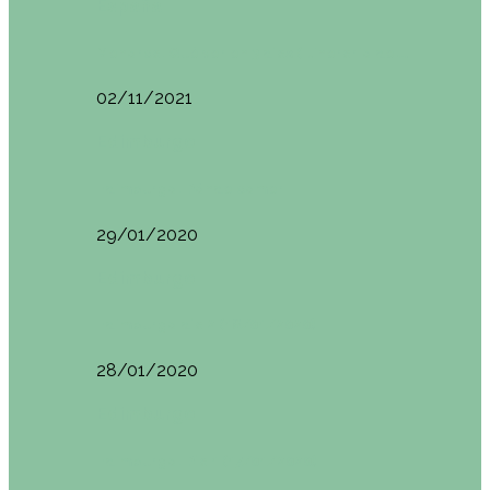
España
Menorca. Qué ver en 3 días (Itinerario del…
02/11/2021
Edimburgo
Edimburgo. Dónde comer
29/01/2020
Edimburgo
Edimburgo día 2 (18/01/2020)
28/01/2020
Edimburgo
Edimburgo. Día 1 (17/01/2020)