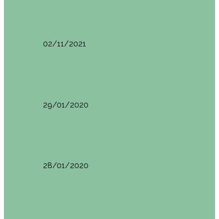
España
Menorca. Qué ver en 3 días (Itinerario del…
02/11/2021
Edimburgo
Edimburgo. Dónde comer
29/01/2020
Edimburgo
Edimburgo día 2 (18/01/2020)
28/01/2020
Edimburgo
Edimburgo. Día 1 (17/01/2020)