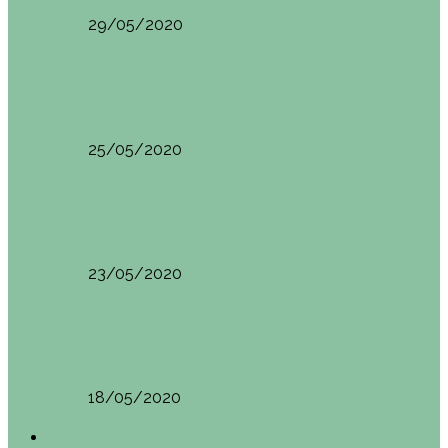
29/05/2020
Vietnam
HANOI QUÉ VER (VIETNAM). ETAPA 7
25/05/2020
Vietnam
SAPA (VIETNAM). ETAPA 6
23/05/2020
Vietnam
BAHÍA DE HALONG (VIETNAM). ETAPA 5
18/05/2020
América