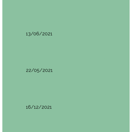
Otras zonas de Bilbao
Sesión de Yoga y Brunch con Patricia ´s…
13/06/2021
Otras zonas de Bilbao
Desayunar en el hotel Mendi Goikoa Bekoa
22/05/2021
Planes en el País Vasco
Ruta por Rioja Alavesa: El Ciego, Laguardia y…
16/12/2021
Planes en el País Vasco
Blogtrip Turismo Activo Debabarrena