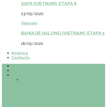
SAPA (VIETNAM). ETAPA 6
23/05/2020
Vietnam
BAHÍA DE HALONG (VIETNAM). ETAPA 5
18/05/2020
América
Contacto
Inicio
¿Quiénes somos?
Made in Euskadi
Todo
Otras zonas de Bilbao
Planes en el
País Vasco
Restaurantes en Abando y
Moyua
Restaurantes en Casco Viejo
Restaurantes en Indautxu
Retos País
Vasco
Made in Euskadi