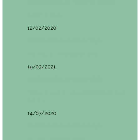
Restaurantes en Abando y Moyua
Sua San (Moyua)
12/02/2020
Restaurantes en Casco Viejo
Brunch en el Happy River (Bilbao)
19/03/2021
Restaurantes en Casco Viejo
Desayunando en el nuevo Café Restaurante del
Arenal…
14/07/2020
Restaurantes en Casco Viejo
Brunch en La Ribera Bilbao