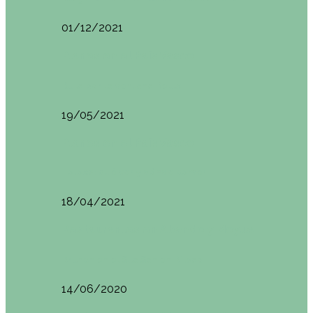
01/12/2021
Planes en el País Vasco
Ruta por la Ventana Relux
19/05/2021
Planes en el País Vasco
Tolosa: qué ver y dónde comer
18/04/2021
Restaurantes en Abando y Moyua
Brunch en el Sua San en Bilbao
14/06/2020