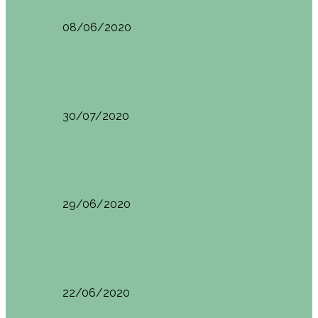
08/06/2020
Restaurantes en Indautxu
Brunch en el Hotel Ercilla de Bilbao
30/07/2020
Restaurantes en Indautxu
Brunch en Brass27
29/06/2020
Retos País Vasco
El mejor bollo de mantequilla de Bizkaia
22/06/2020