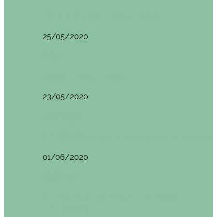
HANOI QUÉ VER (VIETNAM). ETAPA 7
25/05/2020
Asia
SAPA (VIETNAM). ETAPA 6
23/05/2020
Camboya
SIEM REAP (Camboya). Itinerario y recomendaciones
01/06/2020
Vietnam
VIETNAM POR LIBRE DURANTE 3 SEMANAS:
ITINERARIO Y…