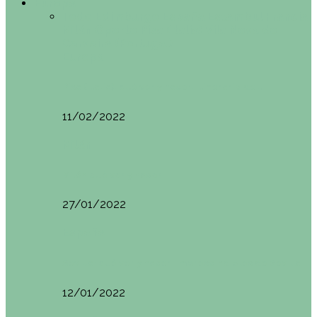
Europa
Todo
Edimburgo
España
Estambul
Francia
Milán
Oporto
Pisa (Italia)
Vila Nova do
Cerveira (Portugal)
Europa
Pisa (Italia): qué ver y hacer. Itinerario de…
11/02/2022
Milán
Milán qué ver y hacer
27/01/2022
España
Sevilla: qué ver y hacer. Imprescindibles de Sevilla
12/01/2022