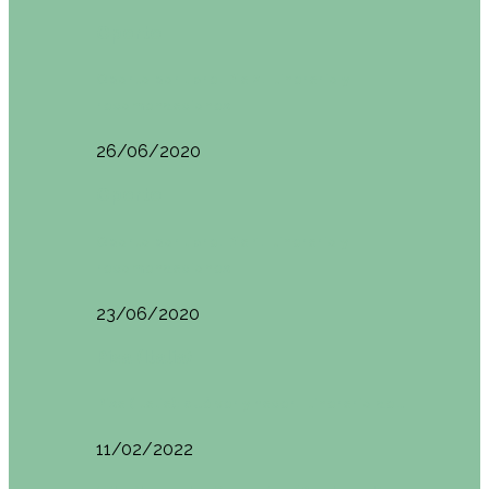
Oporto
Oporto por libre. Día 2. Itinerario y
recomendaciones
26/06/2020
Oporto
Oporto por libre. Día 1. Itinerario y
recomendaciones
23/06/2020
Pisa (Italia)
Pisa (Italia): qué ver y hacer. Itinerario de…
11/02/2022