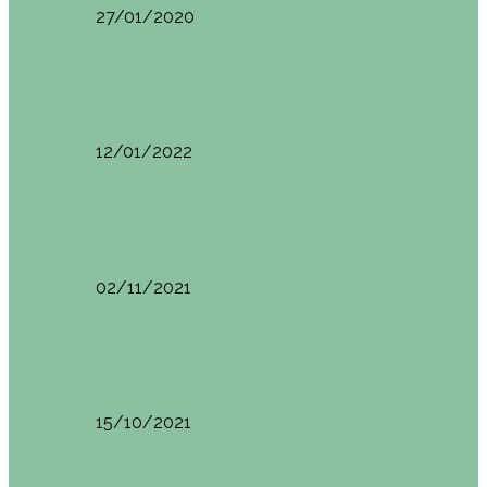
27/01/2020
España
Sevilla: qué ver y hacer. Imprescindibles de Sevilla
12/01/2022
España
Menorca. Qué ver en 3 días (Itinerario del…
02/11/2021
España
Brunch en el Hotel Boutique Jardí de Ses…
15/10/2021
España