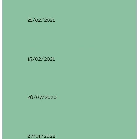
Basoa Suites. Casa Árbol en Navarra
21/02/2021
Estambul
Resumen del viaje a Estambul. Qué ver y…
15/02/2021
Francia
Tren de Larrún. Consejos e información útil
28/07/2020
Milán
Milán qué ver y hacer
27/01/2022