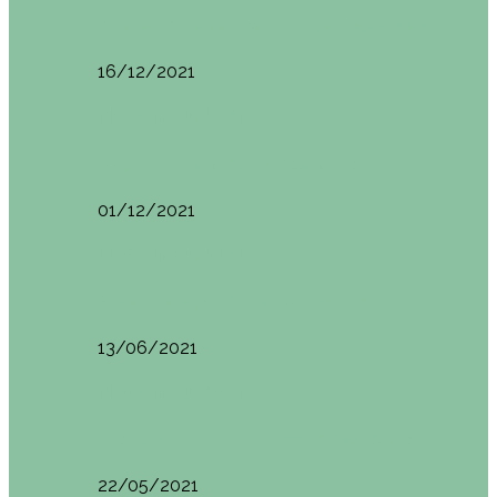
Ruta por Rioja Alavesa: El Ciego, Laguardia y…
16/12/2021
Made in Euskadi
Blogtrip Turismo Activo Debabarrena
01/12/2021
Made in Euskadi
Sesión de Yoga y Brunch con Patricia ´s…
13/06/2021
Made in Euskadi
Desayunar en el hotel Mendi Goikoa Bekoa
22/05/2021