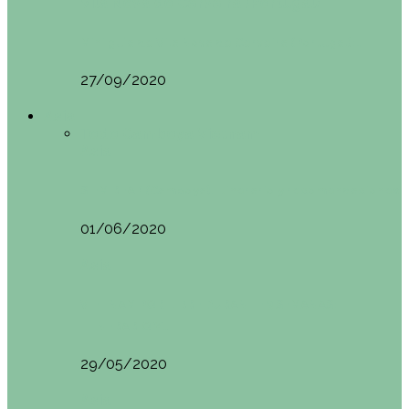
Vila Nova do Cerveira (Portugal)
Mini guía de Vila Nova de Cerveira (Portugal):…
27/09/2020
Asia
Todo
Camboya
Vietnam
Asia
SIEM REAP (Camboya). Itinerario y recomendaciones
01/06/2020
Asia
VIETNAM POR LIBRE DURANTE 3 SEMANAS:
ITINERARIO Y…
29/05/2020
Asia