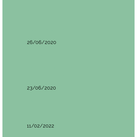
Oporto
Oporto por libre. Día 2. Itinerario y
recomendaciones
26/06/2020
Oporto
Oporto por libre. Día 1. Itinerario y
recomendaciones
23/06/2020
Pisa (Italia)
Pisa (Italia): qué ver y hacer. Itinerario de…
11/02/2022