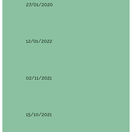
27/01/2020
España
Sevilla: qué ver y hacer. Imprescindibles de Sevilla
12/01/2022
España
Menorca. Qué ver en 3 días (Itinerario del…
02/11/2021
España
Brunch en el Hotel Boutique Jardí de Ses…
15/10/2021
España