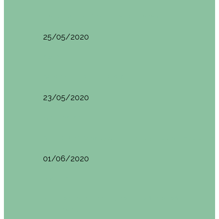
HANOI QUÉ VER (VIETNAM). ETAPA 7
25/05/2020
Asia
SAPA (VIETNAM). ETAPA 6
23/05/2020
Camboya
SIEM REAP (Camboya). Itinerario y recomendaciones
01/06/2020
Vietnam
VIETNAM POR LIBRE DURANTE 3 SEMANAS:
ITINERARIO Y…