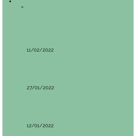
Europa
Todo
Edimburgo
España
Estambul
Francia
Milán
Oporto
Pisa (Italia)
Vila Nova do
Cerveira (Portugal)
Europa
Pisa (Italia): qué ver y hacer. Itinerario de…
11/02/2022
Milán
Milán qué ver y hacer
27/01/2022
España
Sevilla: qué ver y hacer. Imprescindibles de Sevilla
12/01/2022