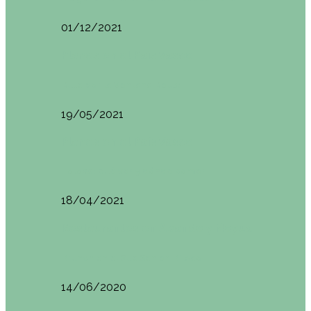
01/12/2021
Planes en el País Vasco
Ruta por la Ventana Relux
19/05/2021
Planes en el País Vasco
Tolosa: qué ver y dónde comer
18/04/2021
Restaurantes en Abando y Moyua
Brunch en el Sua San en Bilbao
14/06/2020