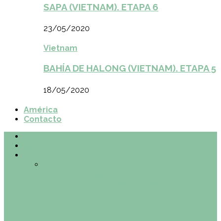
SAPA (VIETNAM). ETAPA 6
23/05/2020
Vietnam
BAHÍA DE HALONG (VIETNAM). ETAPA 5
18/05/2020
América
Contacto
Inicio
¿Quiénes somos?
Made in Euskadi
Todo
Otras zonas de Bilbao
Planes en el
País Vasco
Restaurantes en Abando y
Moyua
Restaurantes en Casco Viejo
Restaurantes en Indautxu
Retos País
Vasco
Made in Euskadi