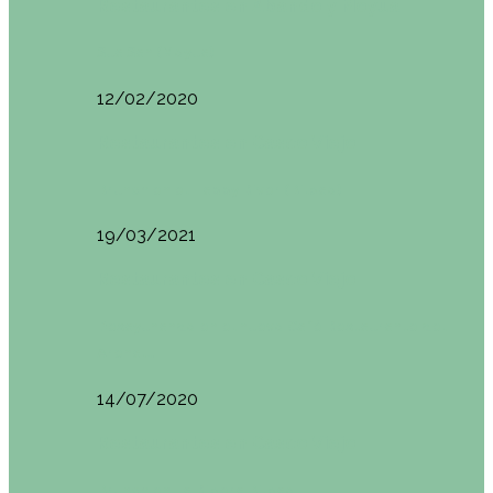
Restaurantes en Abando y Moyua
Sua San (Moyua)
12/02/2020
Restaurantes en Casco Viejo
Brunch en el Happy River (Bilbao)
19/03/2021
Restaurantes en Casco Viejo
Desayunando en el nuevo Café Restaurante del
Arenal…
14/07/2020
Restaurantes en Casco Viejo
Brunch en La Ribera Bilbao