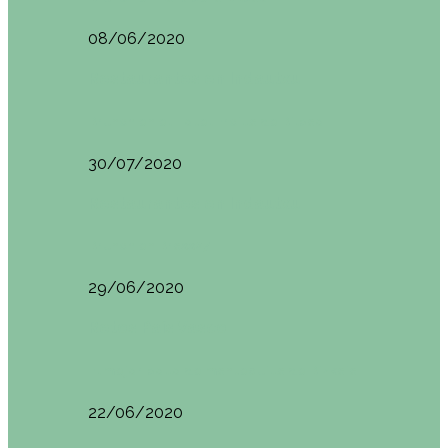
08/06/2020
Restaurantes en Indautxu
Brunch en el Hotel Ercilla de Bilbao
30/07/2020
Restaurantes en Indautxu
Brunch en Brass27
29/06/2020
Retos País Vasco
El mejor bollo de mantequilla de Bizkaia
22/06/2020