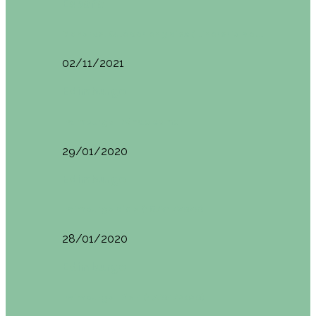
España
Menorca. Qué ver en 3 días (Itinerario del…
02/11/2021
Edimburgo
Edimburgo. Dónde comer
29/01/2020
Edimburgo
Edimburgo día 2 (18/01/2020)
28/01/2020
Edimburgo
Edimburgo. Día 1 (17/01/2020)