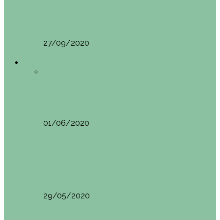
Vila Nova do Cerveira (Portugal)
Mini guía de Vila Nova de Cerveira (Portugal):…
27/09/2020
Asia
Todo
Camboya
Vietnam
Asia
SIEM REAP (Camboya). Itinerario y recomendaciones
01/06/2020
Asia
VIETNAM POR LIBRE DURANTE 3 SEMANAS:
ITINERARIO Y…
29/05/2020
Asia