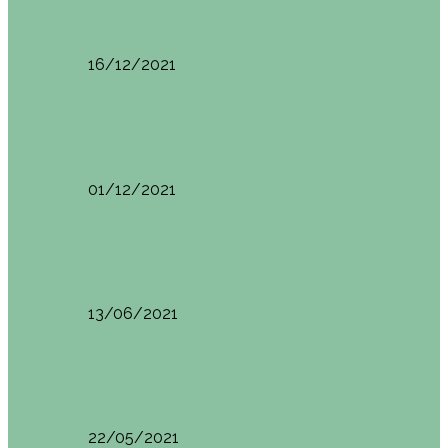
Ruta por Rioja Alavesa: El Ciego, Laguardia y…
16/12/2021
Made in Euskadi
Blogtrip Turismo Activo Debabarrena
01/12/2021
Made in Euskadi
Sesión de Yoga y Brunch con Patricia ´s…
13/06/2021
Made in Euskadi
Desayunar en el hotel Mendi Goikoa Bekoa
22/05/2021