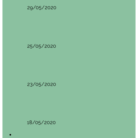
29/05/2020
Vietnam
HANOI QUÉ VER (VIETNAM). ETAPA 7
25/05/2020
Vietnam
SAPA (VIETNAM). ETAPA 6
23/05/2020
Vietnam
BAHÍA DE HALONG (VIETNAM). ETAPA 5
18/05/2020
América