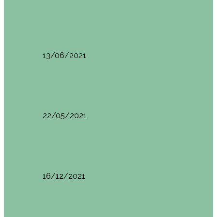
Otras zonas de Bilbao
Sesión de Yoga y Brunch con Patricia ´s…
13/06/2021
Otras zonas de Bilbao
Desayunar en el hotel Mendi Goikoa Bekoa
22/05/2021
Planes en el País Vasco
Ruta por Rioja Alavesa: El Ciego, Laguardia y…
16/12/2021
Planes en el País Vasco
Blogtrip Turismo Activo Debabarrena