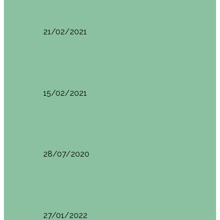
Basoa Suites. Casa Árbol en Navarra
21/02/2021
Estambul
Resumen del viaje a Estambul. Qué ver y…
15/02/2021
Francia
Tren de Larrún. Consejos e información útil
28/07/2020
Milán
Milán qué ver y hacer
27/01/2022