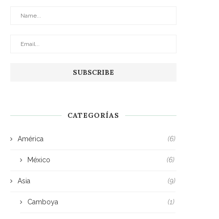
CATEGORÍAS
América
(6)
México
(6)
Asia
(9)
Camboya
(1)