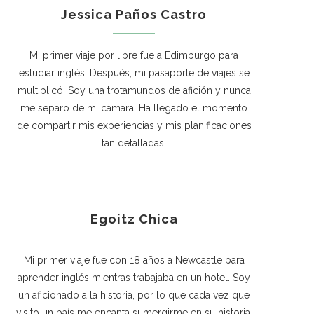
Jessica Paños Castro
Mi primer viaje por libre fue a Edimburgo para
estudiar inglés. Después, mi pasaporte de viajes se
multiplicó. Soy una trotamundos de afición y nunca
me separo de mi cámara. Ha llegado el momento
de compartir mis experiencias y mis planificaciones
tan detalladas.
Egoitz Chica
Mi primer viaje fue con 18 años a Newcastle para
aprender inglés mientras trabajaba en un hotel. Soy
un aficionado a la historia, por lo que cada vez que
visito un país me encanta sumergirme en su historia.