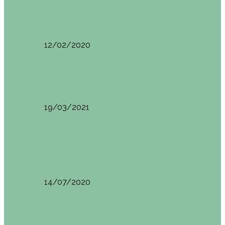
Restaurantes en Abando y Moyua
Sua San (Moyua)
12/02/2020
Restaurantes en Casco Viejo
Brunch en el Happy River (Bilbao)
19/03/2021
Restaurantes en Casco Viejo
Desayunando en el nuevo Café Restaurante del
Arenal…
14/07/2020
Restaurantes en Casco Viejo
Brunch en La Ribera Bilbao