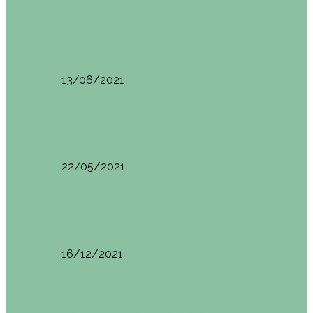
Otras zonas de Bilbao
Sesión de Yoga y Brunch con Patricia ´s…
13/06/2021
Otras zonas de Bilbao
Desayunar en el hotel Mendi Goikoa Bekoa
22/05/2021
Planes en el País Vasco
Ruta por Rioja Alavesa: El Ciego, Laguardia y…
16/12/2021
Planes en el País Vasco
Blogtrip Turismo Activo Debabarrena