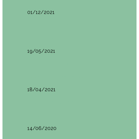
01/12/2021
Planes en el País Vasco
Ruta por la Ventana Relux
19/05/2021
Planes en el País Vasco
Tolosa: qué ver y dónde comer
18/04/2021
Restaurantes en Abando y Moyua
Brunch en el Sua San en Bilbao
14/06/2020