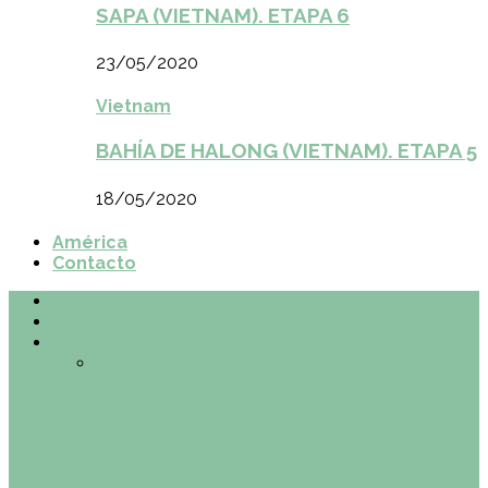
SAPA (VIETNAM). ETAPA 6
23/05/2020
Vietnam
BAHÍA DE HALONG (VIETNAM). ETAPA 5
18/05/2020
América
Contacto
Inicio
¿Quiénes somos?
Made in Euskadi
Todo
Otras zonas de Bilbao
Planes en el
País Vasco
Restaurantes en Abando y
Moyua
Restaurantes en Casco Viejo
Restaurantes en Indautxu
Retos País
Vasco
Made in Euskadi