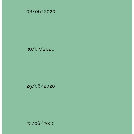
08/06/2020
Restaurantes en Indautxu
Brunch en el Hotel Ercilla de Bilbao
30/07/2020
Restaurantes en Indautxu
Brunch en Brass27
29/06/2020
Retos País Vasco
El mejor bollo de mantequilla de Bizkaia
22/06/2020