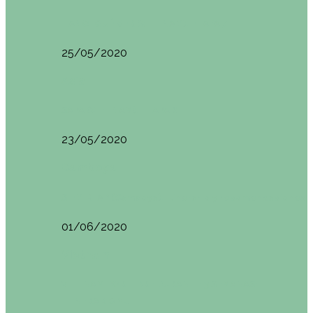
HANOI QUÉ VER (VIETNAM). ETAPA 7
25/05/2020
Asia
SAPA (VIETNAM). ETAPA 6
23/05/2020
Camboya
SIEM REAP (Camboya). Itinerario y recomendaciones
01/06/2020
Vietnam
VIETNAM POR LIBRE DURANTE 3 SEMANAS:
ITINERARIO Y…