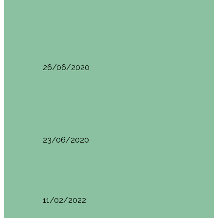
Oporto
Oporto por libre. Día 2. Itinerario y
recomendaciones
26/06/2020
Oporto
Oporto por libre. Día 1. Itinerario y
recomendaciones
23/06/2020
Pisa (Italia)
Pisa (Italia): qué ver y hacer. Itinerario de…
11/02/2022