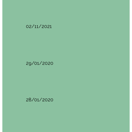
España
Menorca. Qué ver en 3 días (Itinerario del…
02/11/2021
Edimburgo
Edimburgo. Dónde comer
29/01/2020
Edimburgo
Edimburgo día 2 (18/01/2020)
28/01/2020
Edimburgo
Edimburgo. Día 1 (17/01/2020)