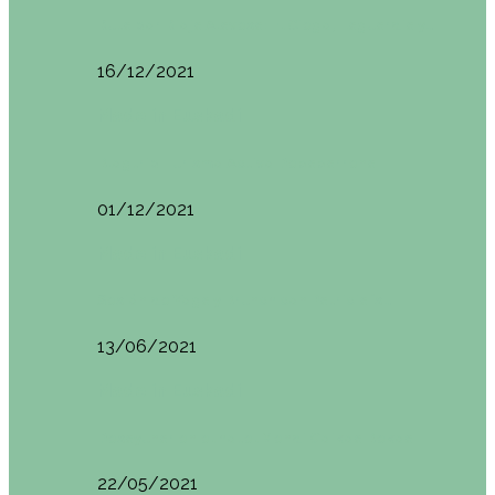
Ruta por Rioja Alavesa: El Ciego, Laguardia y…
16/12/2021
Made in Euskadi
Blogtrip Turismo Activo Debabarrena
01/12/2021
Made in Euskadi
Sesión de Yoga y Brunch con Patricia ´s…
13/06/2021
Made in Euskadi
Desayunar en el hotel Mendi Goikoa Bekoa
22/05/2021