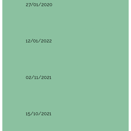
27/01/2020
España
Sevilla: qué ver y hacer. Imprescindibles de Sevilla
12/01/2022
España
Menorca. Qué ver en 3 días (Itinerario del…
02/11/2021
España
Brunch en el Hotel Boutique Jardí de Ses…
15/10/2021
España