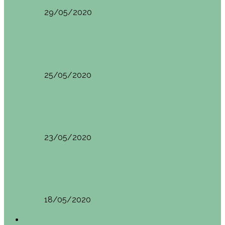
29/05/2020
Vietnam
HANOI QUÉ VER (VIETNAM). ETAPA 7
25/05/2020
Vietnam
SAPA (VIETNAM). ETAPA 6
23/05/2020
Vietnam
BAHÍA DE HALONG (VIETNAM). ETAPA 5
18/05/2020
América