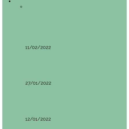
Europa
Todo
Edimburgo
España
Estambul
Francia
Milán
Oporto
Pisa (Italia)
Vila Nova do
Cerveira (Portugal)
Europa
Pisa (Italia): qué ver y hacer. Itinerario de…
11/02/2022
Milán
Milán qué ver y hacer
27/01/2022
España
Sevilla: qué ver y hacer. Imprescindibles de Sevilla
12/01/2022