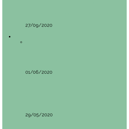
Vila Nova do Cerveira (Portugal)
Mini guía de Vila Nova de Cerveira (Portugal):…
27/09/2020
Asia
Todo
Camboya
Vietnam
Asia
SIEM REAP (Camboya). Itinerario y recomendaciones
01/06/2020
Asia
VIETNAM POR LIBRE DURANTE 3 SEMANAS:
ITINERARIO Y…
29/05/2020
Asia