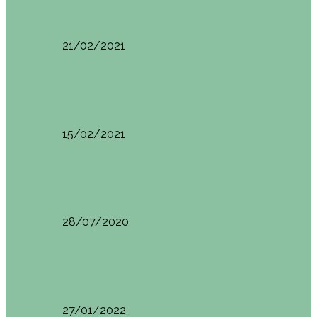
Basoa Suites. Casa Árbol en Navarra
21/02/2021
Estambul
Resumen del viaje a Estambul. Qué ver y…
15/02/2021
Francia
Tren de Larrún. Consejos e información útil
28/07/2020
Milán
Milán qué ver y hacer
27/01/2022