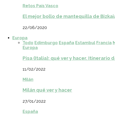
Retos País Vasco
El mejor bollo de mantequilla de Bizkai
22/06/2020
Europa
Todo
Edimburgo
España
Estambul
Francia
M
Europa
Pisa (Italia): qué ver y hacer. Itinerario 
11/02/2022
Milán
Milán qué ver y hacer
27/01/2022
España