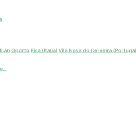
a
ilán
Oporto
Pisa (Italia)
Vila Nova do Cerveira (Portugal
de…