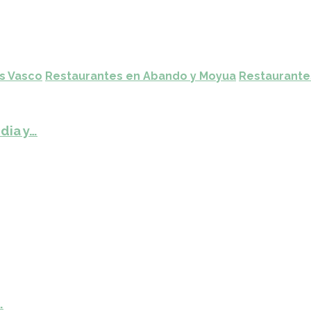
ís Vasco
Restaurantes en Abando y Moyua
Restaurante
dia y…
…