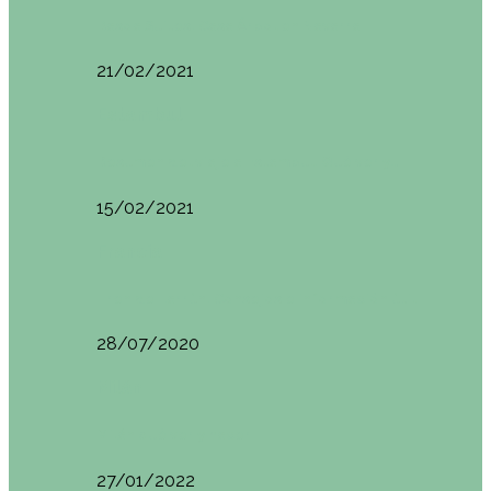
Basoa Suites. Casa Árbol en Navarra
21/02/2021
Estambul
Resumen del viaje a Estambul. Qué ver y…
15/02/2021
Francia
Tren de Larrún. Consejos e información útil
28/07/2020
Milán
Milán qué ver y hacer
27/01/2022