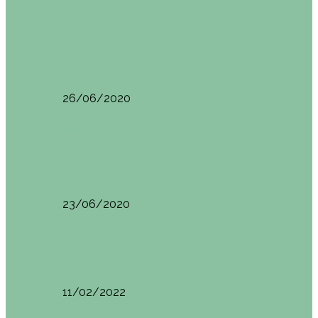
Oporto
Oporto por libre. Día 2. Itinerario y
recomendaciones
26/06/2020
Oporto
Oporto por libre. Día 1. Itinerario y
recomendaciones
23/06/2020
Pisa (Italia)
Pisa (Italia): qué ver y hacer. Itinerario de…
11/02/2022