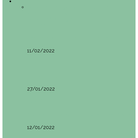
Europa
Todo
Edimburgo
España
Estambul
Francia
Milán
Oporto
Pisa (Italia)
Vila Nova do
Cerveira (Portugal)
Europa
Pisa (Italia): qué ver y hacer. Itinerario de…
11/02/2022
Milán
Milán qué ver y hacer
27/01/2022
España
Sevilla: qué ver y hacer. Imprescindibles de Sevilla
12/01/2022