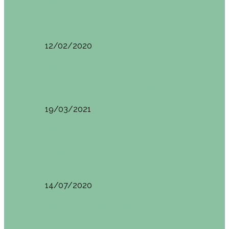
Restaurantes en Abando y Moyua
Sua San (Moyua)
12/02/2020
Restaurantes en Casco Viejo
Brunch en el Happy River (Bilbao)
19/03/2021
Restaurantes en Casco Viejo
Desayunando en el nuevo Café Restaurante del
Arenal…
14/07/2020
Restaurantes en Casco Viejo
Brunch en La Ribera Bilbao