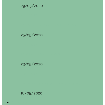
29/05/2020
Vietnam
HANOI QUÉ VER (VIETNAM). ETAPA 7
25/05/2020
Vietnam
SAPA (VIETNAM). ETAPA 6
23/05/2020
Vietnam
BAHÍA DE HALONG (VIETNAM). ETAPA 5
18/05/2020
América