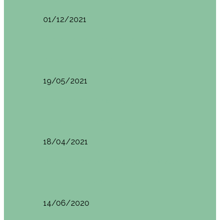
01/12/2021
Planes en el País Vasco
Ruta por la Ventana Relux
19/05/2021
Planes en el País Vasco
Tolosa: qué ver y dónde comer
18/04/2021
Restaurantes en Abando y Moyua
Brunch en el Sua San en Bilbao
14/06/2020