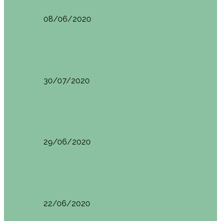
08/06/2020
Restaurantes en Indautxu
Brunch en el Hotel Ercilla de Bilbao
30/07/2020
Restaurantes en Indautxu
Brunch en Brass27
29/06/2020
Retos País Vasco
El mejor bollo de mantequilla de Bizkaia
22/06/2020