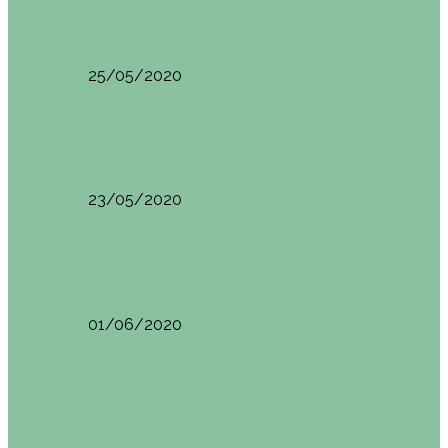
HANOI QUÉ VER (VIETNAM). ETAPA 7
25/05/2020
Asia
SAPA (VIETNAM). ETAPA 6
23/05/2020
Camboya
SIEM REAP (Camboya). Itinerario y recomendaciones
01/06/2020
Vietnam
VIETNAM POR LIBRE DURANTE 3 SEMANAS:
ITINERARIO Y…