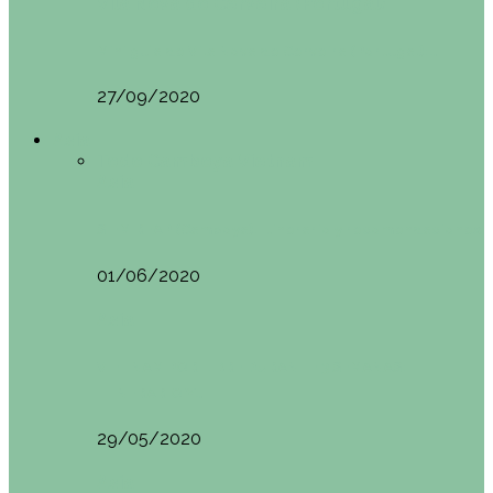
Vila Nova do Cerveira (Portugal)
Mini guía de Vila Nova de Cerveira (Portugal):…
27/09/2020
Asia
Todo
Camboya
Vietnam
Asia
SIEM REAP (Camboya). Itinerario y recomendaciones
01/06/2020
Asia
VIETNAM POR LIBRE DURANTE 3 SEMANAS:
ITINERARIO Y…
29/05/2020
Asia