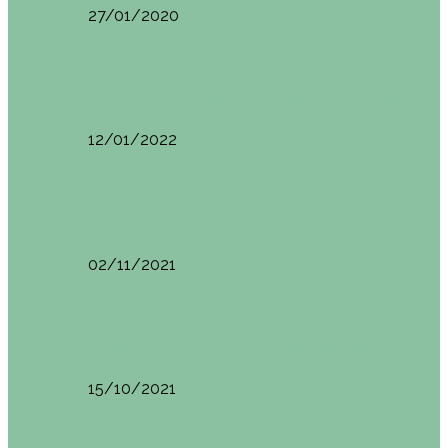
27/01/2020
España
Sevilla: qué ver y hacer. Imprescindibles de Sevilla
12/01/2022
España
Menorca. Qué ver en 3 días (Itinerario del…
02/11/2021
España
Brunch en el Hotel Boutique Jardí de Ses…
15/10/2021
España