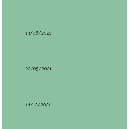
Otras zonas de Bilbao
Sesión de Yoga y Brunch con Patricia ´s…
13/06/2021
Otras zonas de Bilbao
Desayunar en el hotel Mendi Goikoa Bekoa
22/05/2021
Planes en el País Vasco
Ruta por Rioja Alavesa: El Ciego, Laguardia y…
16/12/2021
Planes en el País Vasco
Blogtrip Turismo Activo Debabarrena