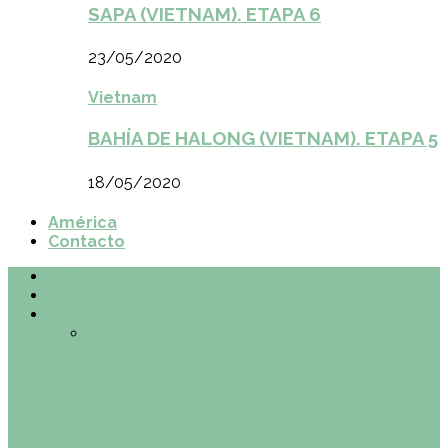
SAPA (VIETNAM). ETAPA 6
23/05/2020
Vietnam
BAHÍA DE HALONG (VIETNAM). ETAPA 5
18/05/2020
América
Contacto
Inicio
¿Quiénes somos?
Made in Euskadi
Todo
Otras zonas de Bilbao
Planes en el
País Vasco
Restaurantes en Abando y
Moyua
Restaurantes en Casco Viejo
Restaurantes en Indautxu
Retos País
Vasco
Made in Euskadi