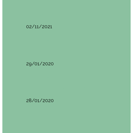
España
Menorca. Qué ver en 3 días (Itinerario del…
02/11/2021
Edimburgo
Edimburgo. Dónde comer
29/01/2020
Edimburgo
Edimburgo día 2 (18/01/2020)
28/01/2020
Edimburgo
Edimburgo. Día 1 (17/01/2020)