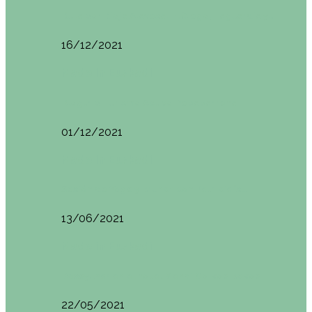
Ruta por Rioja Alavesa: El Ciego, Laguardia y…
16/12/2021
Made in Euskadi
Blogtrip Turismo Activo Debabarrena
01/12/2021
Made in Euskadi
Sesión de Yoga y Brunch con Patricia ´s…
13/06/2021
Made in Euskadi
Desayunar en el hotel Mendi Goikoa Bekoa
22/05/2021