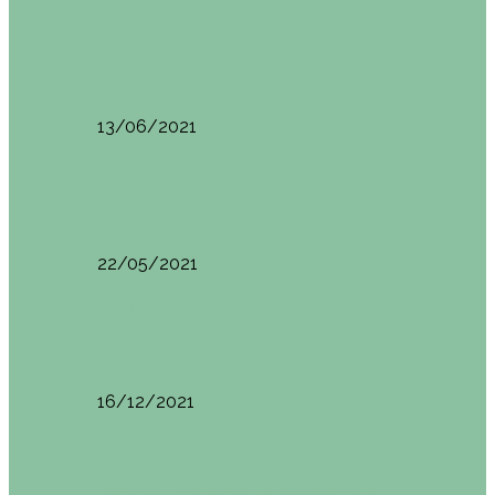
Otras zonas de Bilbao
Sesión de Yoga y Brunch con Patricia ´s…
13/06/2021
Otras zonas de Bilbao
Desayunar en el hotel Mendi Goikoa Bekoa
22/05/2021
Planes en el País Vasco
Ruta por Rioja Alavesa: El Ciego, Laguardia y…
16/12/2021
Planes en el País Vasco
Blogtrip Turismo Activo Debabarrena