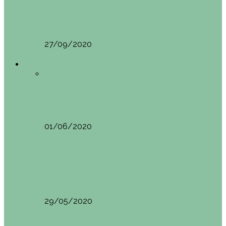
Vila Nova do Cerveira (Portugal)
Mini guía de Vila Nova de Cerveira (Portugal):…
27/09/2020
Asia
Todo
Camboya
Vietnam
Asia
SIEM REAP (Camboya). Itinerario y recomendaciones
01/06/2020
Asia
VIETNAM POR LIBRE DURANTE 3 SEMANAS:
ITINERARIO Y…
29/05/2020
Asia