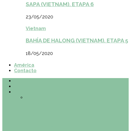
SAPA (VIETNAM). ETAPA 6
23/05/2020
Vietnam
BAHÍA DE HALONG (VIETNAM). ETAPA 5
18/05/2020
América
Contacto
Inicio
¿Quiénes somos?
Made in Euskadi
Todo
Otras zonas de Bilbao
Planes en el
País Vasco
Restaurantes en Abando y
Moyua
Restaurantes en Casco Viejo
Restaurantes en Indautxu
Retos País
Vasco
Made in Euskadi