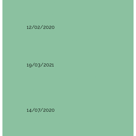
Restaurantes en Abando y Moyua
Sua San (Moyua)
12/02/2020
Restaurantes en Casco Viejo
Brunch en el Happy River (Bilbao)
19/03/2021
Restaurantes en Casco Viejo
Desayunando en el nuevo Café Restaurante del
Arenal…
14/07/2020
Restaurantes en Casco Viejo
Brunch en La Ribera Bilbao