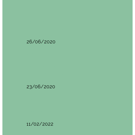
Oporto
Oporto por libre. Día 2. Itinerario y
recomendaciones
26/06/2020
Oporto
Oporto por libre. Día 1. Itinerario y
recomendaciones
23/06/2020
Pisa (Italia)
Pisa (Italia): qué ver y hacer. Itinerario de…
11/02/2022