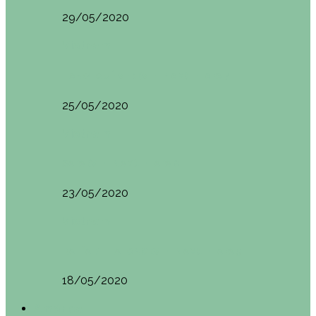
29/05/2020
Vietnam
HANOI QUÉ VER (VIETNAM). ETAPA 7
25/05/2020
Vietnam
SAPA (VIETNAM). ETAPA 6
23/05/2020
Vietnam
BAHÍA DE HALONG (VIETNAM). ETAPA 5
18/05/2020
América