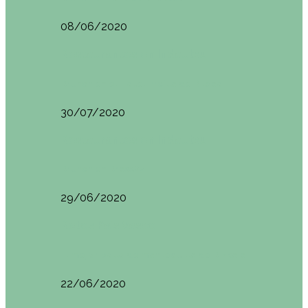
08/06/2020
Restaurantes en Indautxu
Brunch en el Hotel Ercilla de Bilbao
30/07/2020
Restaurantes en Indautxu
Brunch en Brass27
29/06/2020
Retos País Vasco
El mejor bollo de mantequilla de Bizkaia
22/06/2020