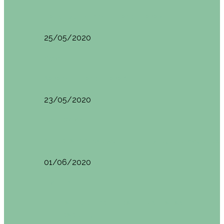
HANOI QUÉ VER (VIETNAM). ETAPA 7
25/05/2020
Asia
SAPA (VIETNAM). ETAPA 6
23/05/2020
Camboya
SIEM REAP (Camboya). Itinerario y recomendaciones
01/06/2020
Vietnam
VIETNAM POR LIBRE DURANTE 3 SEMANAS:
ITINERARIO Y…