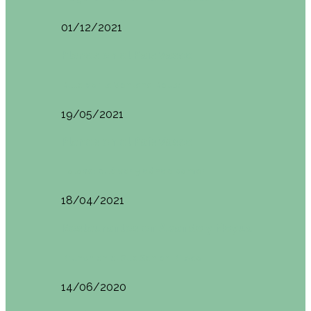
01/12/2021
Planes en el País Vasco
Ruta por la Ventana Relux
19/05/2021
Planes en el País Vasco
Tolosa: qué ver y dónde comer
18/04/2021
Restaurantes en Abando y Moyua
Brunch en el Sua San en Bilbao
14/06/2020