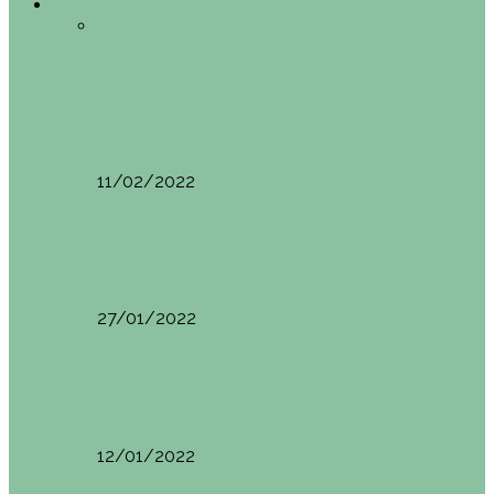
Europa
Todo
Edimburgo
España
Estambul
Francia
Milán
Oporto
Pisa (Italia)
Vila Nova do
Cerveira (Portugal)
Europa
Pisa (Italia): qué ver y hacer. Itinerario de…
11/02/2022
Milán
Milán qué ver y hacer
27/01/2022
España
Sevilla: qué ver y hacer. Imprescindibles de Sevilla
12/01/2022