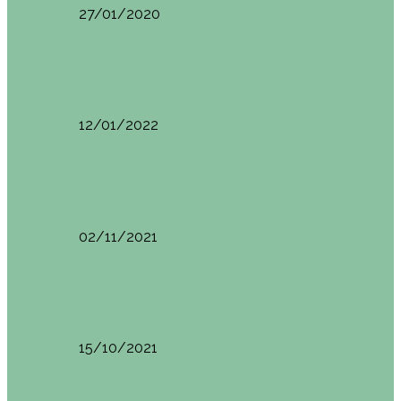
27/01/2020
España
Sevilla: qué ver y hacer. Imprescindibles de Sevilla
12/01/2022
España
Menorca. Qué ver en 3 días (Itinerario del…
02/11/2021
España
Brunch en el Hotel Boutique Jardí de Ses…
15/10/2021
España