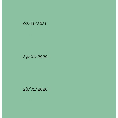
España
Menorca. Qué ver en 3 días (Itinerario del…
02/11/2021
Edimburgo
Edimburgo. Dónde comer
29/01/2020
Edimburgo
Edimburgo día 2 (18/01/2020)
28/01/2020
Edimburgo
Edimburgo. Día 1 (17/01/2020)