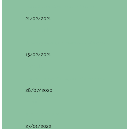
Basoa Suites. Casa Árbol en Navarra
21/02/2021
Estambul
Resumen del viaje a Estambul. Qué ver y…
15/02/2021
Francia
Tren de Larrún. Consejos e información útil
28/07/2020
Milán
Milán qué ver y hacer
27/01/2022