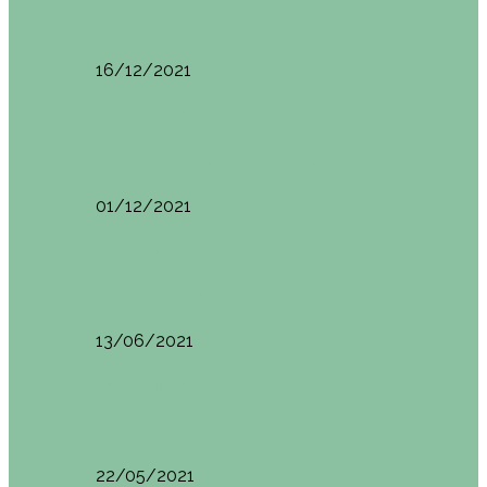
Ruta por Rioja Alavesa: El Ciego, Laguardia y…
16/12/2021
Made in Euskadi
Blogtrip Turismo Activo Debabarrena
01/12/2021
Made in Euskadi
Sesión de Yoga y Brunch con Patricia ´s…
13/06/2021
Made in Euskadi
Desayunar en el hotel Mendi Goikoa Bekoa
22/05/2021