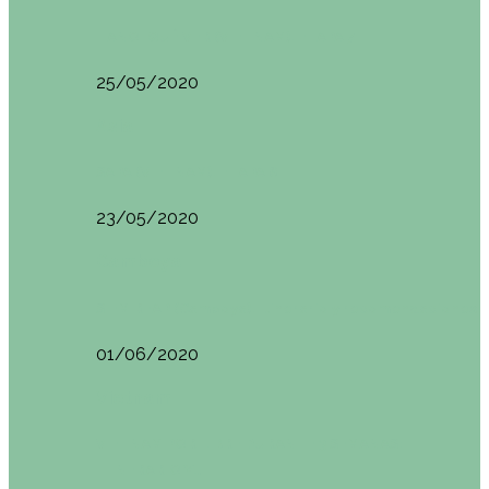
HANOI QUÉ VER (VIETNAM). ETAPA 7
25/05/2020
Asia
SAPA (VIETNAM). ETAPA 6
23/05/2020
Camboya
SIEM REAP (Camboya). Itinerario y recomendaciones
01/06/2020
Vietnam
VIETNAM POR LIBRE DURANTE 3 SEMANAS:
ITINERARIO Y…