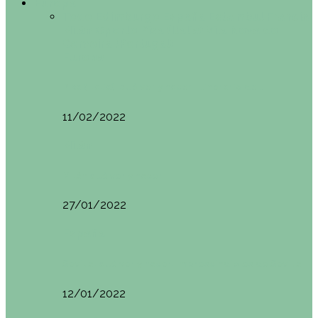
Europa
Todo
Edimburgo
España
Estambul
Francia
Milán
Oporto
Pisa (Italia)
Vila Nova do
Cerveira (Portugal)
Europa
Pisa (Italia): qué ver y hacer. Itinerario de…
11/02/2022
Milán
Milán qué ver y hacer
27/01/2022
España
Sevilla: qué ver y hacer. Imprescindibles de Sevilla
12/01/2022