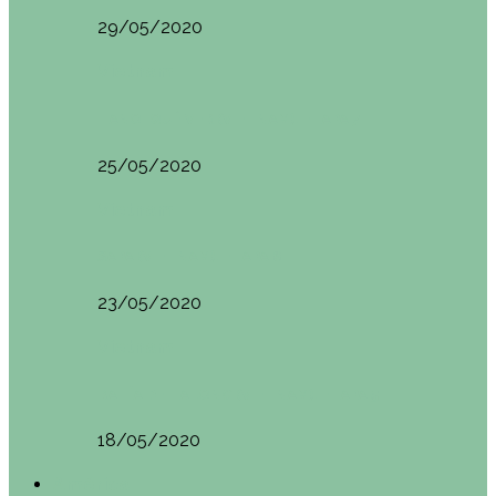
29/05/2020
Vietnam
HANOI QUÉ VER (VIETNAM). ETAPA 7
25/05/2020
Vietnam
SAPA (VIETNAM). ETAPA 6
23/05/2020
Vietnam
BAHÍA DE HALONG (VIETNAM). ETAPA 5
18/05/2020
América