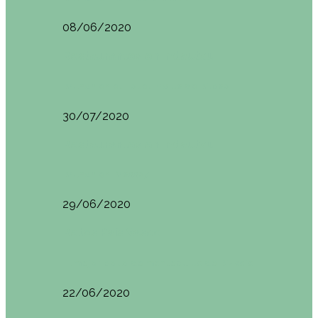
08/06/2020
Restaurantes en Indautxu
Brunch en el Hotel Ercilla de Bilbao
30/07/2020
Restaurantes en Indautxu
Brunch en Brass27
29/06/2020
Retos País Vasco
El mejor bollo de mantequilla de Bizkaia
22/06/2020