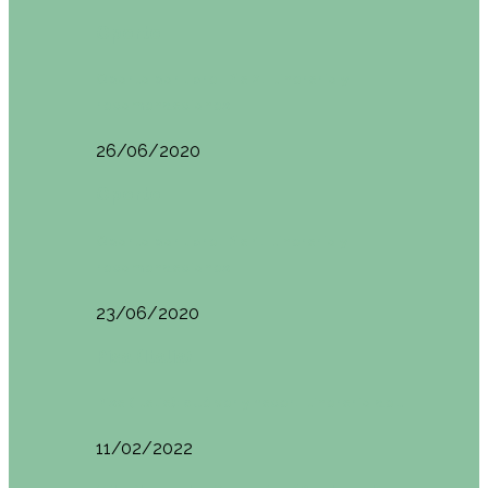
Oporto
Oporto por libre. Día 2. Itinerario y
recomendaciones
26/06/2020
Oporto
Oporto por libre. Día 1. Itinerario y
recomendaciones
23/06/2020
Pisa (Italia)
Pisa (Italia): qué ver y hacer. Itinerario de…
11/02/2022