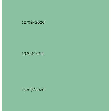
Restaurantes en Abando y Moyua
Sua San (Moyua)
12/02/2020
Restaurantes en Casco Viejo
Brunch en el Happy River (Bilbao)
19/03/2021
Restaurantes en Casco Viejo
Desayunando en el nuevo Café Restaurante del
Arenal…
14/07/2020
Restaurantes en Casco Viejo
Brunch en La Ribera Bilbao