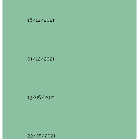
Ruta por Rioja Alavesa: El Ciego, Laguardia y…
16/12/2021
Made in Euskadi
Blogtrip Turismo Activo Debabarrena
01/12/2021
Made in Euskadi
Sesión de Yoga y Brunch con Patricia ´s…
13/06/2021
Made in Euskadi
Desayunar en el hotel Mendi Goikoa Bekoa
22/05/2021