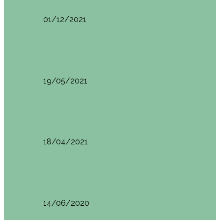
01/12/2021
Planes en el País Vasco
Ruta por la Ventana Relux
19/05/2021
Planes en el País Vasco
Tolosa: qué ver y dónde comer
18/04/2021
Restaurantes en Abando y Moyua
Brunch en el Sua San en Bilbao
14/06/2020