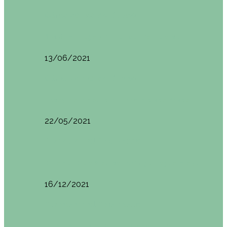
Otras zonas de Bilbao
Sesión de Yoga y Brunch con Patricia ´s…
13/06/2021
Otras zonas de Bilbao
Desayunar en el hotel Mendi Goikoa Bekoa
22/05/2021
Planes en el País Vasco
Ruta por Rioja Alavesa: El Ciego, Laguardia y…
16/12/2021
Planes en el País Vasco
Blogtrip Turismo Activo Debabarrena