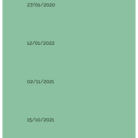
27/01/2020
España
Sevilla: qué ver y hacer. Imprescindibles de Sevilla
12/01/2022
España
Menorca. Qué ver en 3 días (Itinerario del…
02/11/2021
España
Brunch en el Hotel Boutique Jardí de Ses…
15/10/2021
España