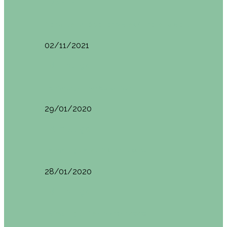
España
Menorca. Qué ver en 3 días (Itinerario del…
02/11/2021
Edimburgo
Edimburgo. Dónde comer
29/01/2020
Edimburgo
Edimburgo día 2 (18/01/2020)
28/01/2020
Edimburgo
Edimburgo. Día 1 (17/01/2020)