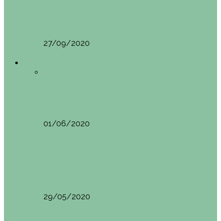
Vila Nova do Cerveira (Portugal)
Mini guía de Vila Nova de Cerveira (Portugal):…
27/09/2020
Asia
Todo
Camboya
Vietnam
Asia
SIEM REAP (Camboya). Itinerario y recomendaciones
01/06/2020
Asia
VIETNAM POR LIBRE DURANTE 3 SEMANAS:
ITINERARIO Y…
29/05/2020
Asia