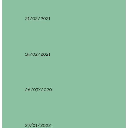
Basoa Suites. Casa Árbol en Navarra
21/02/2021
Estambul
Resumen del viaje a Estambul. Qué ver y…
15/02/2021
Francia
Tren de Larrún. Consejos e información útil
28/07/2020
Milán
Milán qué ver y hacer
27/01/2022