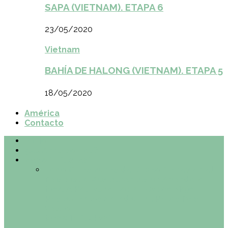
SAPA (VIETNAM). ETAPA 6
23/05/2020
Vietnam
BAHÍA DE HALONG (VIETNAM). ETAPA 5
18/05/2020
América
Contacto
Inicio
¿Quiénes somos?
Made in Euskadi
Todo
Otras zonas de Bilbao
Planes en el
País Vasco
Restaurantes en Abando y
Moyua
Restaurantes en Casco Viejo
Restaurantes en Indautxu
Retos País
Vasco
Made in Euskadi