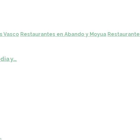
ís Vasco
Restaurantes en Abando y Moyua
Restaurante
dia y…
…