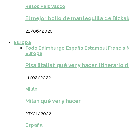
Retos País Vasco
El mejor bollo de mantequilla de Bizkai
22/06/2020
Europa
Todo
Edimburgo
España
Estambul
Francia
M
Europa
Pisa (Italia): qué ver y hacer. Itinerario 
11/02/2022
Milán
Milán qué ver y hacer
27/01/2022
España