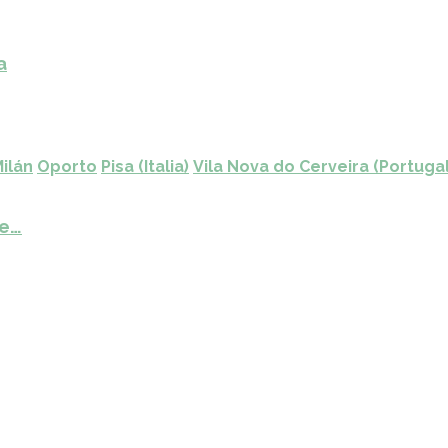
a
ilán
Oporto
Pisa (Italia)
Vila Nova do Cerveira (Portugal
de…