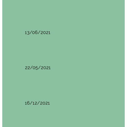
Otras zonas de Bilbao
Sesión de Yoga y Brunch con Patricia ´s…
13/06/2021
Otras zonas de Bilbao
Desayunar en el hotel Mendi Goikoa Bekoa
22/05/2021
Planes en el País Vasco
Ruta por Rioja Alavesa: El Ciego, Laguardia y…
16/12/2021
Planes en el País Vasco
Blogtrip Turismo Activo Debabarrena