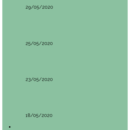
29/05/2020
Vietnam
HANOI QUÉ VER (VIETNAM). ETAPA 7
25/05/2020
Vietnam
SAPA (VIETNAM). ETAPA 6
23/05/2020
Vietnam
BAHÍA DE HALONG (VIETNAM). ETAPA 5
18/05/2020
América