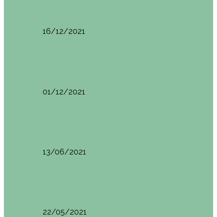
Ruta por Rioja Alavesa: El Ciego, Laguardia y…
16/12/2021
Made in Euskadi
Blogtrip Turismo Activo Debabarrena
01/12/2021
Made in Euskadi
Sesión de Yoga y Brunch con Patricia ´s…
13/06/2021
Made in Euskadi
Desayunar en el hotel Mendi Goikoa Bekoa
22/05/2021