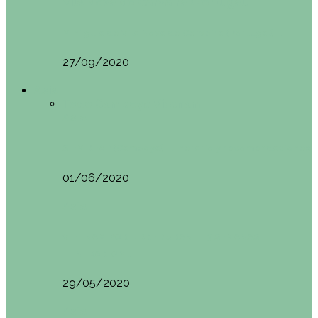
Vila Nova do Cerveira (Portugal)
Mini guía de Vila Nova de Cerveira (Portugal):…
27/09/2020
Asia
Todo
Camboya
Vietnam
Asia
SIEM REAP (Camboya). Itinerario y recomendaciones
01/06/2020
Asia
VIETNAM POR LIBRE DURANTE 3 SEMANAS:
ITINERARIO Y…
29/05/2020
Asia