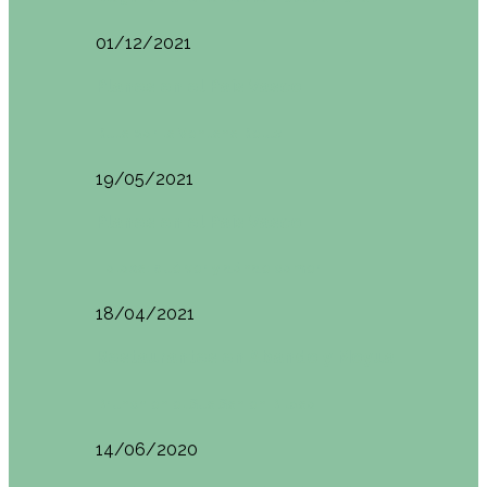
01/12/2021
Planes en el País Vasco
Ruta por la Ventana Relux
19/05/2021
Planes en el País Vasco
Tolosa: qué ver y dónde comer
18/04/2021
Restaurantes en Abando y Moyua
Brunch en el Sua San en Bilbao
14/06/2020