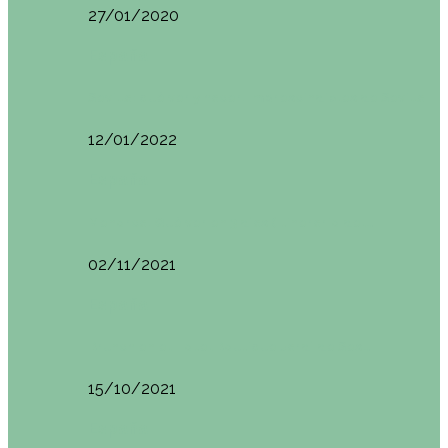
27/01/2020
España
Sevilla: qué ver y hacer. Imprescindibles de Sevilla
12/01/2022
España
Menorca. Qué ver en 3 días (Itinerario del…
02/11/2021
España
Brunch en el Hotel Boutique Jardí de Ses…
15/10/2021
España