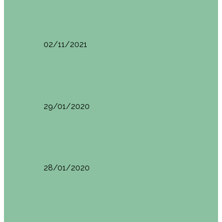
España
Menorca. Qué ver en 3 días (Itinerario del…
02/11/2021
Edimburgo
Edimburgo. Dónde comer
29/01/2020
Edimburgo
Edimburgo día 2 (18/01/2020)
28/01/2020
Edimburgo
Edimburgo. Día 1 (17/01/2020)