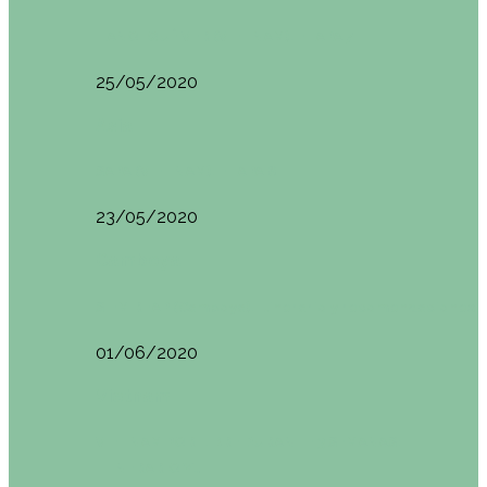
HANOI QUÉ VER (VIETNAM). ETAPA 7
25/05/2020
Asia
SAPA (VIETNAM). ETAPA 6
23/05/2020
Camboya
SIEM REAP (Camboya). Itinerario y recomendaciones
01/06/2020
Vietnam
VIETNAM POR LIBRE DURANTE 3 SEMANAS:
ITINERARIO Y…