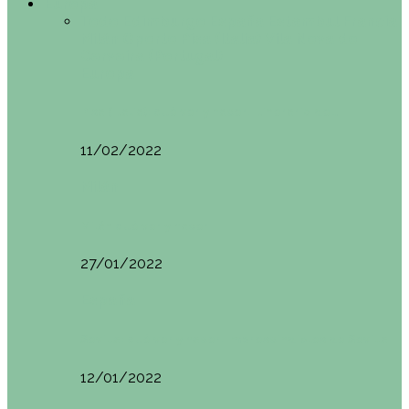
Europa
Todo
Edimburgo
España
Estambul
Francia
Milán
Oporto
Pisa (Italia)
Vila Nova do
Cerveira (Portugal)
Europa
Pisa (Italia): qué ver y hacer. Itinerario de…
11/02/2022
Milán
Milán qué ver y hacer
27/01/2022
España
Sevilla: qué ver y hacer. Imprescindibles de Sevilla
12/01/2022