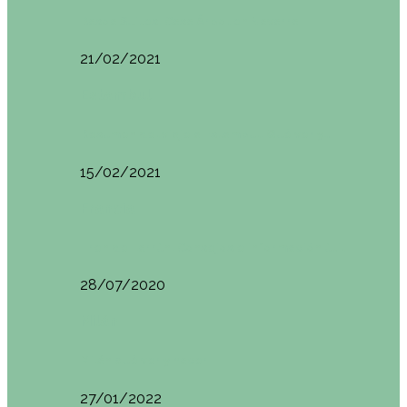
Basoa Suites. Casa Árbol en Navarra
21/02/2021
Estambul
Resumen del viaje a Estambul. Qué ver y…
15/02/2021
Francia
Tren de Larrún. Consejos e información útil
28/07/2020
Milán
Milán qué ver y hacer
27/01/2022