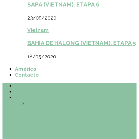
SAPA (VIETNAM). ETAPA 6
23/05/2020
Vietnam
BAHÍA DE HALONG (VIETNAM). ETAPA 5
18/05/2020
América
Contacto
Inicio
¿Quiénes somos?
Made in Euskadi
Todo
Otras zonas de Bilbao
Planes en el
País Vasco
Restaurantes en Abando y
Moyua
Restaurantes en Casco Viejo
Restaurantes en Indautxu
Retos País
Vasco
Made in Euskadi