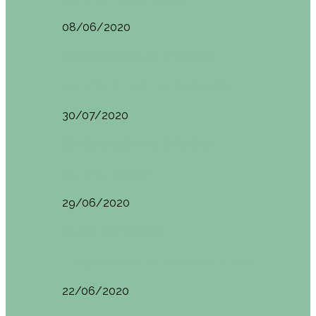
08/06/2020
Restaurantes en Indautxu
Brunch en el Hotel Ercilla de Bilbao
30/07/2020
Restaurantes en Indautxu
Brunch en Brass27
29/06/2020
Retos País Vasco
El mejor bollo de mantequilla de Bizkaia
22/06/2020