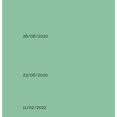
Oporto
Oporto por libre. Día 2. Itinerario y
recomendaciones
26/06/2020
Oporto
Oporto por libre. Día 1. Itinerario y
recomendaciones
23/06/2020
Pisa (Italia)
Pisa (Italia): qué ver y hacer. Itinerario de…
11/02/2022