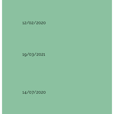
Restaurantes en Abando y Moyua
Sua San (Moyua)
12/02/2020
Restaurantes en Casco Viejo
Brunch en el Happy River (Bilbao)
19/03/2021
Restaurantes en Casco Viejo
Desayunando en el nuevo Café Restaurante del
Arenal…
14/07/2020
Restaurantes en Casco Viejo
Brunch en La Ribera Bilbao