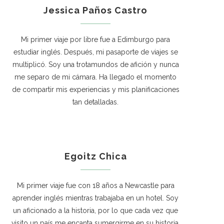
Jessica Paños Castro
Mi primer viaje por libre fue a Edimburgo para
estudiar inglés. Después, mi pasaporte de viajes se
multiplicó. Soy una trotamundos de afición y nunca
me separo de mi cámara. Ha llegado el momento
de compartir mis experiencias y mis planificaciones
tan detalladas.
Egoitz Chica
Mi primer viaje fue con 18 años a Newcastle para
aprender inglés mientras trabajaba en un hotel. Soy
un aficionado a la historia, por lo que cada vez que
visito un país me encanta sumergirme en su historia.