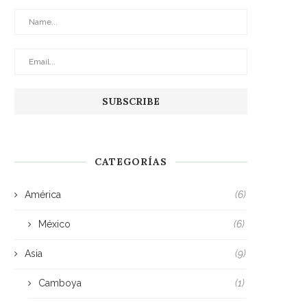
CATEGORÍAS
América
(6)
México
(6)
Asia
(9)
Camboya
(1)