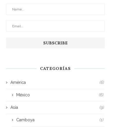
CATEGORÍAS
América
(6)
México
(6)
Asia
(9)
Camboya
(1)