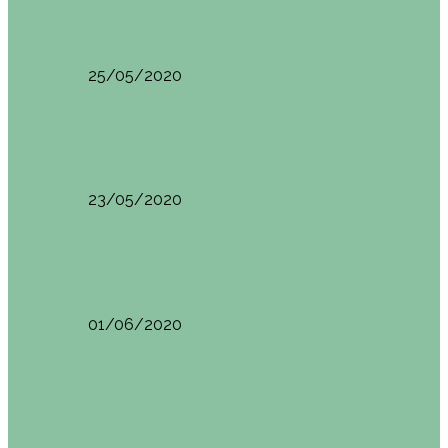
HANOI QUÉ VER (VIETNAM). ETAPA 7
25/05/2020
Asia
SAPA (VIETNAM). ETAPA 6
23/05/2020
Camboya
SIEM REAP (Camboya). Itinerario y recomendaciones
01/06/2020
Vietnam
VIETNAM POR LIBRE DURANTE 3 SEMANAS:
ITINERARIO Y…