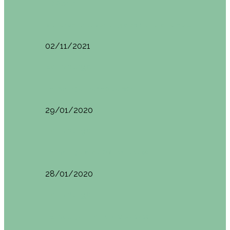
España
Menorca. Qué ver en 3 días (Itinerario del…
02/11/2021
Edimburgo
Edimburgo. Dónde comer
29/01/2020
Edimburgo
Edimburgo día 2 (18/01/2020)
28/01/2020
Edimburgo
Edimburgo. Día 1 (17/01/2020)