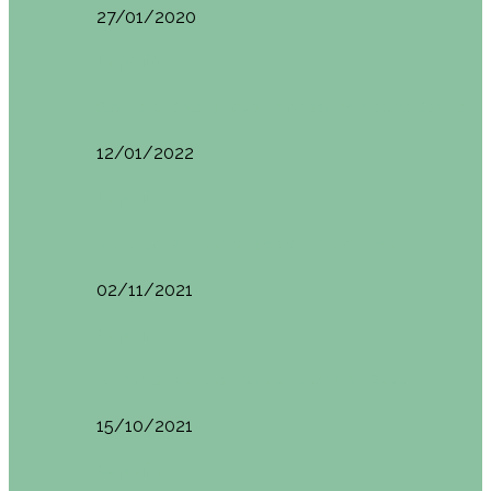
27/01/2020
España
Sevilla: qué ver y hacer. Imprescindibles de Sevilla
12/01/2022
España
Menorca. Qué ver en 3 días (Itinerario del…
02/11/2021
España
Brunch en el Hotel Boutique Jardí de Ses…
15/10/2021
España