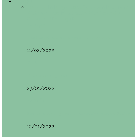
Europa
Todo
Edimburgo
España
Estambul
Francia
Milán
Oporto
Pisa (Italia)
Vila Nova do
Cerveira (Portugal)
Europa
Pisa (Italia): qué ver y hacer. Itinerario de…
11/02/2022
Milán
Milán qué ver y hacer
27/01/2022
España
Sevilla: qué ver y hacer. Imprescindibles de Sevilla
12/01/2022