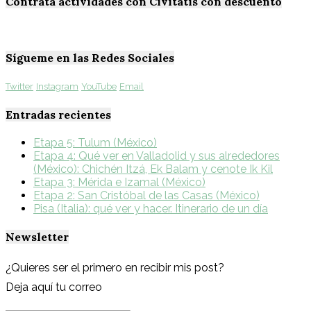
Contrata actividades con Civitatis con descuento
Sígueme en las Redes Sociales
Twitter
Instagram
YouTube
Email
Entradas recientes
Etapa 5: Tulum (México)
Etapa 4: Qué ver en Valladolid y sus alrededores
(México): Chichén Itzá, Ek Balam y cenote Ik Kil
Etapa 3: Mérida e Izamal (México)
Etapa 2: San Cristóbal de las Casas (México)
Pisa (Italia): qué ver y hacer. Itinerario de un día
Newsletter
¿Quieres ser el primero en recibir mis post?
Deja aquí tu correo