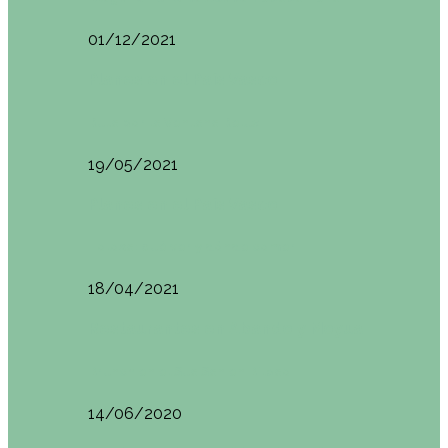
01/12/2021
Planes en el País Vasco
Ruta por la Ventana Relux
19/05/2021
Planes en el País Vasco
Tolosa: qué ver y dónde comer
18/04/2021
Restaurantes en Abando y Moyua
Brunch en el Sua San en Bilbao
14/06/2020