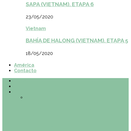
SAPA (VIETNAM). ETAPA 6
23/05/2020
Vietnam
BAHÍA DE HALONG (VIETNAM). ETAPA 5
18/05/2020
América
Contacto
Inicio
¿Quiénes somos?
Made in Euskadi
Todo
Otras zonas de Bilbao
Planes en el
País Vasco
Restaurantes en Abando y
Moyua
Restaurantes en Casco Viejo
Restaurantes en Indautxu
Retos País
Vasco
Made in Euskadi