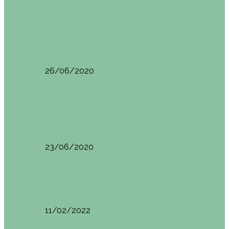
Oporto
Oporto por libre. Día 2. Itinerario y
recomendaciones
26/06/2020
Oporto
Oporto por libre. Día 1. Itinerario y
recomendaciones
23/06/2020
Pisa (Italia)
Pisa (Italia): qué ver y hacer. Itinerario de…
11/02/2022