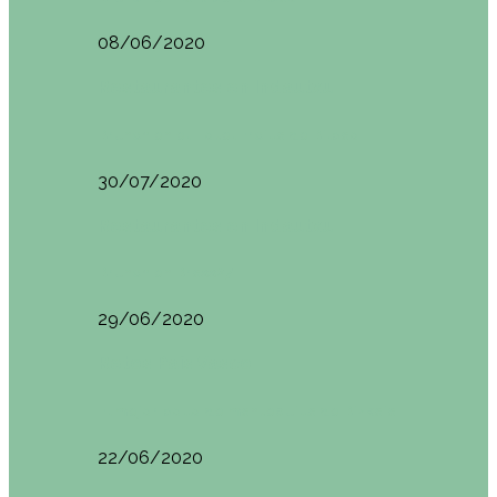
08/06/2020
Restaurantes en Indautxu
Brunch en el Hotel Ercilla de Bilbao
30/07/2020
Restaurantes en Indautxu
Brunch en Brass27
29/06/2020
Retos País Vasco
El mejor bollo de mantequilla de Bizkaia
22/06/2020