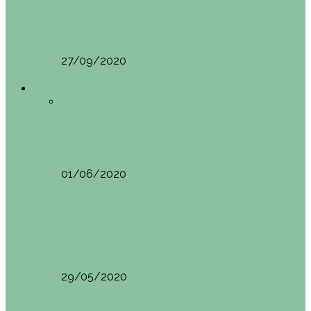
Vila Nova do Cerveira (Portugal)
Mini guía de Vila Nova de Cerveira (Portugal):…
27/09/2020
Asia
Todo
Camboya
Vietnam
Asia
SIEM REAP (Camboya). Itinerario y recomendaciones
01/06/2020
Asia
VIETNAM POR LIBRE DURANTE 3 SEMANAS:
ITINERARIO Y…
29/05/2020
Asia