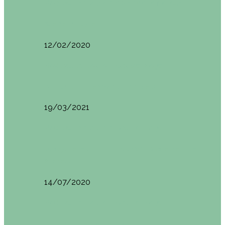
Restaurantes en Abando y Moyua
Sua San (Moyua)
12/02/2020
Restaurantes en Casco Viejo
Brunch en el Happy River (Bilbao)
19/03/2021
Restaurantes en Casco Viejo
Desayunando en el nuevo Café Restaurante del
Arenal…
14/07/2020
Restaurantes en Casco Viejo
Brunch en La Ribera Bilbao