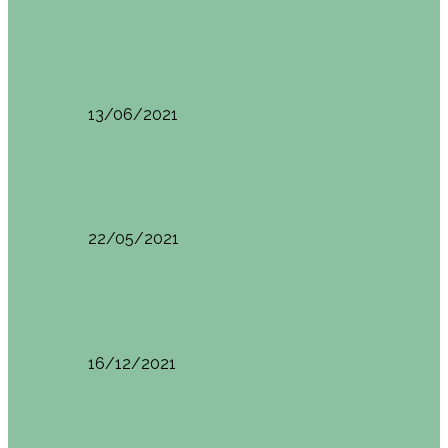
Otras zonas de Bilbao
Sesión de Yoga y Brunch con Patricia ´s…
13/06/2021
Otras zonas de Bilbao
Desayunar en el hotel Mendi Goikoa Bekoa
22/05/2021
Planes en el País Vasco
Ruta por Rioja Alavesa: El Ciego, Laguardia y…
16/12/2021
Planes en el País Vasco
Blogtrip Turismo Activo Debabarrena