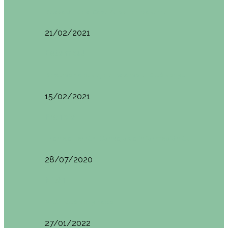
Basoa Suites. Casa Árbol en Navarra
21/02/2021
Estambul
Resumen del viaje a Estambul. Qué ver y…
15/02/2021
Francia
Tren de Larrún. Consejos e información útil
28/07/2020
Milán
Milán qué ver y hacer
27/01/2022