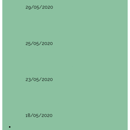
29/05/2020
Vietnam
HANOI QUÉ VER (VIETNAM). ETAPA 7
25/05/2020
Vietnam
SAPA (VIETNAM). ETAPA 6
23/05/2020
Vietnam
BAHÍA DE HALONG (VIETNAM). ETAPA 5
18/05/2020
América