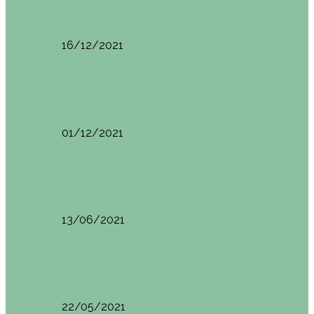
Ruta por Rioja Alavesa: El Ciego, Laguardia y…
16/12/2021
Made in Euskadi
Blogtrip Turismo Activo Debabarrena
01/12/2021
Made in Euskadi
Sesión de Yoga y Brunch con Patricia ´s…
13/06/2021
Made in Euskadi
Desayunar en el hotel Mendi Goikoa Bekoa
22/05/2021