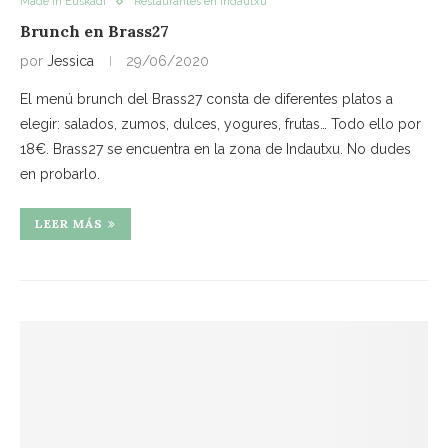
Made in Euskadi
Restaurantes en Indautxu
Brunch en Brass27
por
Jessica
29/06/2020
El menú brunch del Brass27 consta de diferentes platos a
elegir: salados, zumos, dulces, yogures, frutas… Todo ello por
18€. Brass27 se encuentra en la zona de Indautxu. No dudes
en probarlo.
LEER MÁS