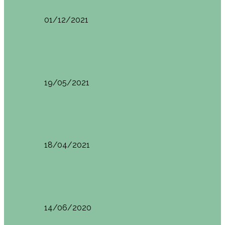
01/12/2021
Planes en el País Vasco
Ruta por la Ventana Relux
19/05/2021
Planes en el País Vasco
Tolosa: qué ver y dónde comer
18/04/2021
Restaurantes en Abando y Moyua
Brunch en el Sua San en Bilbao
14/06/2020