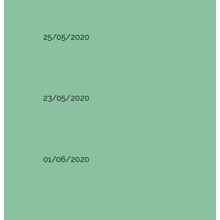
HANOI QUÉ VER (VIETNAM). ETAPA 7
25/05/2020
Asia
SAPA (VIETNAM). ETAPA 6
23/05/2020
Camboya
SIEM REAP (Camboya). Itinerario y recomendaciones
01/06/2020
Vietnam
VIETNAM POR LIBRE DURANTE 3 SEMANAS:
ITINERARIO Y…