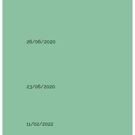
Oporto
Oporto por libre. Día 2. Itinerario y
recomendaciones
26/06/2020
Oporto
Oporto por libre. Día 1. Itinerario y
recomendaciones
23/06/2020
Pisa (Italia)
Pisa (Italia): qué ver y hacer. Itinerario de…
11/02/2022