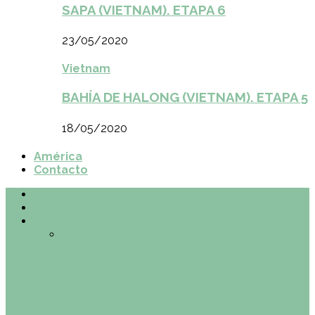
SAPA (VIETNAM). ETAPA 6
23/05/2020
Vietnam
BAHÍA DE HALONG (VIETNAM). ETAPA 5
18/05/2020
América
Contacto
Inicio
¿Quiénes somos?
Made in Euskadi
Todo
Otras zonas de Bilbao
Planes en el
País Vasco
Restaurantes en Abando y
Moyua
Restaurantes en Casco Viejo
Restaurantes en Indautxu
Retos País
Vasco
Made in Euskadi