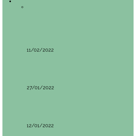
Europa
Todo
Edimburgo
España
Estambul
Francia
Milán
Oporto
Pisa (Italia)
Vila Nova do
Cerveira (Portugal)
Europa
Pisa (Italia): qué ver y hacer. Itinerario de…
11/02/2022
Milán
Milán qué ver y hacer
27/01/2022
España
Sevilla: qué ver y hacer. Imprescindibles de Sevilla
12/01/2022