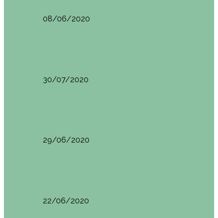
08/06/2020
Restaurantes en Indautxu
Brunch en el Hotel Ercilla de Bilbao
30/07/2020
Restaurantes en Indautxu
Brunch en Brass27
29/06/2020
Retos País Vasco
El mejor bollo de mantequilla de Bizkaia
22/06/2020