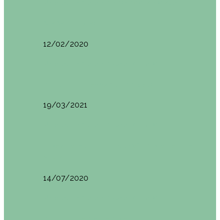
Restaurantes en Abando y Moyua
Sua San (Moyua)
12/02/2020
Restaurantes en Casco Viejo
Brunch en el Happy River (Bilbao)
19/03/2021
Restaurantes en Casco Viejo
Desayunando en el nuevo Café Restaurante del
Arenal…
14/07/2020
Restaurantes en Casco Viejo
Brunch en La Ribera Bilbao