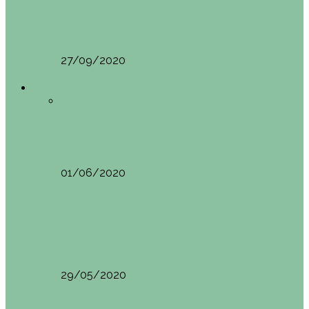
Vila Nova do Cerveira (Portugal)
Mini guía de Vila Nova de Cerveira (Portugal):…
27/09/2020
Asia
Todo
Camboya
Vietnam
Asia
SIEM REAP (Camboya). Itinerario y recomendaciones
01/06/2020
Asia
VIETNAM POR LIBRE DURANTE 3 SEMANAS:
ITINERARIO Y…
29/05/2020
Asia