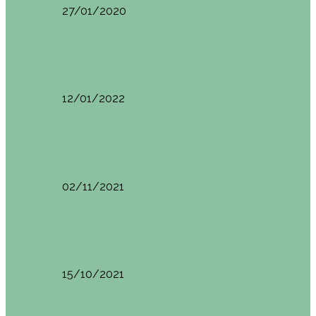
27/01/2020
España
Sevilla: qué ver y hacer. Imprescindibles de Sevilla
12/01/2022
España
Menorca. Qué ver en 3 días (Itinerario del…
02/11/2021
España
Brunch en el Hotel Boutique Jardí de Ses…
15/10/2021
España