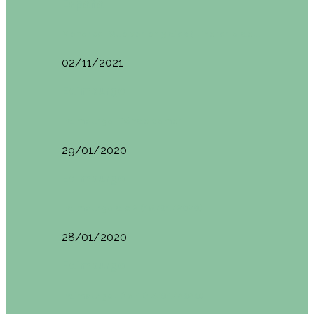
España
Menorca. Qué ver en 3 días (Itinerario del…
02/11/2021
Edimburgo
Edimburgo. Dónde comer
29/01/2020
Edimburgo
Edimburgo día 2 (18/01/2020)
28/01/2020
Edimburgo
Edimburgo. Día 1 (17/01/2020)