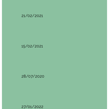
Basoa Suites. Casa Árbol en Navarra
21/02/2021
Estambul
Resumen del viaje a Estambul. Qué ver y…
15/02/2021
Francia
Tren de Larrún. Consejos e información útil
28/07/2020
Milán
Milán qué ver y hacer
27/01/2022