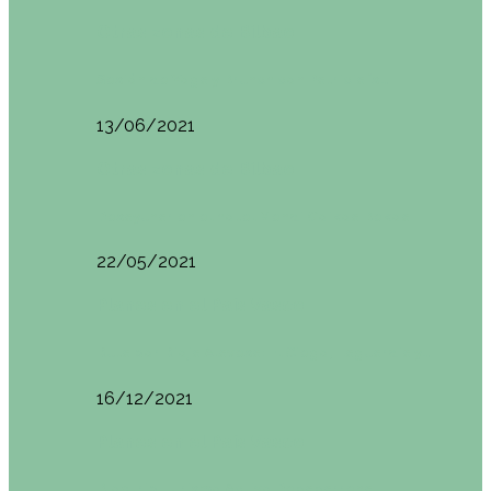
Otras zonas de Bilbao
Sesión de Yoga y Brunch con Patricia ´s…
13/06/2021
Otras zonas de Bilbao
Desayunar en el hotel Mendi Goikoa Bekoa
22/05/2021
Planes en el País Vasco
Ruta por Rioja Alavesa: El Ciego, Laguardia y…
16/12/2021
Planes en el País Vasco
Blogtrip Turismo Activo Debabarrena