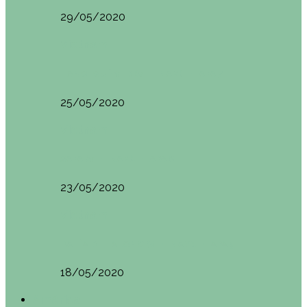
29/05/2020
Vietnam
HANOI QUÉ VER (VIETNAM). ETAPA 7
25/05/2020
Vietnam
SAPA (VIETNAM). ETAPA 6
23/05/2020
Vietnam
BAHÍA DE HALONG (VIETNAM). ETAPA 5
18/05/2020
América