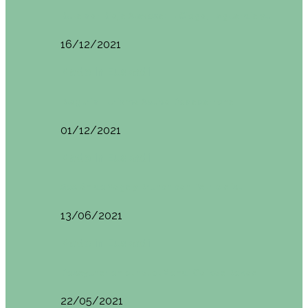
Ruta por Rioja Alavesa: El Ciego, Laguardia y…
16/12/2021
Made in Euskadi
Blogtrip Turismo Activo Debabarrena
01/12/2021
Made in Euskadi
Sesión de Yoga y Brunch con Patricia ´s…
13/06/2021
Made in Euskadi
Desayunar en el hotel Mendi Goikoa Bekoa
22/05/2021