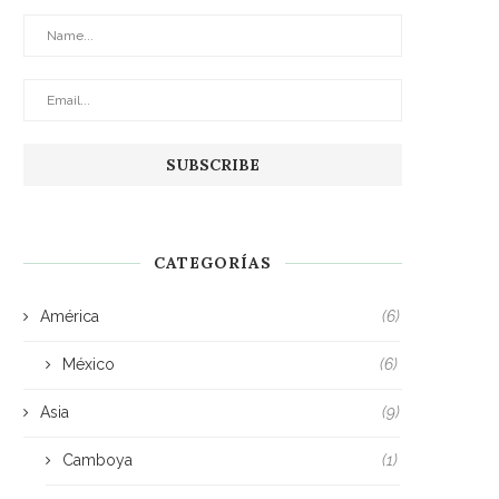
CATEGORÍAS
América
(6)
México
(6)
Asia
(9)
Camboya
(1)