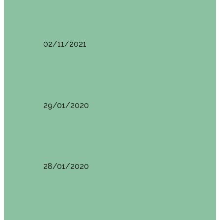
España
Menorca. Qué ver en 3 días (Itinerario del…
02/11/2021
Edimburgo
Edimburgo. Dónde comer
29/01/2020
Edimburgo
Edimburgo día 2 (18/01/2020)
28/01/2020
Edimburgo
Edimburgo. Día 1 (17/01/2020)