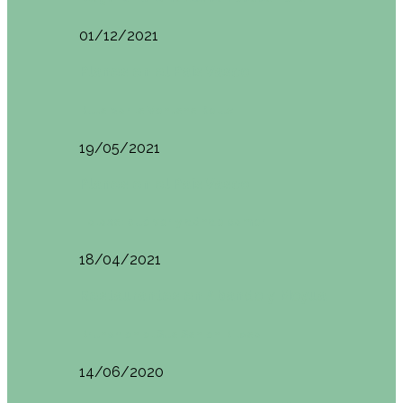
01/12/2021
Planes en el País Vasco
Ruta por la Ventana Relux
19/05/2021
Planes en el País Vasco
Tolosa: qué ver y dónde comer
18/04/2021
Restaurantes en Abando y Moyua
Brunch en el Sua San en Bilbao
14/06/2020