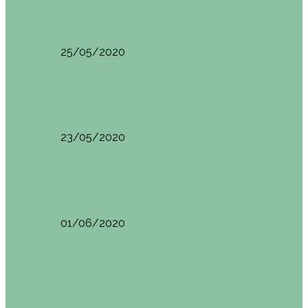
HANOI QUÉ VER (VIETNAM). ETAPA 7
25/05/2020
Asia
SAPA (VIETNAM). ETAPA 6
23/05/2020
Camboya
SIEM REAP (Camboya). Itinerario y recomendaciones
01/06/2020
Vietnam
VIETNAM POR LIBRE DURANTE 3 SEMANAS:
ITINERARIO Y…