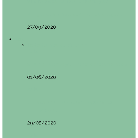
Vila Nova do Cerveira (Portugal)
Mini guía de Vila Nova de Cerveira (Portugal):…
27/09/2020
Asia
Todo
Camboya
Vietnam
Asia
SIEM REAP (Camboya). Itinerario y recomendaciones
01/06/2020
Asia
VIETNAM POR LIBRE DURANTE 3 SEMANAS:
ITINERARIO Y…
29/05/2020
Asia