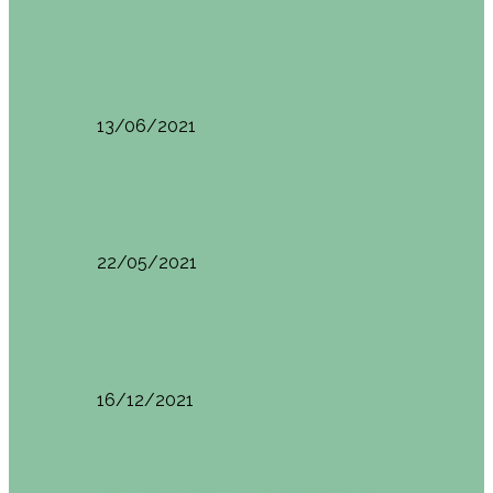
Otras zonas de Bilbao
Sesión de Yoga y Brunch con Patricia ´s…
13/06/2021
Otras zonas de Bilbao
Desayunar en el hotel Mendi Goikoa Bekoa
22/05/2021
Planes en el País Vasco
Ruta por Rioja Alavesa: El Ciego, Laguardia y…
16/12/2021
Planes en el País Vasco
Blogtrip Turismo Activo Debabarrena