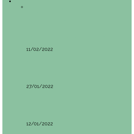
Europa
Todo
Edimburgo
España
Estambul
Francia
Milán
Oporto
Pisa (Italia)
Vila Nova do
Cerveira (Portugal)
Europa
Pisa (Italia): qué ver y hacer. Itinerario de…
11/02/2022
Milán
Milán qué ver y hacer
27/01/2022
España
Sevilla: qué ver y hacer. Imprescindibles de Sevilla
12/01/2022