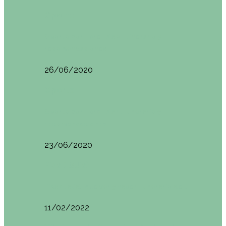
Oporto
Oporto por libre. Día 2. Itinerario y
recomendaciones
26/06/2020
Oporto
Oporto por libre. Día 1. Itinerario y
recomendaciones
23/06/2020
Pisa (Italia)
Pisa (Italia): qué ver y hacer. Itinerario de…
11/02/2022