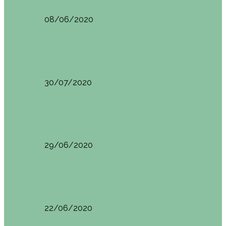
08/06/2020
Restaurantes en Indautxu
Brunch en el Hotel Ercilla de Bilbao
30/07/2020
Restaurantes en Indautxu
Brunch en Brass27
29/06/2020
Retos País Vasco
El mejor bollo de mantequilla de Bizkaia
22/06/2020