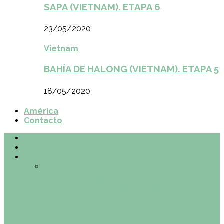
SAPA (VIETNAM). ETAPA 6
23/05/2020
Vietnam
BAHÍA DE HALONG (VIETNAM). ETAPA 5
18/05/2020
América
Contacto
Inicio
¿Quiénes somos?
Made in Euskadi
Todo
Otras zonas de Bilbao
Planes en el
País Vasco
Restaurantes en Abando y
Moyua
Restaurantes en Casco Viejo
Restaurantes en Indautxu
Retos País
Vasco
Made in Euskadi