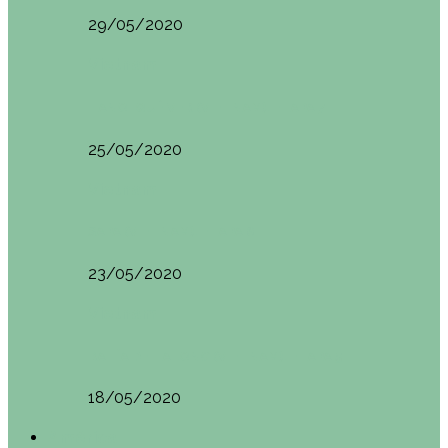
29/05/2020
Vietnam
HANOI QUÉ VER (VIETNAM). ETAPA 7
25/05/2020
Vietnam
SAPA (VIETNAM). ETAPA 6
23/05/2020
Vietnam
BAHÍA DE HALONG (VIETNAM). ETAPA 5
18/05/2020
América