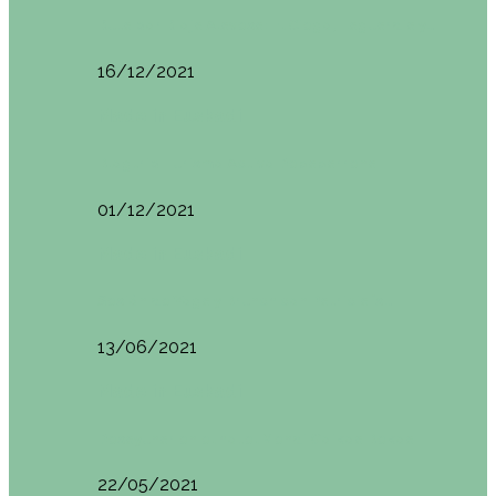
Ruta por Rioja Alavesa: El Ciego, Laguardia y…
16/12/2021
Made in Euskadi
Blogtrip Turismo Activo Debabarrena
01/12/2021
Made in Euskadi
Sesión de Yoga y Brunch con Patricia ´s…
13/06/2021
Made in Euskadi
Desayunar en el hotel Mendi Goikoa Bekoa
22/05/2021