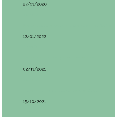
27/01/2020
España
Sevilla: qué ver y hacer. Imprescindibles de Sevilla
12/01/2022
España
Menorca. Qué ver en 3 días (Itinerario del…
02/11/2021
España
Brunch en el Hotel Boutique Jardí de Ses…
15/10/2021
España