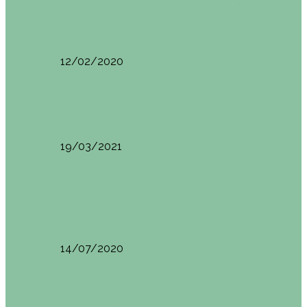
Restaurantes en Abando y Moyua
Sua San (Moyua)
12/02/2020
Restaurantes en Casco Viejo
Brunch en el Happy River (Bilbao)
19/03/2021
Restaurantes en Casco Viejo
Desayunando en el nuevo Café Restaurante del
Arenal…
14/07/2020
Restaurantes en Casco Viejo
Brunch en La Ribera Bilbao