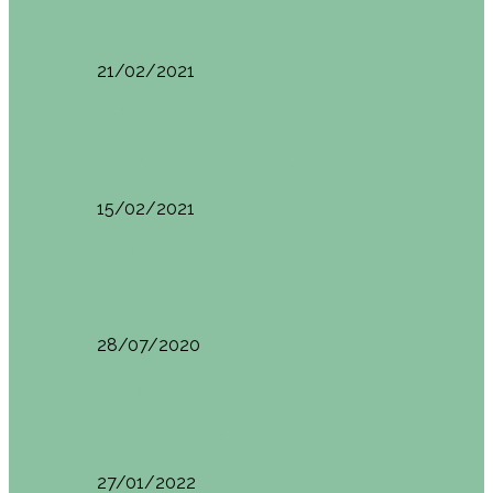
Basoa Suites. Casa Árbol en Navarra
21/02/2021
Estambul
Resumen del viaje a Estambul. Qué ver y…
15/02/2021
Francia
Tren de Larrún. Consejos e información útil
28/07/2020
Milán
Milán qué ver y hacer
27/01/2022