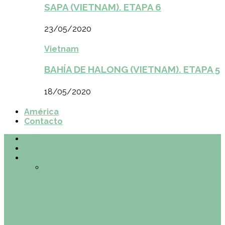
SAPA (VIETNAM). ETAPA 6
23/05/2020
Vietnam
BAHÍA DE HALONG (VIETNAM). ETAPA 5
18/05/2020
América
Contacto
Inicio
¿Quiénes somos?
Made in Euskadi
Todo
Otras zonas de Bilbao
Planes en el
País Vasco
Restaurantes en Abando y
Moyua
Restaurantes en Casco Viejo
Restaurantes en Indautxu
Retos País
Vasco
Made in Euskadi