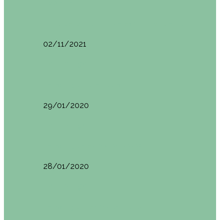
España
Menorca. Qué ver en 3 días (Itinerario del…
02/11/2021
Edimburgo
Edimburgo. Dónde comer
29/01/2020
Edimburgo
Edimburgo día 2 (18/01/2020)
28/01/2020
Edimburgo
Edimburgo. Día 1 (17/01/2020)