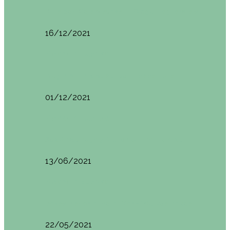
Ruta por Rioja Alavesa: El Ciego, Laguardia y…
16/12/2021
Made in Euskadi
Blogtrip Turismo Activo Debabarrena
01/12/2021
Made in Euskadi
Sesión de Yoga y Brunch con Patricia ´s…
13/06/2021
Made in Euskadi
Desayunar en el hotel Mendi Goikoa Bekoa
22/05/2021