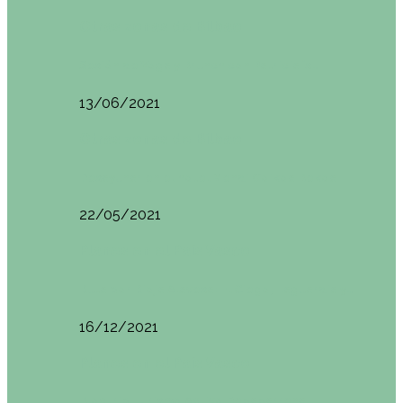
Otras zonas de Bilbao
Sesión de Yoga y Brunch con Patricia ´s…
13/06/2021
Otras zonas de Bilbao
Desayunar en el hotel Mendi Goikoa Bekoa
22/05/2021
Planes en el País Vasco
Ruta por Rioja Alavesa: El Ciego, Laguardia y…
16/12/2021
Planes en el País Vasco
Blogtrip Turismo Activo Debabarrena