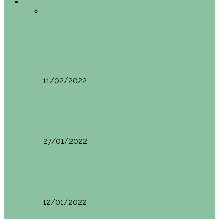
Europa
Todo
Edimburgo
España
Estambul
Francia
Milán
Oporto
Pisa (Italia)
Vila Nova do
Cerveira (Portugal)
Europa
Pisa (Italia): qué ver y hacer. Itinerario de…
11/02/2022
Milán
Milán qué ver y hacer
27/01/2022
España
Sevilla: qué ver y hacer. Imprescindibles de Sevilla
12/01/2022