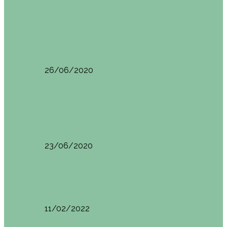
Oporto
Oporto por libre. Día 2. Itinerario y
recomendaciones
26/06/2020
Oporto
Oporto por libre. Día 1. Itinerario y
recomendaciones
23/06/2020
Pisa (Italia)
Pisa (Italia): qué ver y hacer. Itinerario de…
11/02/2022