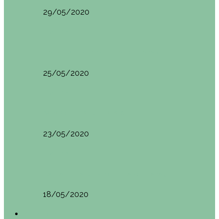
29/05/2020
Vietnam
HANOI QUÉ VER (VIETNAM). ETAPA 7
25/05/2020
Vietnam
SAPA (VIETNAM). ETAPA 6
23/05/2020
Vietnam
BAHÍA DE HALONG (VIETNAM). ETAPA 5
18/05/2020
América