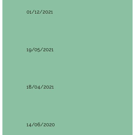
01/12/2021
Planes en el País Vasco
Ruta por la Ventana Relux
19/05/2021
Planes en el País Vasco
Tolosa: qué ver y dónde comer
18/04/2021
Restaurantes en Abando y Moyua
Brunch en el Sua San en Bilbao
14/06/2020