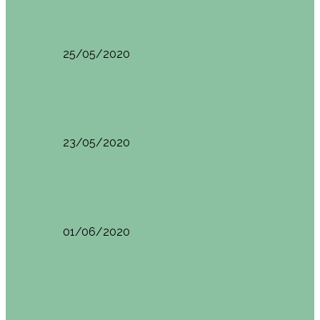
HANOI QUÉ VER (VIETNAM). ETAPA 7
25/05/2020
Asia
SAPA (VIETNAM). ETAPA 6
23/05/2020
Camboya
SIEM REAP (Camboya). Itinerario y recomendaciones
01/06/2020
Vietnam
VIETNAM POR LIBRE DURANTE 3 SEMANAS:
ITINERARIO Y…