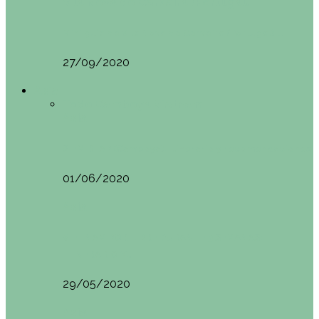
Vila Nova do Cerveira (Portugal)
Mini guía de Vila Nova de Cerveira (Portugal):…
27/09/2020
Asia
Todo
Camboya
Vietnam
Asia
SIEM REAP (Camboya). Itinerario y recomendaciones
01/06/2020
Asia
VIETNAM POR LIBRE DURANTE 3 SEMANAS:
ITINERARIO Y…
29/05/2020
Asia