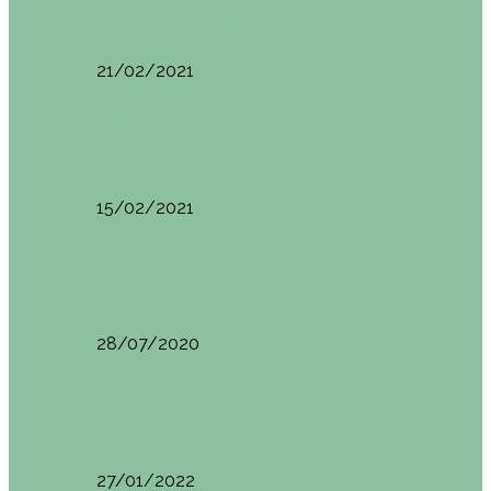
Basoa Suites. Casa Árbol en Navarra
21/02/2021
Estambul
Resumen del viaje a Estambul. Qué ver y…
15/02/2021
Francia
Tren de Larrún. Consejos e información útil
28/07/2020
Milán
Milán qué ver y hacer
27/01/2022