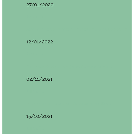
27/01/2020
España
Sevilla: qué ver y hacer. Imprescindibles de Sevilla
12/01/2022
España
Menorca. Qué ver en 3 días (Itinerario del…
02/11/2021
España
Brunch en el Hotel Boutique Jardí de Ses…
15/10/2021
España