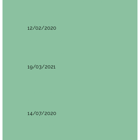
Restaurantes en Abando y Moyua
Sua San (Moyua)
12/02/2020
Restaurantes en Casco Viejo
Brunch en el Happy River (Bilbao)
19/03/2021
Restaurantes en Casco Viejo
Desayunando en el nuevo Café Restaurante del
Arenal…
14/07/2020
Restaurantes en Casco Viejo
Brunch en La Ribera Bilbao