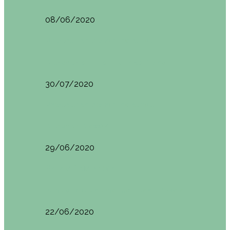
08/06/2020
Restaurantes en Indautxu
Brunch en el Hotel Ercilla de Bilbao
30/07/2020
Restaurantes en Indautxu
Brunch en Brass27
29/06/2020
Retos País Vasco
El mejor bollo de mantequilla de Bizkaia
22/06/2020