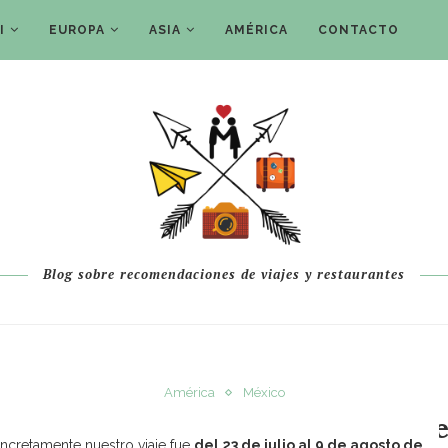
I
EUROPA
ASIA
AMÉRICA
CONTACTO
Blog sobre recomendaciones de viajes y restaurantes
América
México
éxico por libre: itinerario e impr
oncretamente nuestro viaje fue
del 23 de julio al 9 de agosto de