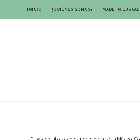
INICIO
¿QUIÉNES SOMOS?
MADE IN EUSKAD
Viajar a M
El pasado julio viajamos por primera vez a México. C