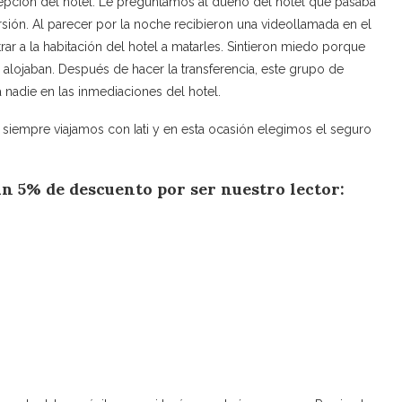
epción del hotel. Le preguntamos al dueño del hotel qué pasaba
rsión. Al parecer por la noche recibieron una videollamada en el
trar a la habitación del hotel a matarles. Sintieron miedo porque
alojaban. Después de hacer la transferencia, este grupo de
nadie en las inmediaciones del hotel.
 siempre viajamos con Iati y en esta ocasión elegimos el seguro
un 5% de descuento por ser nuestro lector: