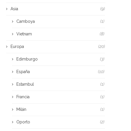
Asia
(9)
Camboya
(1)
Vietnam
(8)
Europa
(20)
Edimburgo
(3)
España
(10)
Estambul
(1)
Francia
(1)
Milán
(1)
Oporto
(2)